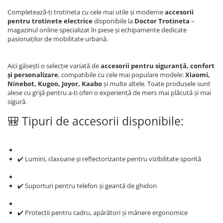
Completează-ți trotineta cu cele mai utile și moderne
accesorii
pentru trotinete electrice
disponibile la
Doctor Trotineta
–
magazinul online specializat în piese și echipamente dedicate
pasionaților de mobilitate urbană.
Aici găsești o selecție variată de
accesorii pentru siguranță, confort
și personalizare
, compatibile cu cele mai populare modele:
Xiaomi,
Ninebot, Kugoo, Joyor, Kaabo
și multe altele. Toate produsele sunt
alese cu grijă pentru a-ți oferi o experiență de mers mai plăcută și mai
sigură.
🎒 Tipuri de accesorii disponibile:
✔️ Lumini, claxoane și reflectorizante pentru vizibilitate sporită
✔️ Suporturi pentru telefon și geantă de ghidon
✔️ Protecții pentru cadru, apărători și mânere ergonomice