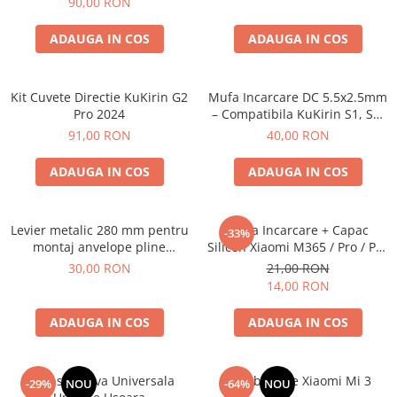
90,00 RON
ADAUGA IN COS
ADAUGA IN COS
Kit Cuvete Directie KuKirin G2
Mufa Incarcare DC 5.5x2.5mm
Pro 2024
– Compatibila KuKirin S1, S2,
S3 si E-TWOW
91,00 RON
40,00 RON
ADAUGA IN COS
ADAUGA IN COS
Levier metalic 280 mm pentru
Mufa Incarcare + Capac
-33%
montaj anvelope pline
Silicon Xiaomi M365 / Pro / Pro
trotinete electrice
2 / 1S / Mi 3 Compatibil
30,00 RON
21,00 RON
14,00 RON
ADAUGA IN COS
ADAUGA IN COS
Extensie Valva Universala
Surub Pliere Xiaomi Mi 3
-29%
NOU
-64%
NOU