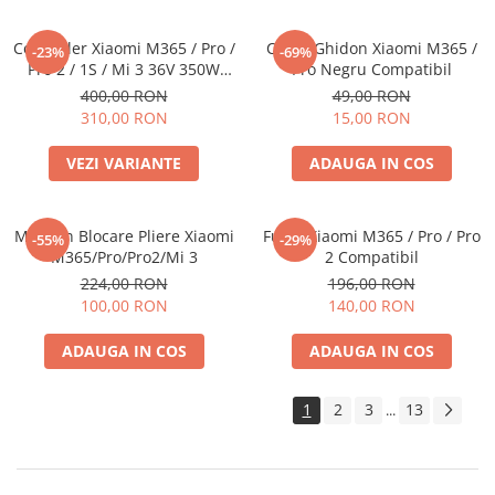
Controller Xiaomi M365 / Pro /
Carlig Ghidon Xiaomi M365 /
-23%
-69%
Pro 2 / 1S / Mi 3 36V 350W
Pro Negru Compatibil
Compatibil
400,00 RON
49,00 RON
310,00 RON
15,00 RON
VEZI VARIANTE
ADAUGA IN COS
Manson Blocare Pliere Xiaomi
Furca Xiaomi M365 / Pro / Pro
-55%
-29%
M365/Pro/Pro2/Mi 3
2 Compatibil
224,00 RON
196,00 RON
100,00 RON
140,00 RON
ADAUGA IN COS
ADAUGA IN COS
1
2
3
13
...