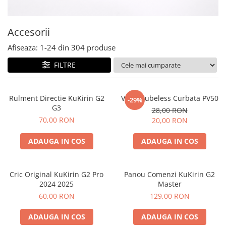
Etrieri
https://www.doctortrotineta.ro/lumini
Accesorii
Stop trotineta
Afiseaza:
1-
24
din
304
produse
Faruri
FILTRE
https://www.doctortrotineta.ro/cadru
Aparatori (aripi)
Cricuri trotineta
Rulment Directie KuKirin G2
Valva Tubeless Curbata PV50
-29%
G3
Suruburi
28,00 RON
70,00 RON
20,00 RON
Suspensie
ADAUGA IN COS
ADAUGA IN COS
Cric Original KuKirin G2 Pro
Panou Comenzi KuKirin G2
2024 2025
Master
60,00 RON
129,00 RON
ADAUGA IN COS
ADAUGA IN COS