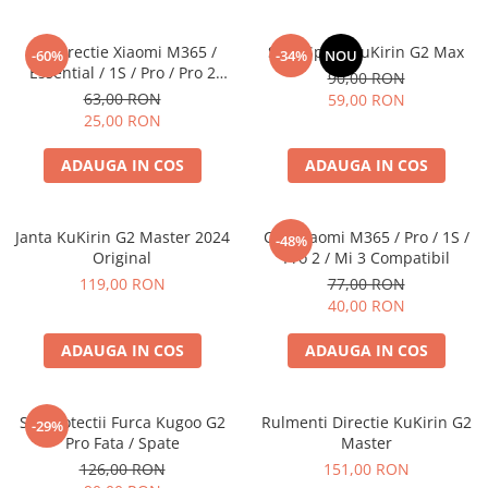
Kit Directie Xiaomi M365 /
Stop Spate KuKirin G2 Max
-60%
-34%
NOU
Essential / 1S / Pro / Pro 2
90,00 RON
Compatibil
63,00 RON
59,00 RON
25,00 RON
ADAUGA IN COS
ADAUGA IN COS
Janta KuKirin G2 Master 2024
Cric Xiaomi M365 / Pro / 1S /
-48%
Original
Pro 2 / Mi 3 Compatibil
119,00 RON
77,00 RON
40,00 RON
ADAUGA IN COS
ADAUGA IN COS
Set Protectii Furca Kugoo G2
Rulmenti Directie KuKirin G2
-29%
Pro Fata / Spate
Master
126,00 RON
151,00 RON