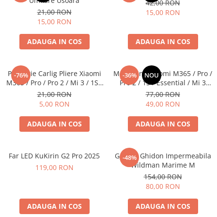
Umflare Usoara
42,00 RON
21,00 RON
15,00 RON
15,00 RON
ADAUGA IN COS
ADAUGA IN COS
Protectie Carlig Pliere Xiaomi
Mansoane Xiaomi M365 / Pro /
-76%
-36%
NOU
M365 / Pro / Pro 2 / Mi 3 / 1S /
Pro 2 / 1S / Essential / Mi 3
Mi 4
Originale Negre
21,00 RON
77,00 RON
5,00 RON
49,00 RON
ADAUGA IN COS
ADAUGA IN COS
Far LED KuKirin G2 Pro 2025
Geanta Ghidon Impermeabila
-48%
Wildman Marime M
119,00 RON
154,00 RON
80,00 RON
ADAUGA IN COS
ADAUGA IN COS