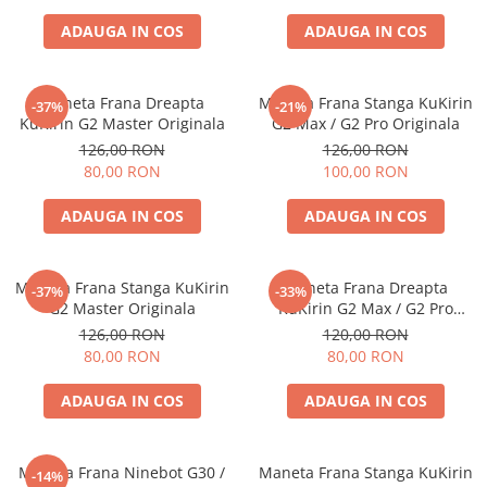
Etrieri
ADAUGA IN COS
ADAUGA IN COS
https://www.doctortrotineta.ro/lumini
Stop trotineta
Maneta Frana Dreapta
Maneta Frana Stanga KuKirin
-37%
-21%
Faruri
KuKirin G2 Master Originala
G2 Max / G2 Pro Originala
https://www.doctortrotineta.ro/cadru
126,00 RON
126,00 RON
80,00 RON
100,00 RON
Aparatori (aripi)
Cricuri trotineta
ADAUGA IN COS
ADAUGA IN COS
Suruburi
Suspensie
Maneta Frana Stanga KuKirin
Maneta Frana Dreapta
-37%
-33%
G2 Master Originala
KuKirin G2 Max / G2 Pro
Originala
126,00 RON
120,00 RON
80,00 RON
80,00 RON
ADAUGA IN COS
ADAUGA IN COS
Maneta Frana Ninebot G30 /
Maneta Frana Stanga KuKirin
-14%