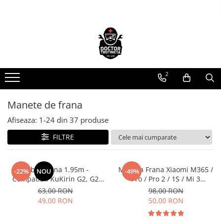
Piese de schimb
Cauciucuri
https://www.doctortrotineta.ro/electrica
https://www.doctortrotineta.ro/camere-
de-aer
Acceleratie
https://www.doctortrotineta.ro/cauciucuri-
2
Display
trotinete-electrice
Controller
https://www.doctortrotineta.ro/cauciucuri-
Motoare
Manete de frana
cu-camera
Cabluri
Afiseaza:
1-
24
din
37
produse
cauciucuri-bicicleta
BMS
FILTRE
Camere bicicleta
Acumulatori
Kit complet
Cauciuc tubeless cu GEL antipană
Contact cu cheie
Cablu Frana 1.95m -
Maneta Frana Xiaomi M365 /
-22%
NOU
-49%
https://www.doctortrotineta.ro/frane
Compatibil KuKirin G2, G2
Pro / Pro 2 / 1S / Mi 3
Max, G3, G2 Master
Compatibil
63,00 RON
98,00 RON
Discuri frana
49,00 RON
50,00 RON
Placute de frana
Manete de frana