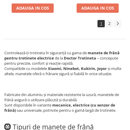
KuKirin G2 – Partea B din SET
(Upgrade 4 Pistoane)
ADAUGA IN COS
ADAUGA IN COS
1
2
Controlează-ți trotineta în siguranță cu gama de
manete de frână
pentru trotinete electrice
de la
Doctor Trotineta
– concepute
pentru precizie, confort și reacție rapidă.
Compatibile cu modelele
Xiaomi, Ninebot, Kukirin, Joyor
și multe
altele, manetele oferă o frânare sigură și fiabilă în orice situație.
Fabricate din aluminiu și materiale rezistente la uzură, manetele de
frână asigură o utilizare plăcută și durabilă.
Sunt disponibile în variante
mecanice, electrice (cu senzor de
frână)
sau universale, potrivite pentru o gamă largă de trotinete.
🛞 Tipuri de manete de frână