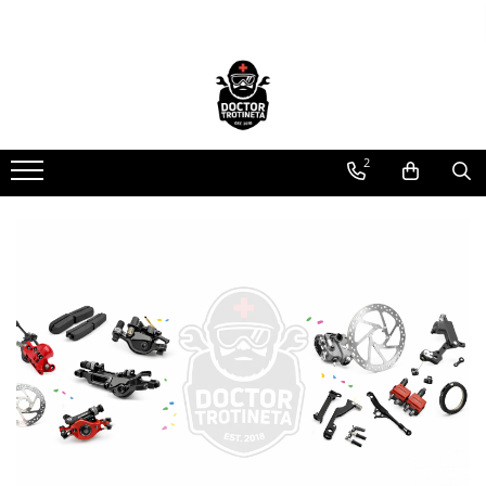
Toate Produsele
Acasa
Toate produsele
2
Piese de schimb
https://www.doctortrotineta.ro/electrica
Acceleratie
Display
Controller
Motoare
Cabluri
BMS
Acumulatori
Kit complet
Contact cu cheie