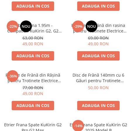
trotinete-electrice
ADAUGA IN COS
ADAUGA IN COS
https://www.doctortrotineta.ro/cauciucuri-
cu-camera
Cablu Frana 1.95m -
Plăcuțe de Frână din rasina
cauciucuri-bicicleta
-22%
NOU
-29%
NOU
Compatibil KuKirin G2, G2
pentru Trotinete Electrice
Camere bicicleta
Max, G3, G2 Master
KuKirin G2, G2 Master, G3 și
63,00 RON
69,00 RON
G4 – Calitate Standard (Set 2
Cauciuc tubeless cu GEL antipană
49,00 RON
49,00 RON
Bucăți)
Accesorii
ADAUGA IN COS
ADAUGA IN COS
Trotinete electrice
Biciclete Electrice
Plăcuțe de Frână din Rășină
Disc de Frână 140mm cu 6
-36%
Anvelope moto
pentru Trotinete Electrice
Găuri pentru Trotinete
Camere moto
KuKirin G2 Pro, G2 Max, A1 și
Electrice KuKirin G2 (2024) /
77,00 RON
50,00 RON
M4 Max – Calitate Standard
G2 Pro / G2 Max / G2 Master /
Anvelope ATV
49,00 RON
G4 (2024)
Cauciucuri bicicleta
ADAUGA IN COS
ADAUGA IN COS
Anvelope și Camere Utilaje
https://www.doctortrotineta.ro/plata-
tbi?
Etrier Frana Spate KuKirin G2
Etrier Frana Spate KuKirin G2
-14%
forceOriginalForEdit=1&preview=00681
Pro G2 Max
2025 Model B