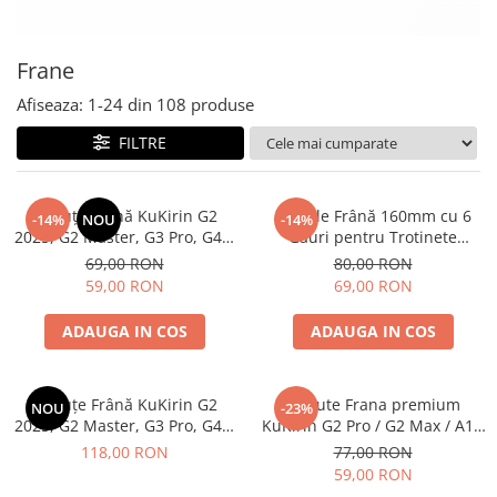
https://www.doctortrotineta.ro/frane
Discuri frana
Frane
Placute de frana
Manete de frana
Afiseaza:
1-
24
din
108
produse
Etrieri
FILTRE
https://www.doctortrotineta.ro/lumini
Stop trotineta
Plăcuțe Frână KuKirin G2
Disc de Frână 160mm cu 6
Faruri
-14%
NOU
-14%
2025, G2 Master, G3 Pro, G4 –
Găuri pentru Trotinete
https://www.doctortrotineta.ro/cadru
Set 2 Bucăți (Față sau Spate)
Electrice KuKirin G4 (Model
69,00 RON
80,00 RON
Premium
2025) și KuKirin G2 –
Aparatori (aripi)
59,00 RON
69,00 RON
Performanță Premium
Cricuri trotineta
ADAUGA IN COS
ADAUGA IN COS
Suruburi
Suspensie
Cauciucuri
Plăcuțe Frână KuKirin G2
Placute Frana premium
NOU
-23%
https://www.doctortrotineta.ro/camere-
2025, G2 Master, G3 Pro, G4 –
KuKirin G2 Pro / G2 Max / A1 /
de-aer
4 Bucăți (Set Complet Față +
M4 Max Semi-Metalice
118,00 RON
77,00 RON
Spate) Premium
59,00 RON
https://www.doctortrotineta.ro/cauciucuri-