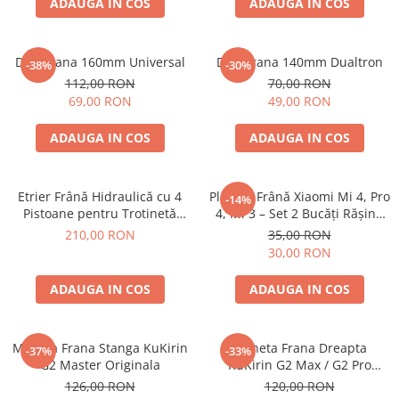
ADAUGA IN COS
ADAUGA IN COS
Disc Frana 160mm Universal
Disc Frana 140mm Dualtron
-38%
-30%
112,00 RON
70,00 RON
69,00 RON
49,00 RON
ADAUGA IN COS
ADAUGA IN COS
Etrier Frână Hidraulică cu 4
Plăcuțe Frână Xiaomi Mi 4, Pro
-14%
Pistoane pentru Trotinetă
4, Mi 3 – Set 2 Bucăți Rășină
Electrică (Dreapta-Spate) –
Standard (Model Rotund cu 2
210,00 RON
35,00 RON
KuKirin G2
Găuri)
30,00 RON
ADAUGA IN COS
ADAUGA IN COS
Maneta Frana Stanga KuKirin
Maneta Frana Dreapta
-37%
-33%
G2 Master Originala
KuKirin G2 Max / G2 Pro
Originala
126,00 RON
120,00 RON