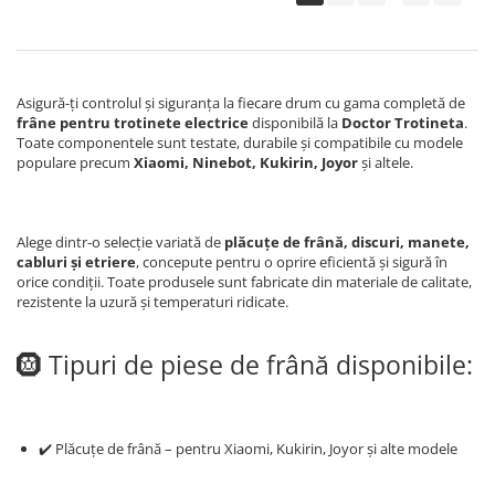
Asigură-ți controlul și siguranța la fiecare drum cu gama completă de
frâne pentru trotinete electrice
disponibilă la
Doctor Trotineta
.
Toate componentele sunt testate, durabile și compatibile cu modele
populare precum
Xiaomi, Ninebot, Kukirin, Joyor
și altele.
Alege dintr-o selecție variată de
plăcuțe de frână, discuri, manete,
cabluri și etriere
, concepute pentru o oprire eficientă și sigură în
orice condiții. Toate produsele sunt fabricate din materiale de calitate,
rezistente la uzură și temperaturi ridicate.
🛞 Tipuri de piese de frână disponibile:
✔️ Plăcuțe de frână – pentru Xiaomi, Kukirin, Joyor și alte modele