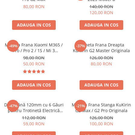
80,00 RON
140,00 RON
120,00 RON
ADAUGA IN COS
ADAUGA IN COS
Maneta Frana Xiaomi M365 /
Maneta Frana Dreapta
-49%
-37%
Pro / Pro 2 / 1S / Mi 3
KuKirin G2 Master Originala
Compatibil
98,00 RON
126,00 RON
50,00 RON
80,00 RON
ADAUGA IN COS
ADAUGA IN COS
Disc Frână 120mm cu 6 Găuri
Maneta Frana Stanga KuKirin
-47%
-21%
pentru Trotinetă Electrică
G2 Max / G2 Pro Originala
KuKirin G2 Pro
112,00 RON
126,00 RON
59,00 RON
100,00 RON