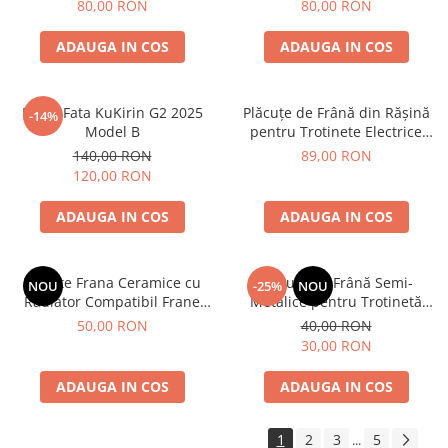
80,00 RON
80,00 RON
ADAUGA IN COS
ADAUGA IN COS
Etrier Fata KuKirin G2 2025
Plăcuțe de Frână din Rășină
-14%
Model B
pentru Trotinete Electrice
KuKirin G2 Pro, G2 Max, A1 și
140,00 RON
89,00 RON
M4 Max – Pachet Economic 4
120,00 RON
Bucăți (2 Seturi)
ADAUGA IN COS
ADAUGA IN COS
Placute Frana Ceramice cu
Plăcuțe de Frână Semi-
NOU
-25%
NOU
Radiator Compatibil Frane
Metalice pentru Trotinetă
Hidraulice
Electrică Kugoo M4 / M4 Pro
50,00 RON
40,00 RON
(Set 2 bucăți)
30,00 RON
ADAUGA IN COS
ADAUGA IN COS
1
2
3
5
...