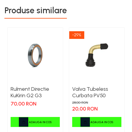
Produse similare
-29%
Rulment Directie
Valva Tubeless
KuKirin G2 G3
Curbata PV50
70,00 RON
28,00 RON
20,00 RON
ADAUGA IN COS
ADAUGA IN COS