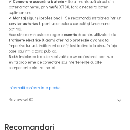
✔
Conectare ușoară la baterie
- Se alimentează direct din
bateria trotinetei, prin
mufă XT30
, fără a necesita baterii
suplimentare.
✔
Montaj sigur și profesional
- Se recomandă instalarea într-un
service autorizat
, pentru conectare corectă și funcționare
optimă.
Această alarmă este o alegere
esentială
pentru utilizatorii de
trotinete electrice Xiaomi
, oferind o
protecție avansată
împotriva furtului, indiferent dacă îți lași trotineta la birou, în fața
casei sau într-o zonă publică.
Notă
: Instalarea trebuie realizată de un profesionist pentru a
evita probleme de conectare sau interferențe cu alte
componente ale trotinetei.
Informatii conformitate produs
Review-uri
(0)
Recomandari