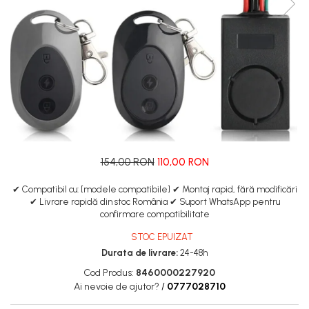
Manete de frana
Etrieri
https://www.doctortrotineta.ro/lumini
Stop trotineta
Faruri
https://www.doctortrotineta.ro/cadru
Aparatori (aripi)
Cricuri trotineta
Suruburi
154,00 RON
110,00 RON
Suspensie
✔ Compatibil cu: [modele compatibile] ✔ Montaj rapid, fără modificări
✔ Livrare rapidă din stoc România ✔ Suport WhatsApp pentru
confirmare compatibilitate
STOC EPUIZAT
Durata de livrare:
24-48h
Cod Produs:
8460000227920
Ai nevoie de ajutor?
/
0777028710