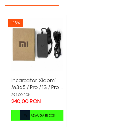
-18%
Incarcator Xiaomi
M365 / Pro / 1S / Pro 2
/ Essential / Mi 3 42V
294,00 RON
2A Original - XIAOMI
240,00 RON
ADAUGA IN COS