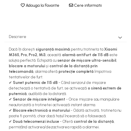
Adauga la Favorite
Cere informatii
Descriere
Dacă îți dorești
siguranță maximă
pentru trotineta ta
Xiaomi
M365, Pro, Pro2, Mi3
, această
alarmă antifurt de 115 dB
este
soluția perfectă. Echipată cu
senzor de mișcare ultra-sensibil
,
blocare a motorului
și
control de la distanță prin
telecomandă
, alarma oferă
protecție completă
împotriva
tentativelor de furt.
✔
Sunet puternic de 115 dB
- Când senzorul de mișcare
detectează o tentativă de furt, se activează
o sirenă extrem de
puternică
, audibilă de la distanță.
✔
Senzor de mișcare inteligent
- Orice mișcare sau manipulare
neautorizată a trotinetei activează instant alarma.
✔
Blocare electronică a motorului
- Odată activată, trotineta nu
poate fi pornită, chiar dacă hoțul încearcă să o folosească.
✔
Două telecomenzi incluse
- Oferă
control de la distanță
,
permițând activarea/dezactivarea rapidă a alarmei.