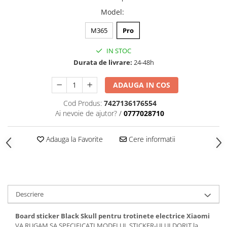
Model
:
M365
Pro
IN STOC
Durata de livrare:
24-48h
ADAUGA IN COS
Cod Produs:
7427136176554
Ai nevoie de ajutor?
/
0777028710
Adauga la Favorite
Cere informatii
Descriere
Board sticker Black Skull pentru trotinete electrice Xiaomi
VA RUGAM SA SPECIFICATI MODELUL STICKER-ULUI DORIT la