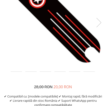
Etrieri
https://www.doctortrotineta.ro/lumini
Stop trotineta
Faruri
https://www.doctortrotineta.ro/cadru
Aparatori (aripi)
Cricuri trotineta
Suruburi
Suspensie
28,00 RON
20,00 RON
✔ Compatibil cu: [modele compatibile] ✔ Montaj rapid, fără modificări
✔ Livrare rapidă din stoc România ✔ Suport WhatsApp pentru
confirmare compatibilitate