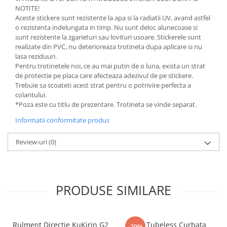
NOTITE!
Aceste stickere sunt rezistente la apa si la radiatii UV, avand astfel
o rezistenta indelungata in timp. Nu sunt deloc alunecoase si
sunt rezistente la zgarieturi sau lovituri usoare. Stickerele sunt
realizate din PVC, nu deterioreaza trotineta dupa aplicare si nu
lasa reziduuri.
Pentru trotinetele noi, ce au mai putin de o luna, exista un strat
de protectie pe placa care afecteaza adezivul de pe stickere.
Trebuie sa scoateti acest strat pentru o potrivire perfecta a
colantului.
*Poza este cu titlu de prezentare. Trotineta se vinde separat.
Informatii conformitate produs
Review-uri
(0)
PRODUSE SIMILARE
Rulment Directie KuKirin G2
Valva Tubeless Curbata
-29%