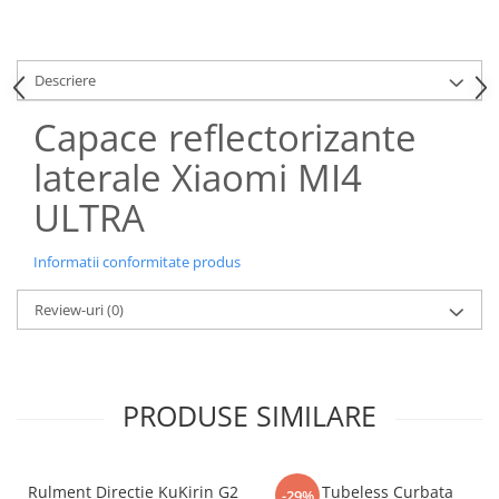
Descriere
Capace reflectorizante
laterale Xiaomi MI4
ULTRA
Informatii conformitate produs
Review-uri
(0)
PRODUSE SIMILARE
Rulment Directie KuKirin G2
Valva Tubeless Curbata
-29%