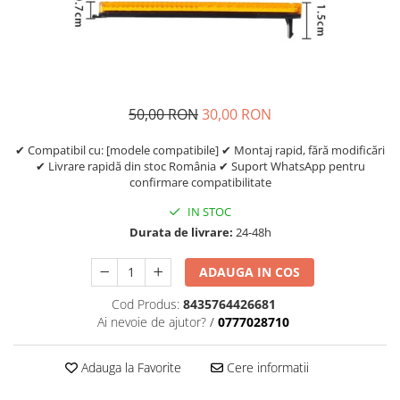
Etrieri
https://www.doctortrotineta.ro/lumini
Stop trotineta
Faruri
50,00 RON
30,00 RON
https://www.doctortrotineta.ro/cadru
Aparatori (aripi)
✔ Compatibil cu: [modele compatibile] ✔ Montaj rapid, fără modificări
✔ Livrare rapidă din stoc România ✔ Suport WhatsApp pentru
Cricuri trotineta
confirmare compatibilitate
Suruburi
IN STOC
Suspensie
Durata de livrare:
24-48h
ADAUGA IN COS
Cod Produs:
8435764426681
Ai nevoie de ajutor?
/
0777028710
Adauga la Favorite
Cere informatii