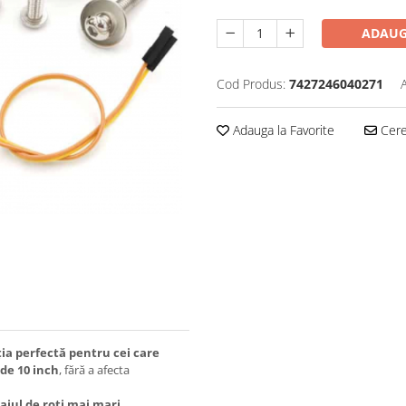
ADAUG
Cod Produs:
7427246040271
Adauga la Favorite
Cere 
ția perfectă pentru cei care
 de 10 inch
, fără a afecta
ajul de roți mai mari