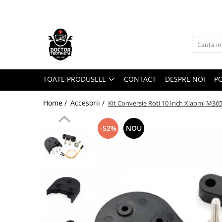
Toate Produsele
Acasa
Toate produsele
Piese de schimb
TOATE PRODUSELE
CONTACT
DESPRE NOI
PO
https://www.doctortrotineta.ro/electrica
Home /
Accesorii /
Kit Conversie Roti 10 Inch Xiaomi M365 
Acceleratie
Display
-52%
NOU
Controller
Motoare
Cabluri
BMS
Acumulatori
Kit complet
Contact cu cheie