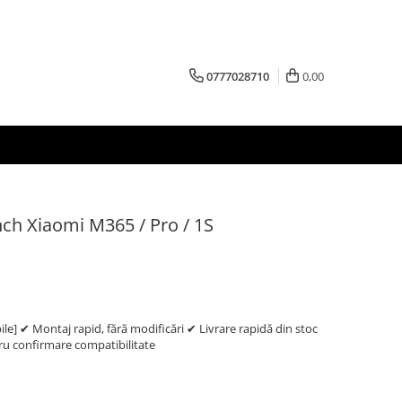
0777028710
0,00
Inch Xiaomi M365 / Pro / 1S
e] ✔ Montaj rapid, fără modificări ✔ Livrare rapidă din stoc
 confirmare compatibilitate