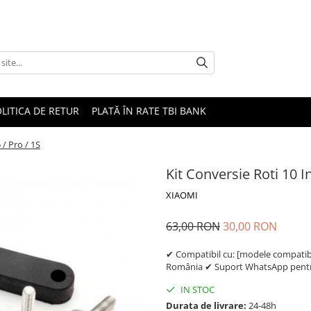
LITICA DE RETUR
PLATĂ ÎN RATE TBI BANK
/ Pro / 1S
Kit Conversie Roti 10 
XIAOMI
63,00 RON
30,00 RON
✔ Compatibil cu: [modele compatibil
România ✔ Suport WhatsApp pentru
IN STOC
Durata de livrare:
24-48h