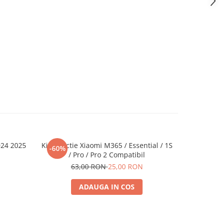
024 2025
Kit Directie Xiaomi M365 / Essential / 1S
Sto
-60%
-34%
/ Pro / Pro 2 Compatibil
9
63,00 RON
25,00 RON
ADAUGA IN COS