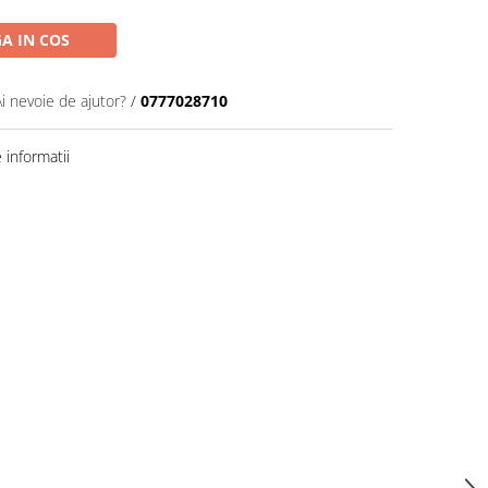
A IN COS
Ai nevoie de ajutor?
/
0777028710
informatii