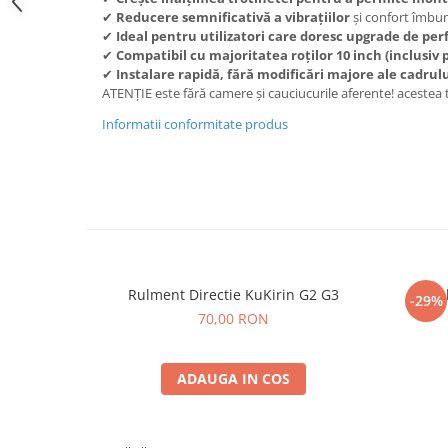
trotinete-electrice
✔
Reducere semnificativă a vibrațiilor
și confort îmbun
https://www.doctortrotineta.ro/cauciucuri-
✔
Ideal pentru utilizatori care doresc upgrade de pe
cu-camera
✔
Compatibil cu majoritatea roților 10 inch (inclusiv
✔
Instalare rapidă, fără modificări majore ale cadrul
cauciucuri-bicicleta
ATENȚIE este fără camere și cauciucurile aferente! acestea 
Camere bicicleta
Informatii conformitate produs
Cauciuc tubeless cu GEL antipană
Accesorii
Trotinete electrice
Biciclete Electrice
Anvelope moto
Camere moto
Rulment Directie KuKirin G2 G3
Va
-29%
Anvelope ATV
70,00 RON
Cauciucuri bicicleta
Anvelope și Camere Utilaje
ADAUGA IN COS
https://www.doctortrotineta.ro/plata-
tbi?
forceOriginalForEdit=1&preview=00681