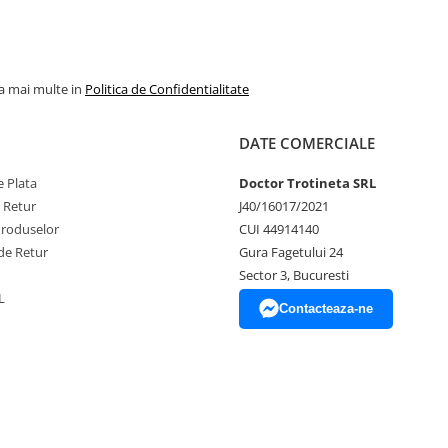
la mai multe in
Politica de Confidentialitate
DATE COMERCIALE
 Plata
Doctor Trotineta SRL
e Retur
J40/16017/2021
Produselor
CUI 44914140
de Retur
Gura Fagetului 24
Sector 3, Bucuresti
L
Contacteaza-ne