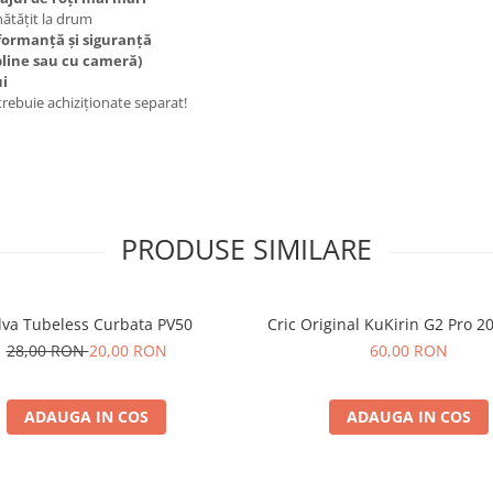
ătățit la drum
rformanță și siguranță
 pline sau cu cameră)
ui
trebuie achiziționate separat!
PRODUSE SIMILARE
lva Tubeless Curbata PV50
Cric Original KuKirin G2 Pro 2
28,00 RON
20,00 RON
60,00 RON
ADAUGA IN COS
ADAUGA IN COS