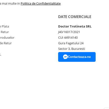
la mai multe in
Politica de Confidentialitate
DATE COMERCIALE
 Plata
Doctor Trotineta SRL
e Retur
J40/16017/2021
Produselor
CUI 44914140
de Retur
Gura Fagetului 24
Sector 3, Bucuresti
L
Contacteaza-ne