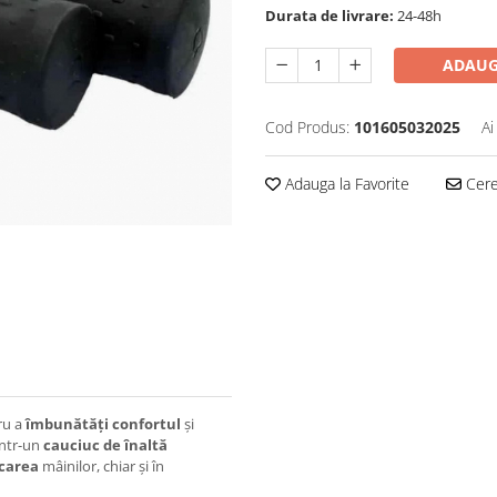
Durata de livrare:
24-48h
ADAUG
Cod Produs:
101605032025
Ai
Adauga la Favorite
Cere 
ru a
îmbunătăți confortul
și
intr-un
cauciuc de înaltă
carea
mâinilor, chiar și în