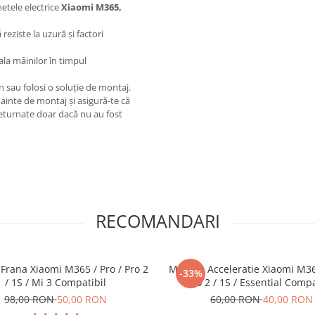
netele electrice
Xiaomi M365,
reziste la uzură și factori
a mâinilor în timpul
 sau folosi o soluție de montaj.
nainte de montaj și asigură-te că
returnate doar dacă nu au fost
RECOMANDARI
Frana Xiaomi M365 / Pro / Pro 2
Maneta Acceleratie Xiaomi M365
-33%
/ 1S / Mi 3 Compatibil
Pro 2 / 1S / Essential Compa
98,00 RON
50,00 RON
60,00 RON
40,00 RON