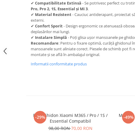
trotinete-electrice
✔
Compatibilitate Extinsă
- Se potrivesc perfect cu troti
Pro, Pro 2, 1S, Essential și Mi 3
.
https://www.doctortrotineta.ro/cauciucuri-
✔
Material Rezistent
- Cauciuc antiderapant, proiectat să 
cu-camera
externi.
cauciucuri-bicicleta
✔
Confort Sporit
- Design ergonomic ce atenuează oboseal
deplasărilor mai lungi.
Camere bicicleta
✔
Instalare Simplă
- Poți glisa ușor mansoanele pe ghidon
Recomandare
: Pentru o fixare optimă, curăță ghidonul î
Cauciuc tubeless cu GEL antipană
mansoanele sunt aliniate corect. Piesele de schimb pot fi 
Accesorii
montate și se află în ambalajul original.
Trotinete electrice
Informatii conformitate produs
Biciclete Electrice
Anvelope moto
Camere moto
Anvelope ATV
Cauciucuri bicicleta
Anvelope și Camere Utilaje
Bara Ghidon Xiaomi M365 / Pro / 1S /
Maneta 
-29%
-49%
https://www.doctortrotineta.ro/plata-
Essential Compatibil
tbi?
98,00 RON
70,00 RON
forceOriginalForEdit=1&preview=00681