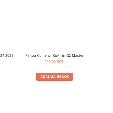
024 2025
Panou Comenzi KuKirin G2 Master
Kit Directi
-60%
/ 
129,00 RON
6
ADAUGA IN COS