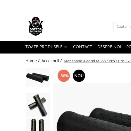
Toate Produsele
Acasa
Toate produsele
Piese de schimb
TOATE PRODUSELE
CONTACT
DESPRE NOI
PO
https://www.doctortrotineta.ro/electrica
Home /
Accesorii /
Mansoane Xiaomi M365 / Pro / Pro 2 / 1S
Acceleratie
Display
-36%
NOU
Controller
Motoare
Cabluri
BMS
Acumulatori
Kit complet
Contact cu cheie