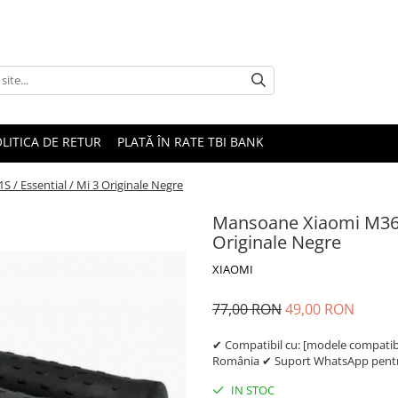
LITICA DE RETUR
PLATĂ ÎN RATE TBI BANK
 / Essential / Mi 3 Originale Negre
Mansoane Xiaomi M365 /
Originale Negre
XIAOMI
77,00 RON
49,00 RON
✔ Compatibil cu: [modele compatibil
România ✔ Suport WhatsApp pentru
IN STOC