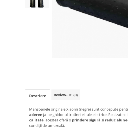
https://www.doctortrotineta.ro/frane
Discuri frana
Placute de frana
Manete de frana
Etrieri
https://www.doctortrotineta.ro/lumini
Stop trotineta
Faruri
https://www.doctortrotineta.ro/cadru
Aparatori (aripi)
Cricuri trotineta
Suruburi
Suspensie
Review-uri
(0)
Descriere
Cauciucuri
https://www.doctortrotineta.ro/camere-
Mansoanele originale Xiaomi (negre) sunt concepute pent
de-aer
aderența
pe ghidonul trotinetei tale electrice. Realizate d
calitate
, acestea oferă o
prindere sigură
și
reduc alune
https://www.doctortrotineta.ro/cauciucuri-
condiții de umezeală.