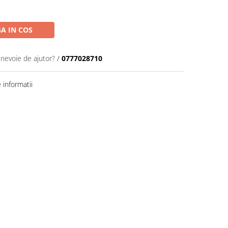
A IN COS
 nevoie de ajutor?
/
0777028710
informatii