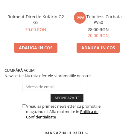
Rulment Directie KuKirin G2
Valva Tubeless Curbata
-29%
G3
PV50
70,00 RON
28,00 RON
20,00 RON
ADAUGA IN COS
ADAUGA IN COS
CUMPĂRĂ ACUM
Newsletter
Nu rata ofertele si promotiile noastre
Vreau sa primesc newsletter cu promotiile
magazinului. Afla mai multe in
Politica de
Confidentialitate
MAGAZINUL MEU