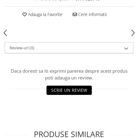
trotinete-electrice
https://www.doctortrotineta.ro/cauciucuri-
Adauga la Favorite
Cere informatii
cu-camera
cauciucuri-bicicleta
Camere bicicleta
Cauciuc tubeless cu GEL antipană
Review-uri
(0)
Accesorii
Trotinete electrice
Daca doresti sa iti exprimi parerea despre acest produs
Biciclete Electrice
poti adauga un review.
Anvelope moto
Camere moto
SCRIE UN REVIEW
Anvelope ATV
Cauciucuri bicicleta
Anvelope și Camere Utilaje
https://www.doctortrotineta.ro/plata-
tbi?
PRODUSE SIMILARE
forceOriginalForEdit=1&preview=00681