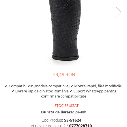
https://www.doctortrotineta.ro/frane
Discuri frana
Placute de frana
Manete de frana
Etrieri
https://www.doctortrotineta.ro/lumini
Stop trotineta
Faruri
https://www.doctortrotineta.ro/cadru
Aparatori (aripi)
29,49 RON
Cricuri trotineta
Suruburi
✔ Compatibil cu: [modele compatibile] ✔ Montaj rapid, fără modificări
✔ Livrare rapidă din stoc România ✔ Suport WhatsApp pentru
Suspensie
confirmare compatibilitate
Cauciucuri
STOC EPUIZAT
https://www.doctortrotineta.ro/camere-
Durata de livrare:
24-48h
de-aer
Cod Produs:
SE-51624
https://www.doctortrotineta.ro/cauciucuri-
Ai nevoie de ajutor?
/
0777028710