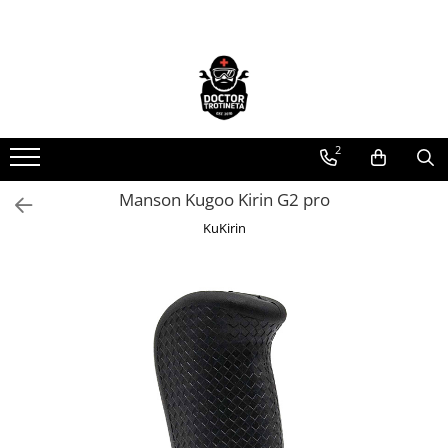
Toate Produsele
Acasa
Toate produsele
2
Piese de schimb
https://www.doctortrotineta.ro/electrica
Manson Kugoo Kirin G2 pro
Acceleratie
KuKirin
Display
Controller
Motoare
Cabluri
BMS
Acumulatori
Kit complet
Contact cu cheie