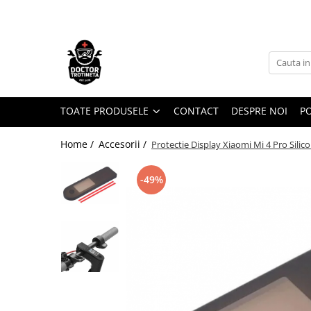
Toate Produsele
Acasa
Toate produsele
Piese de schimb
TOATE PRODUSELE
CONTACT
DESPRE NOI
PO
https://www.doctortrotineta.ro/electrica
Home /
Accesorii /
Protectie Display Xiaomi Mi 4 Pro Silic
Acceleratie
Display
-49%
Controller
Motoare
Cabluri
BMS
Acumulatori
Kit complet
Contact cu cheie