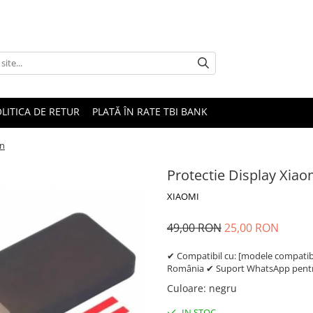
LITICA DE RETUR
PLATĂ ÎN RATE TBI BANK
on
Protectie Display Xiaom
XIAOMI
49,00 RON
25,00 RON
✔ Compatibil cu: [modele compatibil
România ✔ Suport WhatsApp pentru
Culoare
:
negru
IN STOC