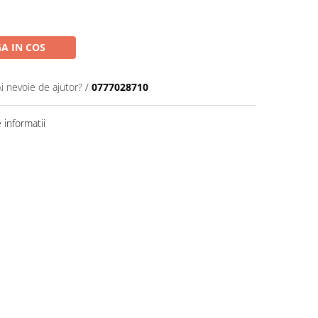
A IN COS
Ai nevoie de ajutor?
/
0777028710
informatii