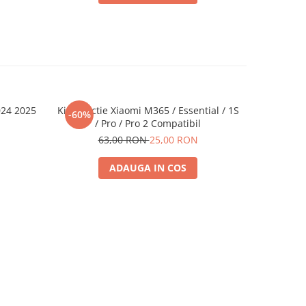
024 2025
Kit Directie Xiaomi M365 / Essential / 1S
Sto
-60%
-34%
/ Pro / Pro 2 Compatibil
9
63,00 RON
25,00 RON
ADAUGA IN COS