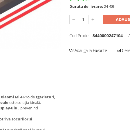
Durata de livrare:
24-48h
ADAUG
Cod Produs:
8440000247104
Adauga la Favorite
Cere 
e Xiaomi Mi 4 Pro
de
zgarieturi,
moale
este soluția ideală.
isplay-ului
, prevenind
triva șocurilor și