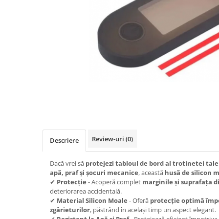
https://www.doctortrotineta.ro/frane
Discuri frana
Placute de frana
Manete de frana
Etrieri
https://www.doctortrotineta.ro/lumini
Stop trotineta
Faruri
https://www.doctortrotineta.ro/cadru
Aparatori (aripi)
Cricuri trotineta
Review-uri
(0)
Descriere
Suruburi
Suspensie
Dacă vrei să
protejezi tabloul de bord al trotinetei tal
apă, praf și șocuri mecanice
, această
husă de silicon 
Cauciucuri
✔
Protecție
- Acoperă complet
marginile și suprafața d
https://www.doctortrotineta.ro/camere-
deteriorarea accidentală.
de-aer
✔
Material Silicon Moale
- Oferă
protecție optimă împo
zgârieturilor
, păstrând în același timp un aspect elegant.
https://www.doctortrotineta.ro/cauciucuri-