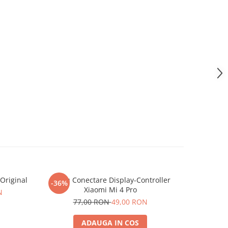
 Original
Cablu Conectare Display-Controller
-36%
Xiaomi Mi 4 Pro
N
77,00 RON
49,00 RON
ADAUGA IN COS