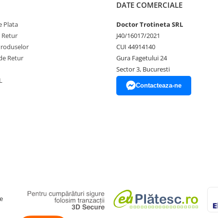
DATE COMERCIALE
 Plata
Doctor Trotineta SRL
e Retur
J40/16017/2021
Produselor
CUI 44914140
de Retur
Gura Fagetului 24
Sector 3, Bucuresti
L
Contacteaza-ne
e