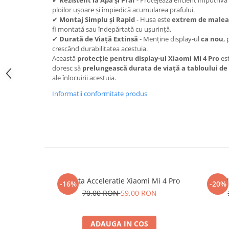
✔
Rezistent la Apă și Praf
- Protejează eficient împotriva
trotinete-electrice
ploilor ușoare și împiedică acumularea prafului.
https://www.doctortrotineta.ro/cauciucuri-
✔
Montaj Simplu și Rapid
- Husa este
extrem de malea
cu-camera
fi montată sau îndepărtată cu ușurință.
✔
Durată de Viață Extinsă
- Menține display-ul
ca nou
,
cauciucuri-bicicleta
crescând durabilitatea acestuia.
Această
protecție pentru display-ul Xiaomi Mi 4 Pro
est
Camere bicicleta
doresc să
prelungească durata de viață a tabloului de
Cauciuc tubeless cu GEL antipană
ale înlocuirii acestuia.
Accesorii
Informatii conformitate produs
Trotinete electrice
Biciclete Electrice
Anvelope moto
Camere moto
Anvelope ATV
Cauciucuri bicicleta
Maneta Acceleratie Xiaomi Mi 4 Pro
Displ
-16%
-20%
Anvelope și Camere Utilaje
70,00 RON
59,00 RON
https://www.doctortrotineta.ro/plata-
tbi?
ADAUGA IN COS
forceOriginalForEdit=1&preview=00681