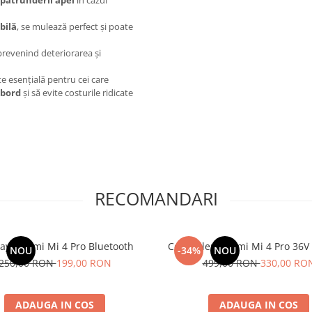
pătrunderii apei
în cazul
bilă
, se mulează perfect și poate
 prevenind deteriorarea și
e esențială pentru cei care
 bord
și să evite costurile ridicate
RECOMANDARI
ay Xiaomi Mi 4 Pro Bluetooth
Controller Xiaomi Mi 4 Pro 36V
NOU
-34%
NOU
250,00 RON
199,00 RON
499,00 RON
330,00 RO
ADAUGA IN COS
ADAUGA IN COS