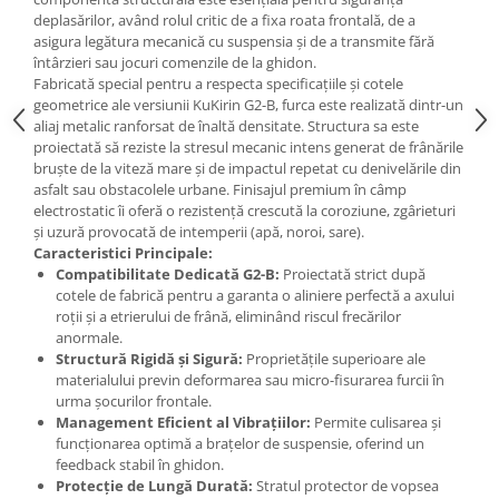
deplasărilor, având rolul critic de a fixa roata frontală, de a
asigura legătura mecanică cu suspensia și de a transmite fără
întârzieri sau jocuri comenzile de la ghidon.
Fabricată special pentru a respecta specificațiile și cotele
geometrice ale versiunii KuKirin G2-B, furca este realizată dintr-un
aliaj metalic ranforsat de înaltă densitate. Structura sa este
proiectată să reziste la stresul mecanic intens generat de frânările
bruște de la viteză mare și de impactul repetat cu denivelările din
asfalt sau obstacolele urbane. Finisajul premium în câmp
electrostatic îi oferă o rezistență crescută la coroziune, zgârieturi
și uzură provocată de intemperii (apă, noroi, sare).
Caracteristici Principale:
Compatibilitate Dedicată G2-B:
Proiectată strict după
cotele de fabrică pentru a garanta o aliniere perfectă a axului
roții și a etrierului de frână, eliminând riscul frecărilor
anormale.
Structură Rigidă și Sigură:
Proprietățile superioare ale
materialului previn deformarea sau micro-fisurarea furcii în
urma șocurilor frontale.
Management Eficient al Vibrațiilor:
Permite culisarea și
funcționarea optimă a brațelor de suspensie, oferind un
feedback stabil în ghidon.
Protecție de Lungă Durată:
Stratul protector de vopsea