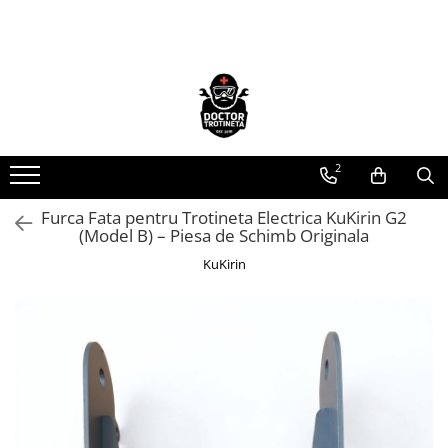
Toate Produsele
Acasa
Toate produsele
Piese de schimb
2
https://www.doctortrotineta.ro/electrica
Furca Fata pentru Trotineta Electrica KuKirin G2
Acceleratie
(Model B) – Piesa de Schimb Originala
Display
KuKirin
Controller
Motoare
Cabluri
BMS
Acumulatori
Kit complet
Contact cu cheie