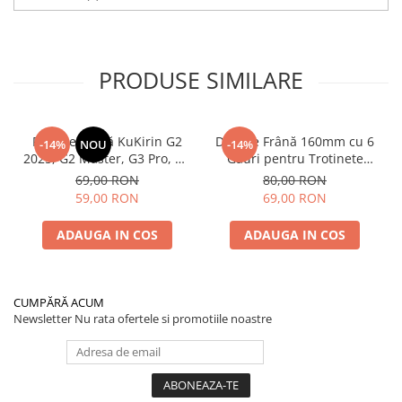
PRODUSE SIMILARE
Plăcuțe Frână KuKirin G2
Disc de Frână 160mm cu 6
-14%
NOU
-14%
2025, G2 Master, G3 Pro, G4
Găuri pentru Trotinete
– Set 2 Bucăți (Față sau
Electrice KuKirin G4 (Model
69,00 RON
80,00 RON
Spate) Premium
2025) și KuKirin G2 –
59,00 RON
69,00 RON
Performanță Premium
ADAUGA IN COS
ADAUGA IN COS
CUMPĂRĂ ACUM
Newsletter
Nu rata ofertele si promotiile noastre