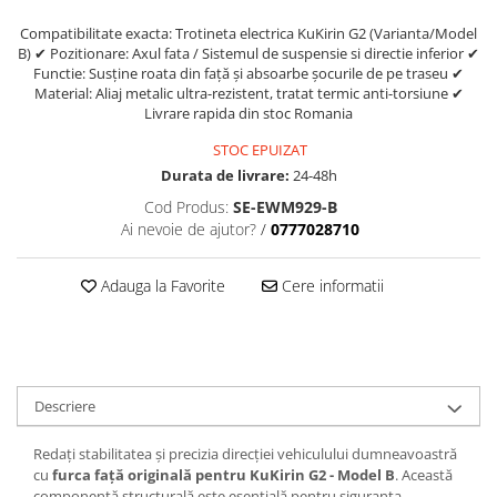
trotinete-electrice
Compatibilitate exacta: Trotineta electrica KuKirin G2 (Varianta/Model
https://www.doctortrotineta.ro/cauciucuri-
B) ✔ Pozitionare: Axul fata / Sistemul de suspensie si directie inferior ✔
cu-camera
Functie: Susține roata din față și absoarbe șocurile de pe traseu ✔
Material: Aliaj metalic ultra-rezistent, tratat termic anti-torsiune ✔
cauciucuri-bicicleta
Livrare rapida din stoc Romania
Camere bicicleta
STOC EPUIZAT
Cauciuc tubeless cu GEL antipană
Durata de livrare:
24-48h
Accesorii
Cod Produs:
SE-EWM929-B
Trotinete electrice
Ai nevoie de ajutor?
/
0777028710
Biciclete Electrice
Adauga la Favorite
Cere informatii
Anvelope moto
Camere moto
Anvelope ATV
Cauciucuri bicicleta
Descriere
Anvelope și Camere Utilaje
https://www.doctortrotineta.ro/plata-
Redați stabilitatea și precizia direcției vehiculului dumneavoastră
tbi?
cu
furca față originală pentru KuKirin G2 - Model B
. Această
forceOriginalForEdit=1&preview=00681
componentă structurală este esențială pentru siguranța