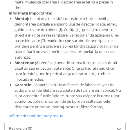
mată împiedică oxidarea și degradarea estetică a piesei în
timp.
Informații Importante:
Montaj:
Instalarea necesită cunoștințe tehnice medii și
demontarea parțială a ansamblului de direcție (roată, etrier,
ghidon, cuvete de rulmenți). Curățați și gresați rulmenții de
direcție înainte de reasamblare. Se recomandă aplicarea unei
paste blocante (Threadlocker) pe șuruburile principale de
prindere pentru a preveni slăbirea lor din cauza vibrațiilor de
rulare. Dacă nu aveți uneltele adecvate, apelați la un service
autorizat.
Mentenanță:
Verificați periodic starea furcii, mai ales după
cazături sau impacturi puternice. O furcă fisurată sau chiar
ușor îndoită pune în pericol viața utilizatorului și trebuie
înlocuită imediat.
Garanție:
Acoperă exclusiv defectele de fabricație (vicii de
sudură, erori de filetare sau abateri de turnare din fabrică). Nu
sunt acoperite furcile îndoite, rupte sau crăpate în urma unor
accidente, coliziuni, sărituri de pe borduri înalte sau cele
deteriorate printr-un montaj incorect (filete forțate).
Informatii conformitate produs
Review-uri
(0)