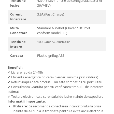
Tensiune
42V / 54.6V (functie de configuratia bateriei
Iesire
36V/48V)
Curent
3.9A (Fast Charge)
Incarcare
Mufa
Standard Ninebot (Clover / DC Port
Conectare
conform modelului)
Tensiune
100-240V AC, 50/60Hz
Intrare
Carcasa
Plastic ignifug ABS
Beneficii:
✔ Livrare rapida 24-48h
✔ Eficienta energetica ridicata (pierderi minime prin caldura)
✔ Retur Simplu daca produsul nu este compatibil cu portul tau
✔ Consultanta Gratuita pentru verificarea timpului de incarcare
estimat
✔ Testare electronica a curentului de iesire inainte de expediere
Informatii Importante:
Utilizare:
Se recomanda conectarea incarcatorului la priza
inainte de a-l cupla la trotineta pentru a evita arcul electric la