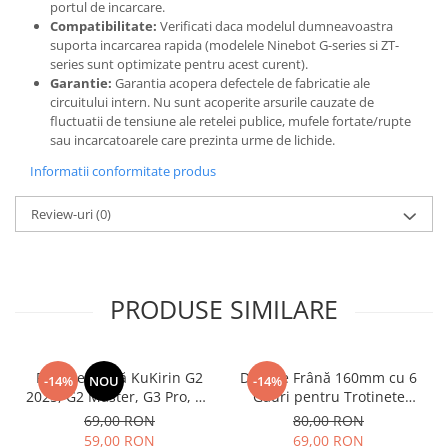
portul de incarcare.
Compatibilitate:
Verificati daca modelul dumneavoastra
suporta incarcarea rapida (modelele Ninebot G-series si ZT-
series sunt optimizate pentru acest curent).
Garantie:
Garantia acopera defectele de fabricatie ale
circuitului intern. Nu sunt acoperite arsurile cauzate de
fluctuatii de tensiune ale retelei publice, mufele fortate/rupte
sau incarcatoarele care prezinta urme de lichide.
Informatii conformitate produs
Review-uri
(0)
PRODUSE SIMILARE
Plăcuțe Frână KuKirin G2
Disc de Frână 160mm cu 6
-14%
NOU
-14%
2025, G2 Master, G3 Pro, G4
Găuri pentru Trotinete
– Set 2 Bucăți (Față sau
Electrice KuKirin G4 (Model
69,00 RON
80,00 RON
Spate) Premium
2025) și KuKirin G2 –
59,00 RON
69,00 RON