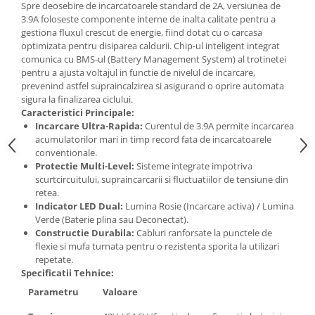
Spre deosebire de incarcatoarele standard de 2A, versiunea de
3.9A foloseste componente interne de inalta calitate pentru a
gestiona fluxul crescut de energie, fiind dotat cu o carcasa
optimizata pentru disiparea caldurii. Chip-ul inteligent integrat
comunica cu BMS-ul (Battery Management System) al trotinetei
pentru a ajusta voltajul in functie de nivelul de incarcare,
prevenind astfel supraincalzirea si asigurand o oprire automata
sigura la finalizarea ciclului.
Caracteristici Principale:
Incarcare Ultra-Rapida:
Curentul de 3.9A permite incarcarea
acumulatorilor mari in timp record fata de incarcatoarele
conventionale.
Protectie Multi-Level:
Sisteme integrate impotriva
scurtcircuitului, supraincarcarii si fluctuatiilor de tensiune din
retea.
Indicator LED Dual:
Lumina Rosie (Incarcare activa) / Lumina
Verde (Baterie plina sau Deconectat).
Constructie Durabila:
Cabluri ranforsate la punctele de
flexie si mufa turnata pentru o rezistenta sporita la utilizari
repetate.
Specificatii Tehnice:
Parametru
Valoare