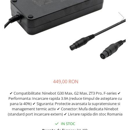
Etrieri
https://www.doctortrotineta.ro/lumini
Stop trotineta
Faruri
https://www.doctortrotineta.ro/cadru
Aparatori (aripi)
Cricuri trotineta
Suruburi
Suspensie
449,00 RON
✔ Compatibilitate: Ninebot G30 Max, G2 Max, ZT3 Pro, F-series ✔
Performanta: Incarcare rapida 3.9A (reduce timpul de asteptare cu
pana la 40%) ✔ Siguranta: Protectie avansata la supratensiune si
management termic activ ✔ Conector: Mufa dedicata Ninebot
(standard port incarcare extern) ✔ Livrare rapida din stoc Romania
IN STOC