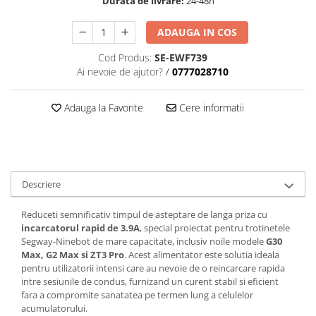
Durata de livrare:
24-48h
ADAUGA IN COS
Cod Produs:
SE-EWF739
Ai nevoie de ajutor?
/
0777028710
Adauga la Favorite
Cere informatii
Descriere
Reduceti semnificativ timpul de asteptare de langa priza cu
incarcatorul rapid de 3.9A
, special proiectat pentru trotinetele
Segway-Ninebot de mare capacitate, inclusiv noile modele
G30
Max, G2 Max si ZT3 Pro
. Acest alimentator este solutia ideala
pentru utilizatorii intensi care au nevoie de o reincarcare rapida
intre sesiunile de condus, furnizand un curent stabil si eficient
fara a compromite sanatatea pe termen lung a celulelor
acumulatorului.