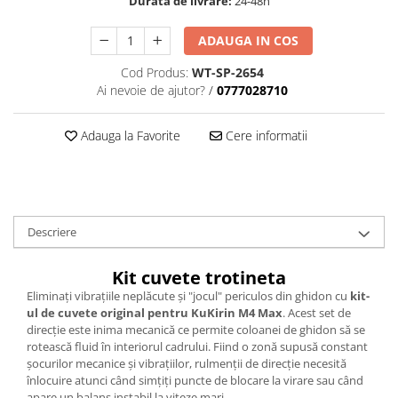
Durata de livrare:
24-48h
ADAUGA IN COS
Cod Produs:
WT-SP-2654
Ai nevoie de ajutor?
/
0777028710
Adauga la Favorite
Cere informatii
Descriere
Kit cuvete trotineta
Eliminați vibrațiile neplăcute și "jocul" periculos din ghidon cu
kit-
ul de cuvete original pentru KuKirin M4 Max
. Acest set de
direcție este inima mecanică ce permite coloanei de ghidon să se
rotească fluid în interiorul cadrului. Fiind o zonă supusă constant
șocurilor mecanice și vibrațiilor, rulmenții de direcție necesită
înlocuire atunci când simțiți puncte de blocare la virare sau când
apare un balans instabil la viteze mari.