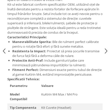
Kit-ul este fabricat conform specificațiilor OEM, utilizând oțel de
înaltă densitate pentru a rezista forțelor de forfecare apărute în
timpul frânărilor bruște. Setul include tot ce aveți nevoie pentru o
recondiționare completă a sistemului de direcție: cuvetele
superioară și inferioară, bilele/rulmenții, șaibele de protecție și
piulițele de strângere. Este soluția ideală pentru a reda trotinetei
dumneavoastră precizia de condus de la început.
Caracteristici Principale:
Manevrabilitate Sporita:
Bile de rulment perfect calibrate
pentru o rotație fără efort și fără sunete metalice.
Rezistenta la Impact:
Proiectat să preia șocurile transmise
de furca față fără a deforma căile de rulare.
Protectie Anti-Praf:
Include garnituri/șaibe care
minimizează pătrunderea impurităților la rulmenți.
Fitment Perfect:
Dimensiuni exacte pentru tubul de direcție
al gamei KuKirin M4, evitând improvizațiile periculoase.
Specificatii Tehnice:
Parametru
Valoare
Model
KuKirin M4 Max / M4 Pro
Compatibil
Tip Componenta
Kit Cuvete (Headset)