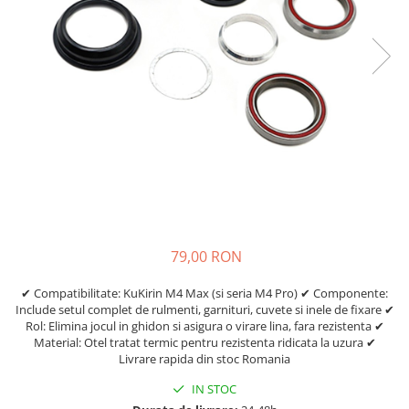
Etrieri
https://www.doctortrotineta.ro/lumini
Stop trotineta
Faruri
https://www.doctortrotineta.ro/cadru
Aparatori (aripi)
Cricuri trotineta
Suruburi
Suspensie
79,00 RON
✔ Compatibilitate: KuKirin M4 Max (si seria M4 Pro) ✔ Componente:
Include setul complet de rulmenti, garnituri, cuvete si inele de fixare ✔
Rol: Elimina jocul in ghidon si asigura o virare lina, fara rezistenta ✔
Material: Otel tratat termic pentru rezistenta ridicata la uzura ✔
Livrare rapida din stoc Romania
IN STOC