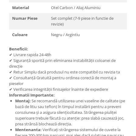
Material
Otel Carbon / Aliaj Aluminiu
Numar Piese
Set complet (7-9 piese in functie de
revizie)
Culoare
Negru / Argintiu
Beneficii:
✔ Livrare rapida 24-48h
✔ Siguranță sporită prin eliminarea instabilității coloanei de
direcție
✔ Retur Simplu dacă produsul nu este compatibil cu revizia ta
✔ Consultanță Gratuită pentru ordinea corectă de montaj a
pieselor
✔ Verificarea integrității finisajelor înainte de expediere
Informatii Importante:
Montaj:
Se recomandă utilizarea unei vaseline de calitate (pe
bază de litiu sau teflon) în timpul instalării pentru a preveni
coroziunea și a asigura silențiozitatea. Strângerea piuliței
superioare trebuie făcută cu atenție: prea slabă cauzează joc,
prea strânsă blochează direcția.
Mentenanta:
Verificați strângerea sistemului de cuvete la
fiecare 200-300 km parcurși, mai ales dacă rulați pe pavaj sau