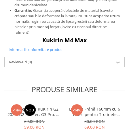
drumuri denivelate.
Garantie:
Garanția acoperă defectele de material (cuvete
crăpate sau bile deformate la livrare). Nu sunt acoperite uzura
normală, ruginirea cauzată de lipsa gresării sau deformarea
pieselor prin montaj forțat (lovire cu ciocanul direct pe
rulment).
Kukirin M4 Max
Informatii conformitate produs
Review-uri
(0)
PRODUSE SIMILARE
Plăcuțe Frână KuKirin G2
Disc de Frână 160mm cu 6
-14%
NOU
-14%
2025, G2 Master, G3 Pro, G4
Găuri pentru Trotinete
– Set 2 Bucăți (Față sau
Electrice KuKirin G4 (Model
69,00 RON
80,00 RON
Spate) Premium
2025) și KuKirin G2 –
59,00 RON
69,00 RON