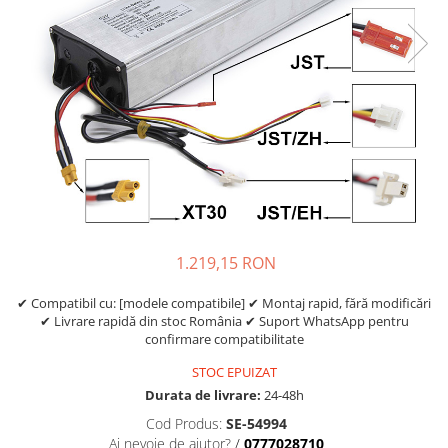
https://www.doctortrotineta.ro/frane
Discuri frana
Placute de frana
Manete de frana
Etrieri
https://www.doctortrotineta.ro/lumini
Stop trotineta
Faruri
https://www.doctortrotineta.ro/cadru
Aparatori (aripi)
1.219,15 RON
Cricuri trotineta
Suruburi
✔ Compatibil cu: [modele compatibile] ✔ Montaj rapid, fără modificări
✔ Livrare rapidă din stoc România ✔ Suport WhatsApp pentru
Suspensie
confirmare compatibilitate
Cauciucuri
STOC EPUIZAT
https://www.doctortrotineta.ro/camere-
Durata de livrare:
24-48h
de-aer
Cod Produs:
SE-54994
https://www.doctortrotineta.ro/cauciucuri-
Ai nevoie de ajutor?
/
0777028710