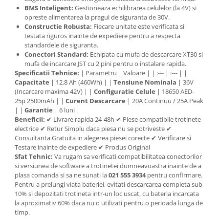
BMS Inteligent:
Gestioneaza echilibrarea celulelor (la 4V) si
opreste alimentarea la pragul de siguranta de 30V.
Constructie Robusta:
Fiecare unitate este verificata si
testata riguros inainte de expediere pentru a respecta
standardele de siguranta.
Conectori Standard:
Echipata cu mufa de descarcare XT30 si
mufa de incarcare JST cu 2 pini pentru o instalare rapida.
Specificatii Tehnice:
| Parametru | Valoare | | :--- | :--- | |
Capacitate
| 12.8 Ah (460Wh) | |
Tensiune Nominala
| 36V
(Incarcare maxima 42V) | |
Configuratie Celule
| 18650 AED-
25p 2500mAh | |
Curent Descarcare
| 20A Continuu / 25A Peak
| |
Garantie
| 6 luni |
Beneficii:
✔ Livrare rapida 24-48h ✔ Piese compatibile trotinete
electrice ✔ Retur Simplu daca piesa nu se potriveste ✔
Consultanta Gratuita in alegerea piesei corecte ✔ Verificare si
Testare inainte de expediere ✔ Produs Original
Sfat Tehnic:
Va rugam sa verificati compatibilitatea conectorilor
si versiunea de software a trotinetei dumneavoastra inainte de a
plasa comanda si sa ne sunati la
021 555 3934
pentru confirmare.
Pentru a prelungi viata bateriei, evitati descarcarea completa sub
10% si depozitati trotineta intr-un loc uscat, cu bateria incarcata
la aproximativ 60% daca nu o utilizati pentru o perioada lunga de
timp.