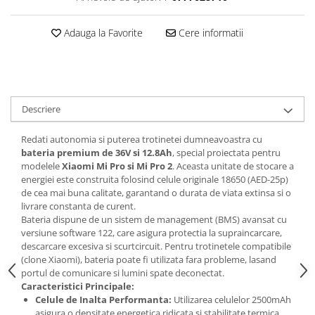
trotinete-electrice
https://www.doctortrotineta.ro/cauciucuri-
Adauga la Favorite
Cere informatii
cu-camera
cauciucuri-bicicleta
Camere bicicleta
Cauciuc tubeless cu GEL antipană
Descriere
Accesorii
Redati autonomia si puterea trotinetei dumneavoastra cu
Trotinete electrice
bateria premium de 36V si 12.8Ah
, special proiectata pentru
Biciclete Electrice
modelele
Xiaomi Mi Pro si Mi Pro 2
. Aceasta unitate de stocare a
energiei este construita folosind celule originale 18650 (AED-25p)
Anvelope moto
de cea mai buna calitate, garantand o durata de viata extinsa si o
Camere moto
livrare constanta de curent.
Bateria dispune de un sistem de management (BMS) avansat cu
Anvelope ATV
versiune software 122, care asigura protectia la supraincarcare,
Cauciucuri bicicleta
descarcare excesiva si scurtcircuit. Pentru trotinetele compatibile
Anvelope și Camere Utilaje
(clone Xiaomi), bateria poate fi utilizata fara probleme, lasand
portul de comunicare si lumini spate deconectat.
https://www.doctortrotineta.ro/plata-
Caracteristici Principale:
tbi?
Celule de Inalta Performanta:
Utilizarea celulelor 2500mAh
forceOriginalForEdit=1&preview=00681
asigura o densitate energetica ridicata si stabilitate termica.