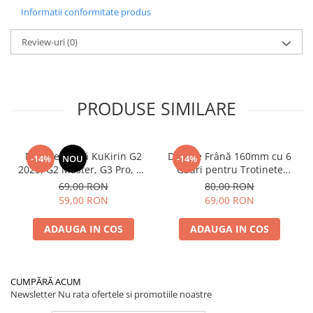
Informatii conformitate produs
Review-uri
(0)
PRODUSE SIMILARE
Plăcuțe Frână KuKirin G2
Disc de Frână 160mm cu 6
-14%
NOU
-14%
2025, G2 Master, G3 Pro, G4
Găuri pentru Trotinete
– Set 2 Bucăți (Față sau
Electrice KuKirin G4 (Model
69,00 RON
80,00 RON
Spate) Premium
2025) și KuKirin G2 –
59,00 RON
69,00 RON
Performanță Premium
ADAUGA IN COS
ADAUGA IN COS
CUMPĂRĂ ACUM
Newsletter
Nu rata ofertele si promotiile noastre