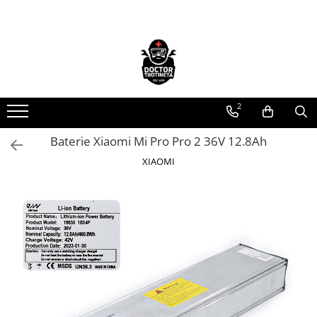
Toate Produsele
Acasa
Toate produsele
2
Piese de schimb
https://www.doctortrotineta.ro/electrica
Baterie Xiaomi Mi Pro Pro 2 36V 12.8Ah
Acceleratie
XIAOMI
Display
Controller
Motoare
Cabluri
BMS
Acumulatori
Kit complet
Contact cu cheie