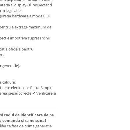
ateria si display-ul, respectand
m legislatiei.
iguratia hardware a modelului
 pentru a extrage maximum de
ectie impotriva suprasarcinii,
atia oficiala pentru
re.
 generatie).
 caldurii.
tinete electrice ✔ Retur Simplu
rea piesei corecte ✔ Verificare si
si codul de identificare de pe
a comanda si sa ne sunati
diferite fata de prima generatie