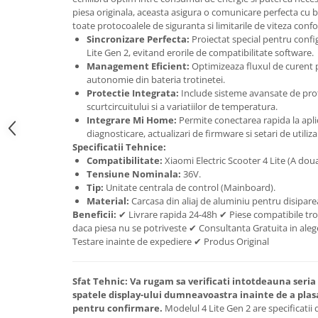
trotinete-electrice
piesa originala, aceasta asigura o comunicare perfecta cu b
https://www.doctortrotineta.ro/cauciucuri-
toate protocoalele de siguranta si limitarile de viteza confor
cu-camera
Sincronizare Perfecta:
Proiectat special pentru conf
Lite Gen 2, evitand erorile de compatibilitate software.
cauciucuri-bicicleta
Management Eficient:
Optimizeaza fluxul de curent
autonomie din bateria trotinetei.
Camere bicicleta
Protectie Integrata:
Include sisteme avansate de prot
Cauciuc tubeless cu GEL antipană
scurtcircuitului si a variatiilor de temperatura.
Integrare Mi Home:
Permite conectarea rapida la aplic
Accesorii
diagnosticare, actualizari de firmware si setari de utiliza
Trotinete electrice
Specificatii Tehnice:
Compatibilitate:
Xiaomi Electric Scooter 4 Lite (A doua
Biciclete Electrice
Tensiune Nominala:
36V.
Anvelope moto
Tip:
Unitate centrala de control (Mainboard).
Material:
Carcasa din aliaj de aluminiu pentru disiparea
Camere moto
Beneficii:
✔ Livrare rapida 24-48h ✔ Piese compatibile tro
Anvelope ATV
daca piesa nu se potriveste ✔ Consultanta Gratuita in alege
Testare inainte de expediere ✔ Produs Original
Cauciucuri bicicleta
Anvelope și Camere Utilaje
Sfat Tehnic:
Va rugam sa verificati intotdeauna seria 
https://www.doctortrotineta.ro/plata-
spatele display-ului dumneavoastra inainte de a plas
tbi?
pentru confirmare.
Modelul 4 Lite Gen 2 are specificatii 
forceOriginalForEdit=1&preview=00681