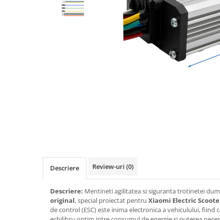
https://www.doctortrotineta.ro/frane
Discuri frana
Placute de frana
Manete de frana
Etrieri
https://www.doctortrotineta.ro/lumini
Stop trotineta
Faruri
https://www.doctortrotineta.ro/cadru
Aparatori (aripi)
Cricuri trotineta
Suruburi
Suspensie
Review-uri
(0)
Descriere
Cauciucuri
https://www.doctortrotineta.ro/camere-
Descriere:
Mentineti agilitatea si siguranta trotinetei d
de-aer
original
, special proiectat pentru
Xiaomi Electric Scooter
de control (ESC) este inima electronica a vehiculului, fiind 
https://www.doctortrotineta.ro/cauciucuri-
echilibru optim intre consumul de energie si puterea neces