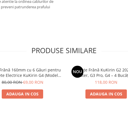
 atentie la ordinea cablurilor de
a preveni patrunderea prafului
PRODUSE SIMILARE
 Frână 160mm cu 6 Găuri pentru
Plăcuțe Frână KuKirin G2 20
NOU
ete Electrice KuKirin G4 (Model
Master, G3 Pro, G4 – 4 Bucăț
 KuKirin G2 – Performanță
Complet Față + 
80,00 RON
69,00 RON
118,00 RON
Premium
ADAUGA IN COS
ADAUGA IN COS