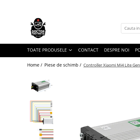
Toate Produsele
Acasa
Toate produsele
Piese de schimb
TOATE PRODUSELE
CONTACT
DESPRE NOI
PO
https://www.doctortrotineta.ro/electrica
Home /
Piese de schimb /
Controller Xiaomi Mi4 Lite Gen
Acceleratie
Display
Controller
Motoare
Cabluri
BMS
Acumulatori
Kit complet
Contact cu cheie