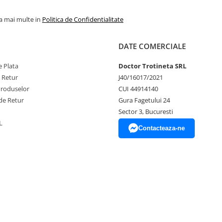
la mai multe in
Politica de Confidentialitate
DATE COMERCIALE
 Plata
Doctor Trotineta SRL
e Retur
J40/16017/2021
Produselor
CUI 44914140
de Retur
Gura Fagetului 24
Sector 3, Bucuresti
L
Contacteaza-ne