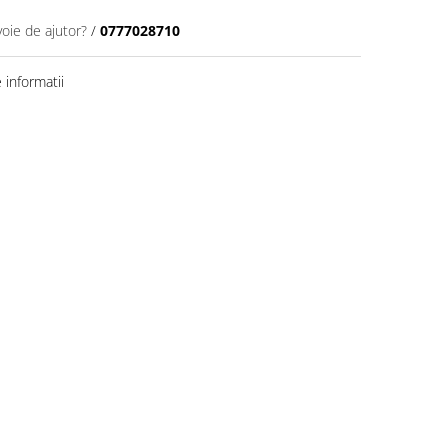
voie de ajutor?
/
0777028710
informatii