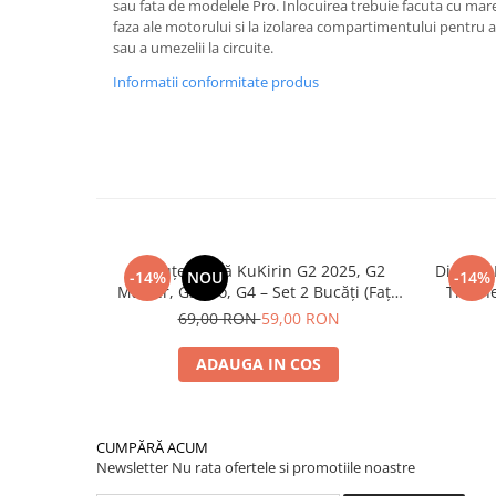
sau fata de modelele Pro. Inlocuirea trebuie facuta cu mare
faza ale motorului si la izolarea compartimentului pentru 
sau a umezelii la circuite.
Informatii conformitate produs
Plăcuțe Frână KuKirin G2 2025, G2
Disc de
-14%
NOU
-14%
Master, G3 Pro, G4 – Set 2 Bucăți (Față
Trotin
sau Spate) Premium
2025) și
69,00 RON
59,00 RON
ADAUGA IN COS
CUMPĂRĂ ACUM
Newsletter
Nu rata ofertele si promotiile noastre