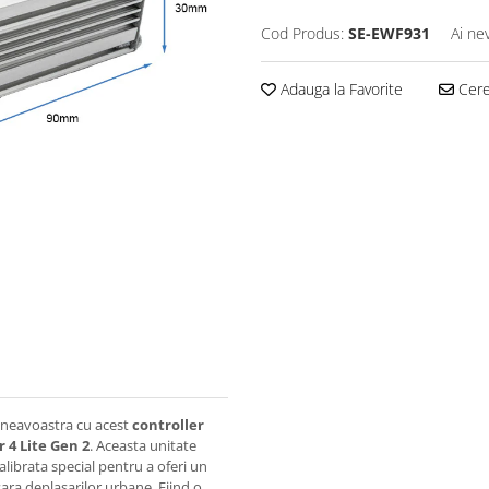
Cod Produs:
SE-EWF931
Ai ne
Adauga la Favorite
Cere 
umneavoastra cu acest
controller
 4 Lite Gen 2
. Aceasta unitate
calibrata special pentru a oferi un
ara deplasarilor urbane. Fiind o