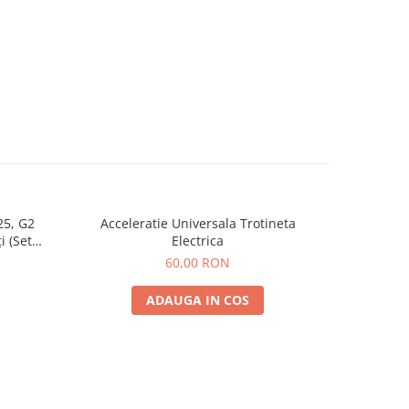
25, G2
Acceleratie Universala Trotineta
Incarcat
i (Set
Electrica
Spate) Premium
60,00 RON
ADAUGA IN COS