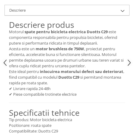
Descriere
Descriere produs
Motorul
spate pentru bicicleta electrica Duotts C29
este
componenta responsabila pentru propulsia bicicletei, oferind
putere si performanta ridicata in timpul deplasarii.
Acesta este un
motor brushless de 750W
, proiectat pentru
eficienta, acceleratie buna si functionare silentioasa. Motorul
permite deplasarea usoara pe drumuri urbane sau teren variat si
ofera cuplu ridicat pentru urcarea pantelor.
Este ideal pentru
inlocuirea motorului defect sau deteriorat
,
fiind compatibil cu modelul
Duotts C29
si permitand montarea
rapida pe roata spate.
✔ Livrare rapida 24-48h
✔ Piese compatibile trotinete electrice
Specificatii tehnice
Tip produs: Motor bicicleta electrica
Pozitionare: roata spate
Compatibilitate: Duotts C29