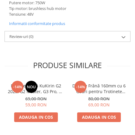
Putere motor: 750W
Tip motor: brushless hub motor
Tensiune: 48V
Informatii conformitate produs
Review-uri
(0)
PRODUSE SIMILARE
Plăcuțe Frână KuKirin G2
Disc de Frână 160mm cu 6
-14%
NOU
-14%
2025, G2 Master, G3 Pro, G4
Găuri pentru Trotinete
– Set 2 Bucăți (Față sau
Electrice KuKirin G4 (Model
69,00 RON
80,00 RON
Spate) Premium
2025) și KuKirin G2 –
59,00 RON
69,00 RON
Performanță Premium
ADAUGA IN COS
ADAUGA IN COS