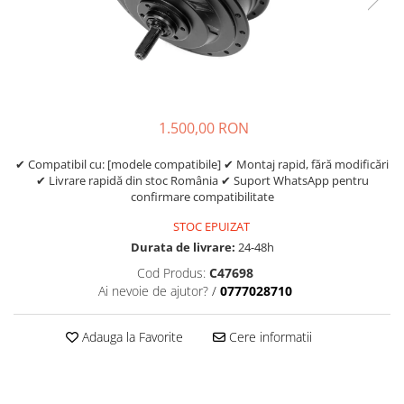
Etrieri
https://www.doctortrotineta.ro/lumini
Stop trotineta
Faruri
https://www.doctortrotineta.ro/cadru
1.500,00 RON
Aparatori (aripi)
✔ Compatibil cu: [modele compatibile] ✔ Montaj rapid, fără modificări
Cricuri trotineta
✔ Livrare rapidă din stoc România ✔ Suport WhatsApp pentru
Suruburi
confirmare compatibilitate
Suspensie
STOC EPUIZAT
Durata de livrare:
24-48h
Cod Produs:
C47698
Ai nevoie de ajutor?
/
0777028710
Adauga la Favorite
Cere informatii