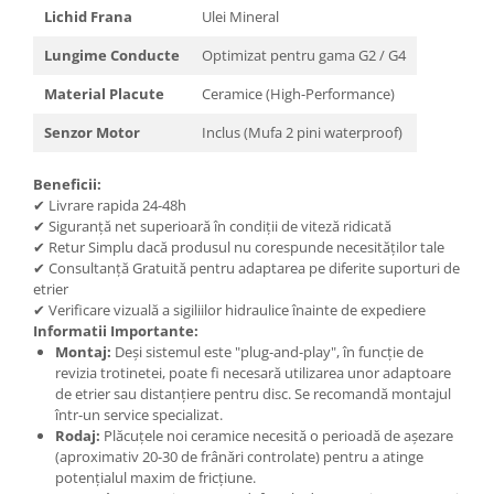
Lichid Frana
Ulei Mineral
Lungime Conducte
Optimizat pentru gama G2 / G4
Material Placute
Ceramice (High-Performance)
Senzor Motor
Inclus (Mufa 2 pini waterproof)
Beneficii:
✔ Livrare rapida 24-48h
✔ Siguranță net superioară în condiții de viteză ridicată
✔ Retur Simplu dacă produsul nu corespunde necesităților tale
✔ Consultanță Gratuită pentru adaptarea pe diferite suporturi de
etrier
✔ Verificare vizuală a sigiliilor hidraulice înainte de expediere
Informatii Importante:
Montaj:
Deși sistemul este "plug-and-play", în funcție de
revizia trotinetei, poate fi necesară utilizarea unor adaptoare
de etrier sau distanțiere pentru disc. Se recomandă montajul
într-un service specializat.
Rodaj:
Plăcuțele noi ceramice necesită o perioadă de așezare
(aproximativ 20-30 de frânări controlate) pentru a atinge
potențialul maxim de fricțiune.