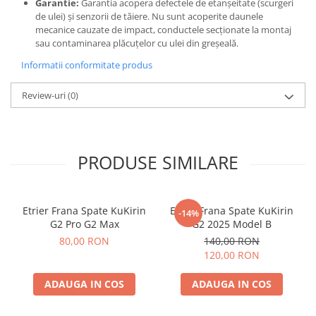
Garantie:
Garantia acopera defectele de etanșeitate (scurgeri
de ulei) și senzorii de tăiere. Nu sunt acoperite daunele
mecanice cauzate de impact, conductele secționate la montaj
sau contaminarea plăcuțelor cu ulei din greșeală.
Informatii conformitate produs
Review-uri
(0)
PRODUSE SIMILARE
Etrier Frana Spate KuKirin
Etrier Frana Spate KuKirin
-14%
G2 Pro G2 Max
G2 2025 Model B
80,00 RON
140,00 RON
120,00 RON
ADAUGA IN COS
ADAUGA IN COS