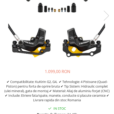
Etrieri
https://www.doctortrotineta.ro/lumini
Stop trotineta
Faruri
https://www.doctortrotineta.ro/cadru
Aparatori (aripi)
Cricuri trotineta
Suruburi
Suspensie
1.099,00 RON
✔ Compatibilitate: KuKirin G2, G4, ✔ Tehnologie: 4 Pistoane (Quad-
Piston) pentru forta de oprire bruta ✔ Tip Sistem: Hidraulic complet
(ulei mineral), gata de montaj ✔ Material: Aliaj de aluminiu forjat (CNC)
✔ Include: Etriere fata/spate, manete, conducte si placute ceramice ✔
Livrare rapida din stoc Romania
IN STOC