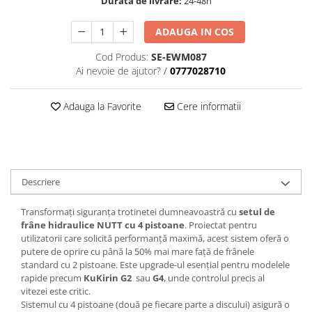
Durata de livrare:
24-48h
ADAUGA IN COS
Cod Produs:
SE-EWM087
Ai nevoie de ajutor?
/
0777028710
Adauga la Favorite
Cere informatii
Descriere
Transformați siguranța trotinetei dumneavoastră cu
setul de
frâne hidraulice NUTT cu 4 pistoane
. Proiectat pentru
utilizatorii care solicită performanță maximă, acest sistem oferă o
putere de oprire cu până la 50% mai mare față de frânele
standard cu 2 pistoane. Este upgrade-ul esențial pentru modelele
rapide precum
KuKirin G2
sau
G4
, unde controlul precis al
vitezei este critic.
Sistemul cu 4 pistoane (două pe fiecare parte a discului) asigură o