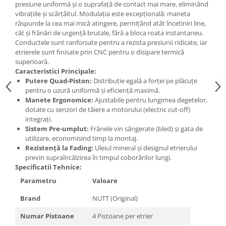
presiune uniformă și o suprafață de contact mai mare, eliminând
vibrațiile și scârțâitul. Modulația este excepțională: maneta
răspunde la cea mai mică atingere, permițând atât încetiniri line,
cât și frânări de urgență brutale, fără a bloca roata instantaneu.
Conductele sunt ranforsate pentru a rezista presiunii ridicate, iar
etrierele sunt finisate prin CNC pentru o disipare termică
superioară.
Caracteristici Principale:
Putere Quad-Piston:
Distribuție egală a forței pe plăcuțe
pentru o uzură uniformă și eficiență maximă.
Manete Ergonomice:
Ajustabile pentru lungimea degetelor,
dotate cu senzori de tăiere a motorului (electric cut-off)
integrați.
Sistem Pre-umplut:
Frânele vin sângerate (bled) și gata de
utilizare, economisind timp la montaj.
Rezistență la Fading:
Uleiul mineral și designul etrierului
previn supraîncălzirea în timpul coborârilor lungi.
Specificatii Tehnice:
Parametru
Valoare
Brand
NUTT (Original)
Numar Pistoane
4 Pistoane per etrier