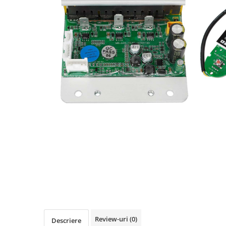
https://www.doctortrotineta.ro/frane
Discuri frana
Placute de frana
Manete de frana
Etrieri
https://www.doctortrotineta.ro/lumini
Stop trotineta
Faruri
https://www.doctortrotineta.ro/cadru
Aparatori (aripi)
Cricuri trotineta
Suruburi
Suspensie
Cauciucuri
https://www.doctortrotineta.ro/camere-
de-aer
https://www.doctortrotineta.ro/cauciucuri-
Review-uri
(0)
Descriere