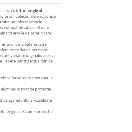
voastra cu
kit-ul original
multe ori, defectiunile electronice
 termice pot afecta ambele
za compatibilitatea software
liminand erorile de comunicare
rentului de la baterie catre
 ofera toate datele necesare:
 sunt variante originale, ceea ce
mi Home
pentru actualizari de
ele se recunosc instantaneu la
aluminiu si strat de protectie
va zgarieturilor si vizibilitate
nta originale Xiaomi (protectie