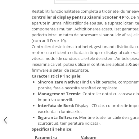
trotinete-electrice
https://www.doctortrotineta.ro/cauciucuri-
Restabiliti functionalitatea completa a trotinetei dumnea
cu-camera
controller si display pentru Xiaomi Scooter 4 Pro
. De 
aparute in urma infiltratiilor de apa sau a suprasolicitarii
cauciucuri-bicicleta
componente simultan. Achizitionarea acestui set garantea
perfecta intre unitatea de procesare si panoul de afisaj, e
Camere bicicleta
(cum ar fi Error 10).
Cauciuc tubeless cu GEL antipană
Controllerul este inima trotinetei, gestionand distributia cu
motor cu o eficienta ridicata, in timp ce display-ul color va
Accesorii
viteza, modul de condus si alertele de sistem. Ambele piese
Trotinete electrice
inseamna ca veti putea utiliza in continuare aplicatia
Xiao
firmware si setari de securitate.
Biciclete Electrice
Caracteristici Principale:
Anvelope moto
Sincronizare Nativa:
Fiind un kit pereche, component
pornire, fara a necesita resoftari complicate.
Camere moto
Management Termic:
Controller dotat cu carcasa din 
Anvelope ATV
impotriva umezelii.
Interfata de Bord:
Display LCD clar, cu protectie impotri
Cauciucuri bicicleta
excelenta in lumina zilei.
Anvelope și Camere Utilaje
Siguranta Software:
Mentine toate functiile de sigura
scurtcircuit, temperatura ridicata).
https://www.doctortrotineta.ro/plata-
Specificatii Tehnice:
tbi?
forceOriginalForEdit=1&preview=00681
Parametru
Valoare