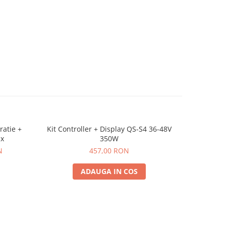
ratie +
Kit Controller + Display QS-S4 36-48V
Kit 36V 
ex
350W
Displ
N
457,00 RON
ADAUGA IN COS