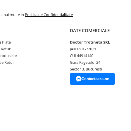
la mai multe in
Politica de Confidentialitate
DATE COMERCIALE
 Plata
Doctor Trotineta SRL
e Retur
J40/16017/2021
Produselor
CUI 44914140
de Retur
Gura Fagetului 24
Sector 3, Bucuresti
L
Contacteaza-ne