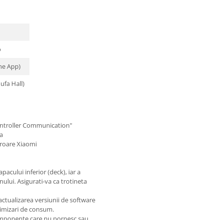
o
me App)
ufa Hall)
ontroller Communication"
a
eroare Xiaomi
pacului inferior (deck), iar a
ului. Asigurati-va ca trotineta
actualizarea versiunii de software
ptimizari de consum.
componente care nu pornesc sau