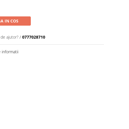
A IN COS
 de ajutor?
/
0777028710
informatii