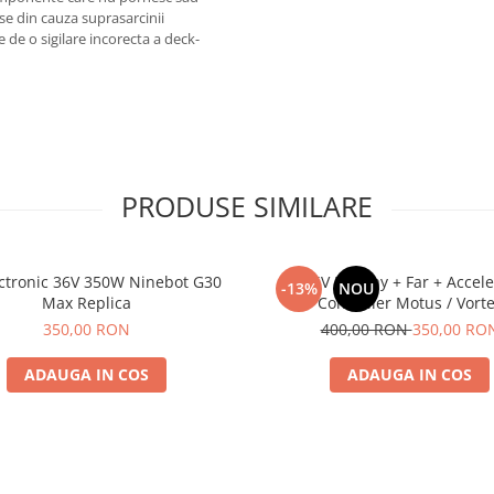
se din cauza suprasarcinii
e de o sigilare incorecta a deck-
PRODUSE SIMILARE
ectronic 36V 350W Ninebot G30
Kit 36V Display + Far + Accele
-13%
NOU
Max Replica
Controller Motus / Vort
350,00 RON
400,00 RON
350,00 RO
ADAUGA IN COS
ADAUGA IN COS