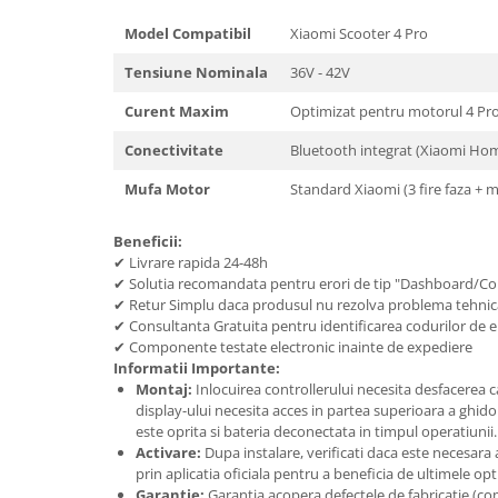
Model Compatibil
Xiaomi Scooter 4 Pro
Tensiune Nominala
36V - 42V
Curent Maxim
Optimizat pentru motorul 4 Pr
Conectivitate
Bluetooth integrat (Xiaomi Ho
Mufa Motor
Standard Xiaomi (3 fire faza + m
Beneficii:
✔ Livrare rapida 24-48h
✔ Solutia recomandata pentru erori de tip "Dashboard/C
✔ Retur Simplu daca produsul nu rezolva problema tehnic
✔ Consultanta Gratuita pentru identificarea codurilor de 
✔ Componente testate electronic inainte de expediere
Informatii Importante:
Montaj:
Inlocuirea controllerului necesita desfacerea ca
display-ului necesita acces in partea superioara a ghidon
este oprita si bateria deconectata in timpul operatiunii.
Activare:
Dupa instalare, verificati daca este necesara 
prin aplicatia oficiala pentru a beneficia de ultimele o
Garantie:
Garantia acopera defectele de fabricatie (