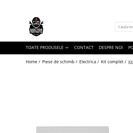
Toate Produsele
Acasa
Toate produsele
Piese de schimb
TOATE PRODUSELE
CONTACT
DESPRE NOI
PO
https://www.doctortrotineta.ro/electrica
Home /
Piese de schimb /
Electrica /
Kit complet /
Ki
Acceleratie
Display
Controller
Motoare
Cabluri
BMS
Acumulatori
Kit complet
Contact cu cheie