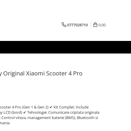
0777028710
0,00
ay Original Xiaomi Scooter 4 Pro
Scooter 4 Pro (Gen 1 & Gen 2) ✔ Kit Complet: Include
play LCD (bord) ✔ Tehnologie: Comunicare criptata originala
 Control viteza, management baterie (BMS), Bluetooth si
omania