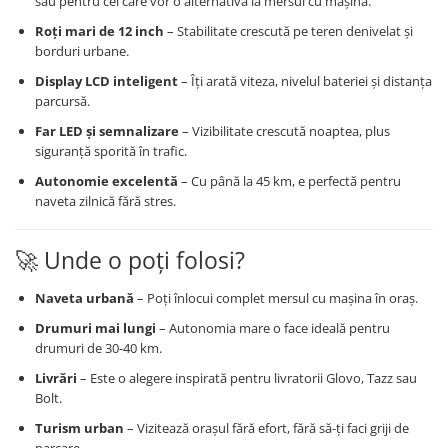
sau pentru cei care vor o alternativă la mersul cu mașina.
Roți mari de 12 inch
– Stabilitate crescută pe teren denivelat și
borduri urbane.
Display LCD inteligent
– Îți arată viteza, nivelul bateriei și distanța
parcursă.
Far LED și semnalizare
– Vizibilitate crescută noaptea, plus
siguranță sporită în trafic.
Autonomie excelentă
– Cu până la 45 km, e perfectă pentru
naveta zilnică fără stres.
🚀 Unde o poți folosi?
Naveta urbană
– Poți înlocui complet mersul cu mașina în oraș.
Drumuri mai lungi
– Autonomia mare o face ideală pentru
drumuri de 30-40 km.
Livrări
– Este o alegere inspirată pentru livratorii Glovo, Tazz sau
Bolt.
Turism urban
– Vizitează orașul fără efort, fără să-ți faci griji de