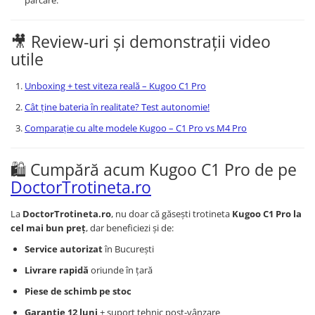
parcare.
🎥 Review-uri și demonstrații video
utile
Unboxing + test viteza reală – Kugoo C1 Pro
Cât ține bateria în realitate? Test autonomie!
Comparație cu alte modele Kugoo – C1 Pro vs M4 Pro
🛍️ Cumpără acum Kugoo C1 Pro de pe
DoctorTrotineta.ro
La
DoctorTrotineta.ro
, nu doar că găsești trotineta
Kugoo C1 Pro la
cel mai bun preț
, dar beneficiezi și de:
Service autorizat
în București
Livrare rapidă
oriunde în țară
Piese de schimb pe stoc
Garanție 12 luni
+ suport tehnic post-vânzare