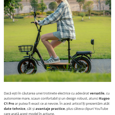
Etrieri
https://www.doctortrotineta.ro/lumini
Stop trotineta
Faruri
https://www.doctortrotineta.ro/cadru
Aparatori (aripi)
Cricuri trotineta
Suruburi
Suspensie
Dacă ești în căutarea unei trotinete electrice cu adevărat
versatile
, cu
autonomie mare, scaun confortabil și un design robust, atunci
Kugoo
C1 Pro
ar putea fi exact ce ai nevoie. În acest articol îți prezentăm atât
date tehnice
, cât și
avantaje practice
, plus câteva clipuri YouTube
care arată acest model în acțiune.