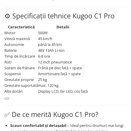
⚙️ Specificații tehnice Kugoo C1 Pro
Caracteristică
Detalii
Motor
500W
Viteză maximă
45 km/h
Autonomie
până la 45 km
Baterie
48V 13Ah Li-ion
Timp de încărcare
6-8 ore
Roți
12 inch pneumatice
Sistem de frânare
Frână pe disc față + spate
Suspensii
Amortizoare față + spate
Greutate proprie
25 kg
Greutate suportată
max. 120 kg
Alte dotări
Display LCD, far LED, coș față
✅ De ce merită Kugoo C1 Pro?
Scaun confortabil și detașabil
– Ideal pentru drumuri mai lungi