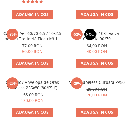
trotinete-electrice
https://www.doctortrotineta.ro/cauciucuri-
ADAUGA IN COS
ADAUGA IN COS
cu-camera
cauciucuri-bicicleta
Cameră Aer 60/70-6.5 / 10x2.5
Camera Aer 10x3 Valva
Camere bicicleta
-35%
-52%
NOU
pentru Trotinetă Electrică 10
Curbata 90°70
Cauciuc tubeless cu GEL antipană
Inch – Valvă Dreaptă
77,00 RON
84,00 RON
50,00 RON
40,00 RON
Accesorii
Trotinete electrice
ADAUGA IN COS
ADAUGA IN COS
Biciclete Electrice
Anvelope moto
Cauciuc / Anvelopă de Oraș
Valva Tubeless Curbata PV50
-29%
-29%
Camere moto
Tubeless 255x80 (80/65-6)
28,00 RON
Anvelope ATV
pentru KuKirin G2 Max și
168,00 RON
20,00 RON
Cauciucuri bicicleta
KuKirin G2 Master (2024) –
120,00 RON
Profil Urban Trotinetă
Anvelope și Camere Utilaje
Electrică
ADAUGA IN COS
ADAUGA IN COS
https://www.doctortrotineta.ro/plata-
tbi?
forceOriginalForEdit=1&preview=00681