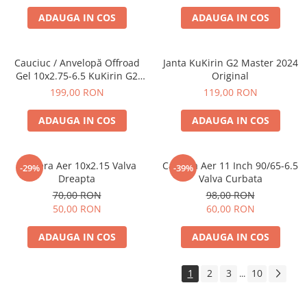
ADAUGA IN COS
ADAUGA IN COS
Cauciuc / Anvelopă Offroad
Janta KuKirin G2 Master 2024
Gel 10x2.75-6.5 KuKirin G2
Original
2025
199,00 RON
119,00 RON
ADAUGA IN COS
ADAUGA IN COS
Camera Aer 10x2.15 Valva
Camera Aer 11 Inch 90/65-6.5
-29%
-39%
Dreapta
Valva Curbata
70,00 RON
98,00 RON
50,00 RON
60,00 RON
ADAUGA IN COS
ADAUGA IN COS
1
2
3
10
...