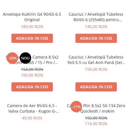
Anvelopa KuKirin G4 90/65-6.5
Cauciuc / Anvelopă Tubeless
Original
80/65-6 (255x80) pentru
KuKirin G2 Master (2024) – All-
189,00 RON
140,00 RON
Terrain Trotinetă Electrică
ADAUGA IN COS
ADAUGA IN COS
Set Cauciuc + Camera 8.5x2
Cauciuc / Anvelopă Tubeless
-35%
NOU
Xiaomi M365 / 1S / Pro /
9x3-5.5 cu Gel Anti-Pană (Self-
Essential / Mi 3
Sealing) pentru KuKirin G2
154,00 RON
159,00 RON
Pro
100,00 RON
ADAUGA IN COS
ADAUGA IN COS
Camera de Aer 85/65-6.5 -
Cauciuc Plin 8.5x2 50-134 Zero
-21%
Valva Curbata - Kugoo G-
/ Quickvolt / Inokim
Booster / G2 Pro
49,00 RON
150,00 RON
119,00 RON