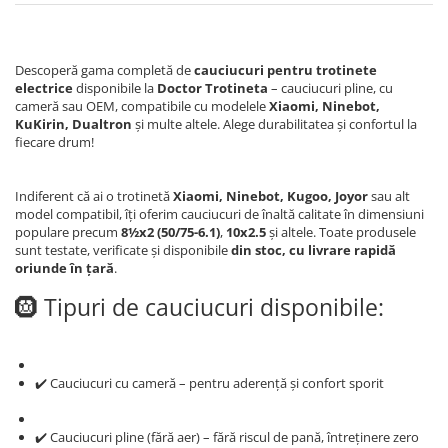
Descoperă gama completă de
cauciucuri pentru trotinete
electrice
disponibile la
Doctor Trotineta
– cauciucuri pline, cu
cameră sau OEM, compatibile cu modelele
Xiaomi, Ninebot,
KuKirin, Dualtron
și multe altele. Alege durabilitatea și confortul la
fiecare drum!
Indiferent că ai o trotinetă
Xiaomi, Ninebot, Kugoo, Joyor
sau alt
model compatibil, îți oferim cauciucuri de înaltă calitate în dimensiuni
populare precum
8½x2 (50/75-6.1)
,
10x2.5
și altele. Toate produsele
sunt testate, verificate și disponibile
din stoc, cu livrare rapidă
oriunde în țară
.
🛞 Tipuri de cauciucuri disponibile:
✔️ Cauciucuri cu cameră – pentru aderență și confort sporit
✔️ Cauciucuri pline (fără aer) – fără riscul de pană, întreținere zero