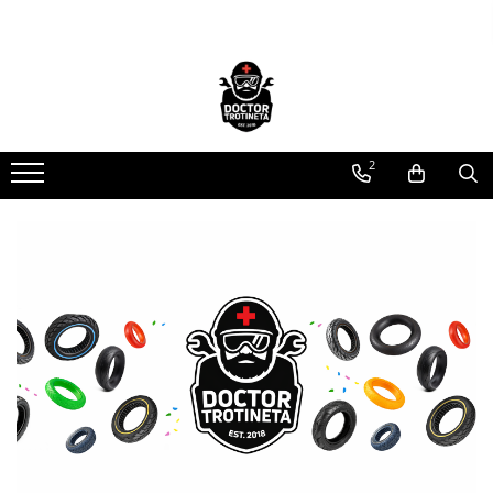
Toate Produsele
Acasa
Toate produsele
2
Piese de schimb
https://www.doctortrotineta.ro/electrica
Acceleratie
Display
Controller
Motoare
Cabluri
BMS
Acumulatori
Kit complet
Contact cu cheie