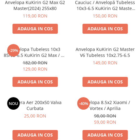
Anvelopa KuKirin G2 Max G2
Cauciuc / Anvelopă Tubeless
Master(2024) 255x80
10x3-6.5 KuKirin G2 Master
(Modele 2025+) – Profil Mixt
119,00 RON
150,00 RON
All-Terrain
ADAUGA IN COS
ADAUGA IN COS
Anvelopa Tubeless 10x3
Anvelopa KuKirin G2 Master
-29%
85/65-6.5 KuKirin G2 Max / G2
V6 Tubeless 10x2.75-6.5
Master 2024
182,00 RON
149,00 RON
129,00 RON
ADAUGA IN COS
ADAUGA IN COS
Camera Aer 200x50 Valva
Anvelopa 8.5x2 Xiaomi /
NOU
-40%
Curbata
Vortex / Aprilia
25,00 RON
98,00 RON
59,00 RON
ADAUGA IN COS
ADAUGA IN COS