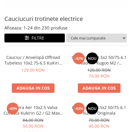
https://www.doctortrotineta.ro/frane
Discuri frana
Cauciucuri trotinete electrice
Placute de frana
Manete de frana
Afiseaza:
1-
24
din
230
produse
Etrieri
FILTRE
https://www.doctortrotineta.ro/lumini
Stop trotineta
Cauciuc / Anvelopă Offroad
Cauciuc Plin 8.5x2 50/75-6.1
Faruri
-42%
NOU
Tubeless 10x2.75-6.5 KuKirin
Xiaomi / Kugoo M2 /
https://www.doctortrotineta.ro/cadru
G2/G2 Master 2025
Ducati/Evergreen/Motus/
129,00 RON
120,00 RON
Aparatori (aripi)
70,00 RON
Cricuri trotineta
ADAUGA IN COS
ADAUGA IN COS
Suruburi
Suspensie
Cauciucuri
Camera Aer 10x2.5 Valva
Camera Aer 8.5x2 50/75-6.1
-40%
-43%
NOU
https://www.doctortrotineta.ro/camere-
Curbata Kukirin G2 / G2 Max /
Xiaomi Originala
de-aer
G2 Master
84,00 RON
70,00 RON
50,00 RON
40,00 RON
https://www.doctortrotineta.ro/cauciucuri-