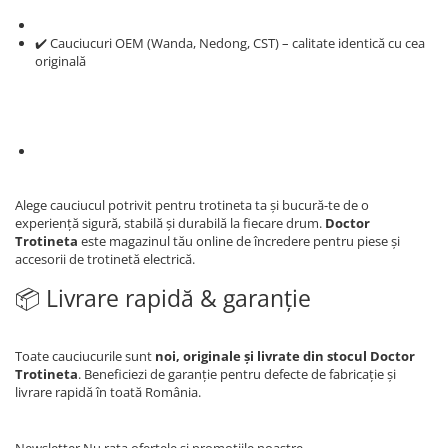
✔️ Cauciucuri OEM (Wanda, Nedong, CST) – calitate identică cu cea
originală
Alege cauciucul potrivit pentru trotineta ta și bucură-te de o
experiență sigură, stabilă și durabilă la fiecare drum.
Doctor
Trotineta
este magazinul tău online de încredere pentru piese și
accesorii de trotinetă electrică.
📦 Livrare rapidă & garanție
Toate cauciucurile sunt
noi, originale și livrate din stocul Doctor
Trotineta
. Beneficiezi de garanție pentru defecte de fabricație și
livrare rapidă în toată România.
Newsletter
Nu rata ofertele si promotiile noastre