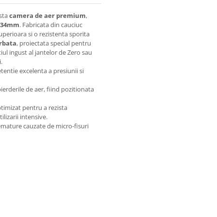
asta
camera de aer premium
,
134mm
. Fabricata din cauciuc
uperioara si o rezistenta sporita
rbata
, proiectata special pentru
ul ingust al jantelor de Zero sau
.
etentie excelenta a presiunii si
ierderile de aer, fiind pozitionata
imizat pentru a rezista
lizarii intensive.
emature cauzate de micro-fisuri