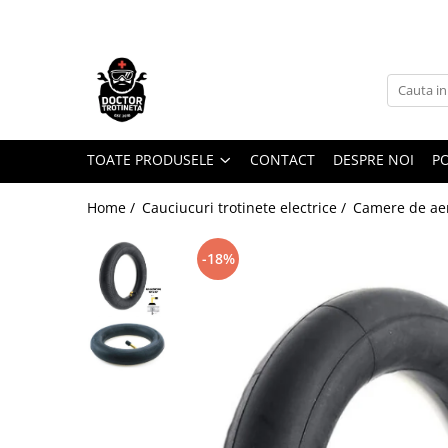
Toate Produsele
Acasa
Toate produsele
Piese de schimb
TOATE PRODUSELE
CONTACT
DESPRE NOI
PO
https://www.doctortrotineta.ro/electrica
Home /
Cauciucuri trotinete electrice /
Camere de ae
Acceleratie
Display
-18%
Controller
Motoare
Cabluri
BMS
Acumulatori
Kit complet
Contact cu cheie