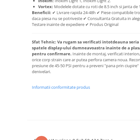
Inokim:
Inokim Light 1, Inokim Light 2.
Vortex:
Modelele dotate cu roti de 8.5 inch si janta d
Beneficii:
✔ Livrare rapida 24-48h ✔ Piese compatibile tro
daca piesa nu se potriveste ✔ Consultanta Gratuita in alege
Testare inainte de expediere ✔ Produs Original
Sfat Tehnic:
Va rugam sa verificati intotdeauna seria 
spatele display-ului dumneavoastra inainte de a plas
pentru confirmare.
Inainte de montaj, verificati interior
orice corp strain care ar putea perfora camera noua. Rec
presiune de 45-50 PSI pentru a preveni "pana prin ciupire" 
denivelari.
Informatii conformitate produs