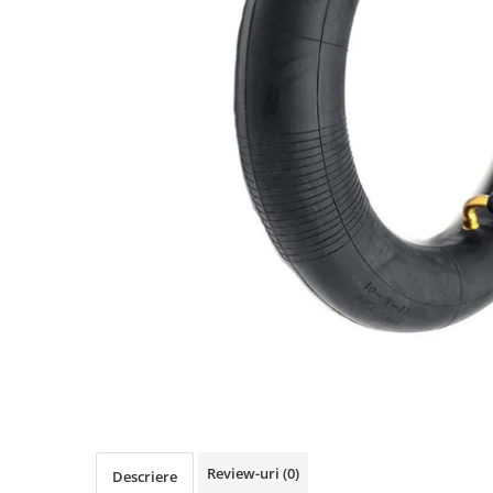
https://www.doctortrotineta.ro/frane
Discuri frana
Placute de frana
Manete de frana
Etrieri
https://www.doctortrotineta.ro/lumini
Stop trotineta
Faruri
https://www.doctortrotineta.ro/cadru
Aparatori (aripi)
Cricuri trotineta
Suruburi
Suspensie
Cauciucuri
https://www.doctortrotineta.ro/camere-
de-aer
Review-uri
(0)
https://www.doctortrotineta.ro/cauciucuri-
Descriere