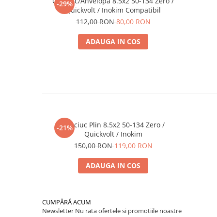
Cauciuc/Anvelopa 8.5x2 50-134 Zero /
-29%
Quickvolt / Inokim Compatibil
112,00 RON
80,00 RON
ADAUGA IN COS
Cauciuc Plin 8.5x2 50-134 Zero /
-21%
Quickvolt / Inokim
150,00 RON
119,00 RON
ADAUGA IN COS
CUMPĂRĂ ACUM
Newsletter
Nu rata ofertele si promotiile noastre