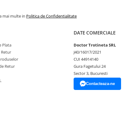
la mai multe in
Politica de Confidentialitate
DATE COMERCIALE
 Plata
Doctor Trotineta SRL
e Retur
J40/16017/2021
Produselor
CUI 44914140
de Retur
Gura Fagetului 24
Sector 3, Bucuresti
L
Contacteaza-ne