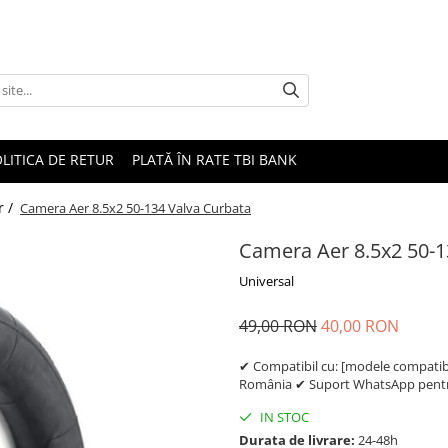
LITICA DE RETUR
PLATĂ ÎN RATE TBI BANK
r /
Camera Aer 8.5x2 50-134 Valva Curbata
Camera Aer 8.5x2 50-1
Universal
49,00 RON
40,00 RON
✔ Compatibil cu: [modele compatibil
România ✔ Suport WhatsApp pentru
IN STOC
Durata de livrare:
24-48h