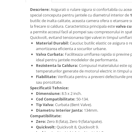
trotinete-electrice
Descriere:
Asigurati o rulare sigura si confortabila cu ace
https://www.doctortrotineta.ro/cauciucuri-
special conceputa pentru jantele cu diametrul interior de
cu-camera
butilic de inalta calitate, aceasta camera ofera o etansare s
cauciucuri-bicicleta
la frecare si caldura. Caracteristica principala este
valva cu
a permite accesul facil al pompei sau compresorului in spati
Camere bicicleta
Quickvolt, evitand tensionarea tijei valvei in timpul umflarii
Material Durabil:
Cauciuc butilic elastic ce asigura o r
Cauciuc tubeless cu GEL antipană
amortizarea eficienta a socurilor urbane.
Accesorii
Valva Curbata:
Faciliteaza umflarea rapida si previne p
ideal pentru jantele modelelor de performanta.
Trotinete electrice
Rezistenta la Caldura:
Compusul materialului este opt
Biciclete Electrice
temperaturilor generate de motorul electric in timpul uti
Fiabilitate:
Verificata pentru a preveni defectiunile pr
Anvelope moto
sau porozitate.
Camere moto
Specificatii Tehnice:
Anvelope ATV
Dimensiune:
8.5 x 2 inch.
Cod Compatibilitate:
50-134.
Cauciucuri bicicleta
Tip Valva:
Curbata (Bent Valve).
Anvelope și Camere Utilaje
Diametru Interior Janta:
134mm.
Compatibilitate:
https://www.doctortrotineta.ro/plata-
Zero:
Zero 8 (fata), Zero 9 (fata/spate).
tbi?
Quickvolt:
Quickvolt 8, Quickvolt 9.
forceOriginalForEdit=1&preview=00681