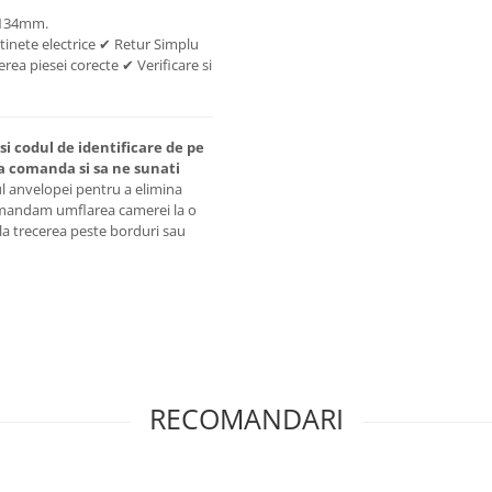
e 134mm.
tinete electrice ✔ Retur Simplu
rea piesei corecte ✔ Verificare si
si codul de identificare de pe
a comanda si sa ne sunati
ul anvelopei pentru a elimina
omandam umflarea camerei la o
la trecerea peste borduri sau
RECOMANDARI