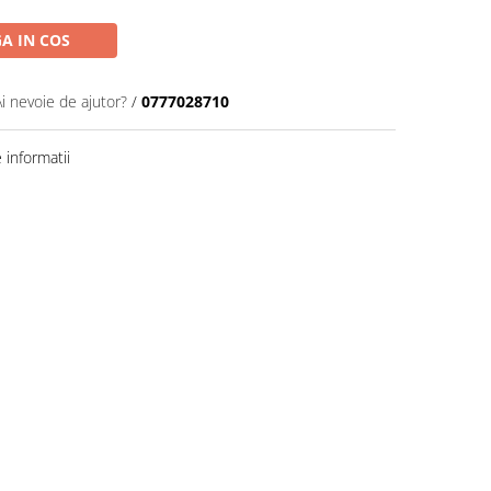
A IN COS
Ai nevoie de ajutor?
/
0777028710
informatii