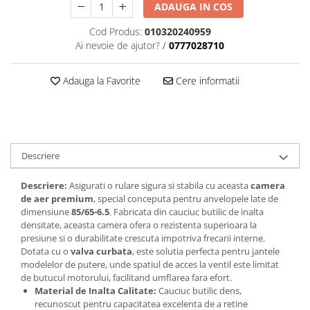
ADAUGA IN COS
Cod Produs:
010320240959
Ai nevoie de ajutor?
/
0777028710
Adauga la Favorite
Cere informatii
Descriere
Descriere:
Asigurati o rulare sigura si stabila cu aceasta
camera
de aer premium
, special conceputa pentru anvelopele late de
dimensiune
85/65-6.5
. Fabricata din cauciuc butilic de inalta
densitate, aceasta camera ofera o rezistenta superioara la
presiune si o durabilitate crescuta impotriva frecarii interne.
Dotata cu o
valva curbata
, este solutia perfecta pentru jantele
modelelor de putere, unde spatiul de acces la ventil este limitat
de butucul motorului, facilitand umflarea fara efort.
Material de Inalta Calitate:
Cauciuc butilic dens,
recunoscut pentru capacitatea excelenta de a retine