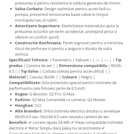
presiunea si pentru rezistenta la caldura generata de motor.
Valva Curbata:
Design optimizat pentru acces facil cu
pompa, prevenind tensionarea bazei valvei in timpul
montajului sau al rularii.
Amortizare Superioara:
Elasticitatea materialului ajuta la
preluarea socurilor pe teren accidentat, protejand janta si
oferind un confort sporit.
Constructie Ranforsata:
Pereti ingrosati pentru a minimiza
riscul de perforare si pentru a asigura o durata de viata
extinsa.
Specificatii Tehnice:
| Parametru | Valoare | | :--- | :--- | |
Tip
produs
| Camera de aer | |
Dimensiune compatibila
| 85/65 -
6.5 | |
Tip Valva
| Curbata (ideala pentru acces dificil) | |
Material
| Cauciuc Butilic | |
Culoare
| Negru |
Compatibilitate:
Este proiectata special pentru trotinete de
performanta care folosesc jante de 6.5 inch:
Kugoo:
G-Booster, G2 Pro, G-Max.
KuKirin:
G2 Max (variantele cu camera), G2 Master.
Honghao:
S12.
Alte branduri:
Orice trotineta electrica dotata cu anvelope
85/65-6.5 sau 10x3.00-6.5 care necesita camera de aer.
Beneficii:
✔ Livrare rapida 24-48h ✔ Piese compatibile trotinete
electrice ✔ Retur Simplu daca piesa nu se potriveste ✔
Consultanta Gratuita in alegerea piesei corecte ✔ Verificare si