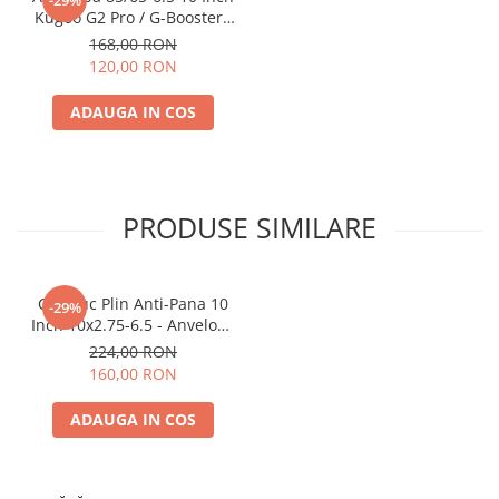
-29%
Kugoo G2 Pro / G-Booster /
S12
168,00 RON
120,00 RON
ADAUGA IN COS
PRODUSE SIMILARE
Cauciuc Plin Anti-Pana 10
-29%
Inch 10x2.75-6.5 - Anvelopa
Off-Road Trotineta Electrica
224,00 RON
160,00 RON
ADAUGA IN COS