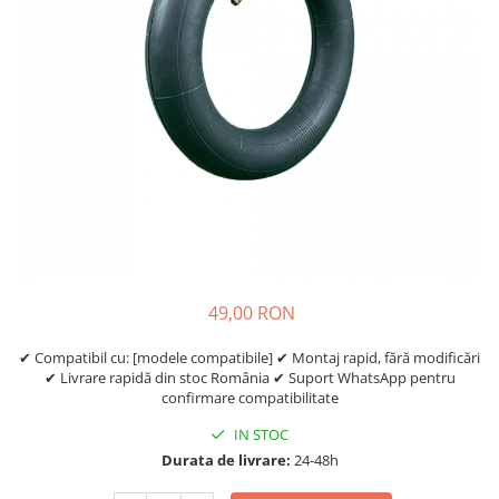
Etrieri
https://www.doctortrotineta.ro/lumini
Stop trotineta
Faruri
https://www.doctortrotineta.ro/cadru
Aparatori (aripi)
Cricuri trotineta
Suruburi
Suspensie
49,00 RON
✔ Compatibil cu: [modele compatibile] ✔ Montaj rapid, fără modificări
✔ Livrare rapidă din stoc România ✔ Suport WhatsApp pentru
confirmare compatibilitate
IN STOC
Durata de livrare:
24-48h