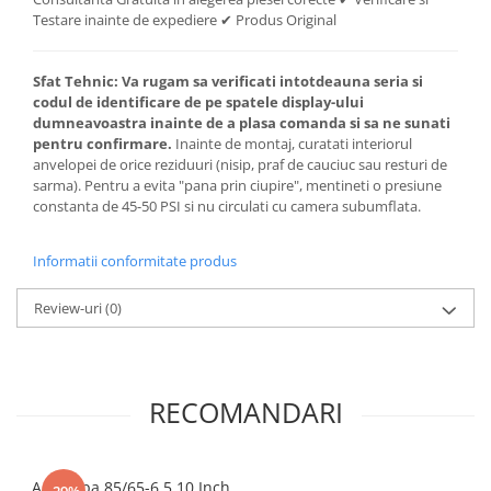
Testare inainte de expediere ✔ Produs Original
Sfat Tehnic:
Va rugam sa verificati intotdeauna seria si
codul de identificare de pe spatele display-ului
dumneavoastra inainte de a plasa comanda si sa ne sunati
pentru confirmare.
Inainte de montaj, curatati interiorul
anvelopei de orice reziduuri (nisip, praf de cauciuc sau resturi de
sarma). Pentru a evita "pana prin ciupire", mentineti o presiune
constanta de 45-50 PSI si nu circulati cu camera subumflata.
Informatii conformitate produs
Review-uri
(0)
RECOMANDARI
Anvelopa 85/65-6.5 10 Inch