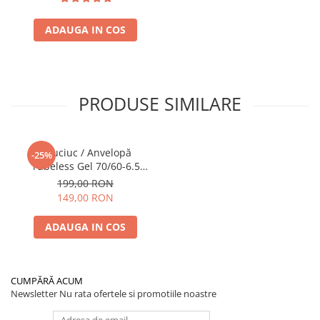
ADAUGA IN COS
PRODUSE SIMILARE
Cauciuc / Anvelopă
-25%
Tubeless Gel 70/60-6.5
Hitway 10x2.7-6.5
199,00 RON
149,00 RON
ADAUGA IN COS
CUMPĂRĂ ACUM
Newsletter
Nu rata ofertele si promotiile noastre