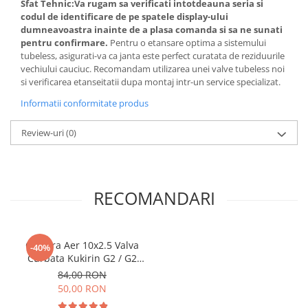
Sfat Tehnic:
Va rugam sa verificati intotdeauna seria si
codul de identificare de pe spatele display-ului
dumneavoastra inainte de a plasa comanda si sa ne sunati
pentru confirmare.
Pentru o etansare optima a sistemului
tubeless, asigurati-va ca janta este perfect curatata de reziduurile
vechiului cauciuc. Recomandam utilizarea unei valve tubeless noi
si verificarea etanseitatii dupa montaj intr-un service specializat.
Informatii conformitate produs
Review-uri
(0)
RECOMANDARI
Camera Aer 10x2.5 Valva
-40%
Curbata Kukirin G2 / G2
Max / G2 Master
84,00 RON
50,00 RON