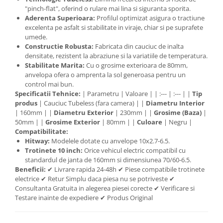
"pinch-flat", oferind o rulare mai lina si siguranta sporita.
Aderenta Superioara:
Profilul optimizat asigura o tractiune
excelenta pe asfalt si stabilitate in viraje, chiar si pe suprafete
umede.
Constructie Robusta:
Fabricata din cauciuc de inalta
densitate, rezistent la abraziune si la variatiile de temperatura.
Stabilitate Marita:
Cu o grosime exterioara de 80mm,
anvelopa ofera o amprenta la sol generoasa pentru un
control mai bun.
Specificatii Tehnice:
| Parametru | Valoare | | :--- | :--- | |
Tip
produs
| Cauciuc Tubeless (fara camera) | |
Diametru Interior
| 160mm | |
Diametru Exterior
| 230mm | |
Grosime (Baza)
|
50mm | |
Grosime Exterior
| 80mm | |
Culoare
| Negru |
Compatibilitate:
Hitway:
Modelele dotate cu anvelope 10x2.7-6.5.
Trotinete 10 inch:
Orice vehicul electric compatibil cu
standardul de janta de 160mm si dimensiunea 70/60-6.5.
Beneficii:
✔ Livrare rapida 24-48h ✔ Piese compatibile trotinete
electrice ✔ Retur Simplu daca piesa nu se potriveste ✔
Consultanta Gratuita in alegerea piesei corecte ✔ Verificare si
Testare inainte de expediere ✔ Produs Original