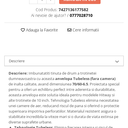
Cod Produs:
7427136177582
Ai nevoie de ajutor?
/
0777028710
Adauga la Favorite
Cere informatii
Descriere
Descriere:
Imbunatatiti tinuta de drum a trotinetei
dumneavoastra cu aceasta
anvelopa Tubeless (fara camera)
de inalta calitate, avand dimensiunea
70/60-6.5
. Proiectata special
pentru a oferi un echilibru perfect intre aderenta si durabilitate,
aceasta anvelopa este solutia ideala pentru modelele Hitway si
alte trotinete de 10 inch. Tehnologia Tubeless elimina necesitatea
unei camere de aer, reducand riscul de pana si oferind o protectie
superioara impotriva perforatiilor. Materialul rezistent asigura o
stabilitate incredibila la viteze mari si o durata de viata extinsa pe
diverse suprafete urbane.
Tehnologie Tubeless:
Elimina frecarea interna si riscul de