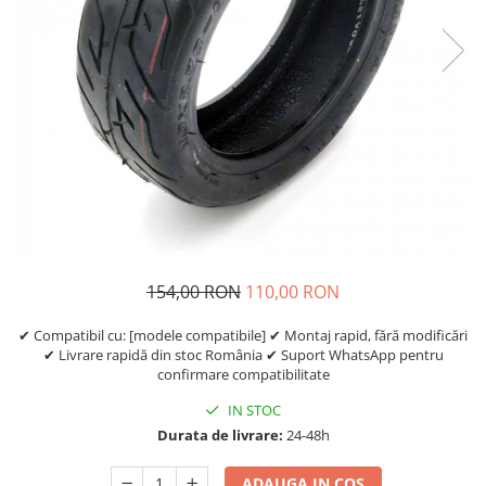
Etrieri
https://www.doctortrotineta.ro/lumini
Stop trotineta
Faruri
https://www.doctortrotineta.ro/cadru
Aparatori (aripi)
Cricuri trotineta
Suruburi
Suspensie
154,00 RON
110,00 RON
✔ Compatibil cu: [modele compatibile] ✔ Montaj rapid, fără modificări
✔ Livrare rapidă din stoc România ✔ Suport WhatsApp pentru
confirmare compatibilitate
IN STOC
Durata de livrare:
24-48h
ADAUGA IN COS