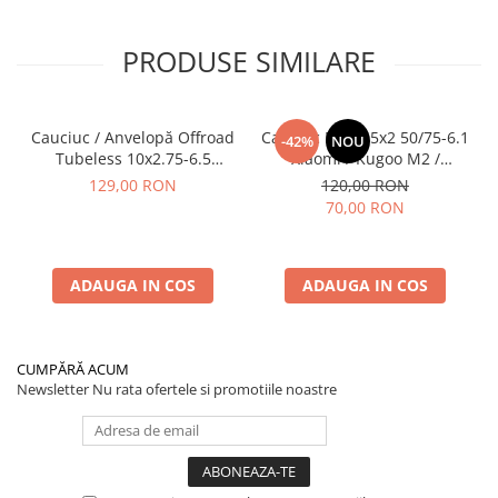
PRODUSE SIMILARE
Cauciuc / Anvelopă Offroad
Cauciuc Plin 8.5x2 50/75-6.1
-42%
NOU
Tubeless 10x2.75-6.5
Xiaomi / Kugoo M2 /
KuKirin G2/G2 Master 2025
Ducati/Evergreen/Motus/
129,00 RON
120,00 RON
70,00 RON
ADAUGA IN COS
ADAUGA IN COS
CUMPĂRĂ ACUM
Newsletter
Nu rata ofertele si promotiile noastre