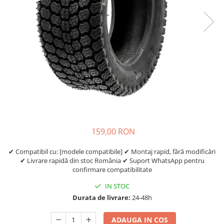
https://www.doctortrotineta.ro/frane
Discuri frana
Placute de frana
Manete de frana
Etrieri
https://www.doctortrotineta.ro/lumini
Stop trotineta
Faruri
https://www.doctortrotineta.ro/cadru
Aparatori (aripi)
159,00 RON
Cricuri trotineta
Suruburi
✔ Compatibil cu: [modele compatibile] ✔ Montaj rapid, fără modificări
✔ Livrare rapidă din stoc România ✔ Suport WhatsApp pentru
Suspensie
confirmare compatibilitate
Cauciucuri
IN STOC
https://www.doctortrotineta.ro/camere-
Durata de livrare:
24-48h
de-aer
https://www.doctortrotineta.ro/cauciucuri-
ADAUGA IN COS