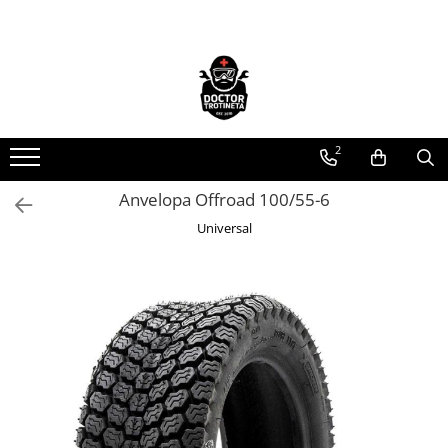
Toate Produsele
Acasa
Toate produsele
2
Piese de schimb
https://www.doctortrotineta.ro/electrica
Anvelopa Offroad 100/55-6
Acceleratie
Universal
Display
Controller
Motoare
Cabluri
BMS
Acumulatori
Kit complet
Contact cu cheie