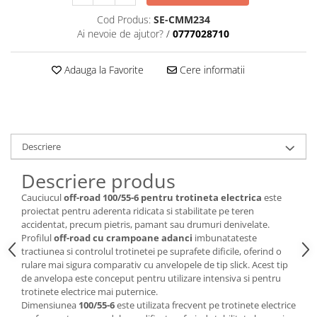
trotinete-electrice
Cod Produs:
SE-CMM234
https://www.doctortrotineta.ro/cauciucuri-
Ai nevoie de ajutor?
/
0777028710
cu-camera
cauciucuri-bicicleta
Adauga la Favorite
Cere informatii
Camere bicicleta
Cauciuc tubeless cu GEL antipană
Accesorii
Trotinete electrice
Descriere
Biciclete Electrice
Descriere produs
Anvelope moto
Cauciucul
off-road 100/55-6 pentru trotineta electrica
este
Camere moto
proiectat pentru aderenta ridicata si stabilitate pe teren
Anvelope ATV
accidentat, precum pietris, pamant sau drumuri denivelate.
Profilul
off-road cu crampoane adanci
imbunatateste
Cauciucuri bicicleta
tractiunea si controlul trotinetei pe suprafete dificile, oferind o
Anvelope și Camere Utilaje
rulare mai sigura comparativ cu anvelopele de tip slick. Acest tip
de anvelopa este conceput pentru utilizare intensiva si pentru
https://www.doctortrotineta.ro/plata-
trotinete electrice mai puternice.
tbi?
Dimensiunea
100/55-6
este utilizata frecvent pe trotinete electrice
forceOriginalForEdit=1&preview=00681