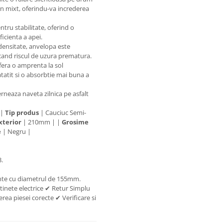
en mixt, oferindu-va increderea
ntru stabilitate, oferind o
icienta a apei.
densitate, anvelopa este
ducand riscul de uzura prematura.
era o amprenta la sol
tatit si o absorbtie mai buna a
erneaza naveta zilnica pe asfalt
 |
Tip produs
| Cauciuc Semi-
xterior
| 210mm | |
Grosime
e
| Negru |
.
jante cu diametrul de 155mm.
tinete electrice ✔ Retur Simplu
rea piesei corecte ✔ Verificare si