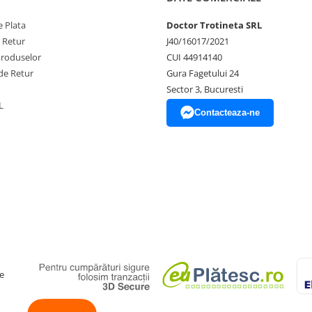
 Plata
Doctor Trotineta SRL
e Retur
J40/16017/2021
Produselor
CUI 44914140
de Retur
Gura Fagetului 24
Sector 3, Bucuresti
L
Contacteaza-ne
e