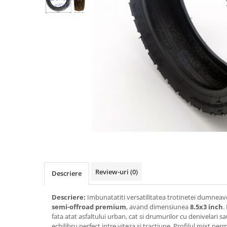
https://www.doctortrotineta.ro/frane
Discuri frana
Placute de frana
Manete de frana
Etrieri
https://www.doctortrotineta.ro/lumini
Stop trotineta
Faruri
https://www.doctortrotineta.ro/cadru
Aparatori (aripi)
Cricuri trotineta
Suruburi
Suspensie
Review-uri
(0)
Descriere
Cauciucuri
https://www.doctortrotineta.ro/camere-
Descriere:
Imbunatatiti versatilitatea trotinetei dumnea
de-aer
semi-offroad premium
, avand dimensiunea
8.5x3 inch
.
fata atat asfaltului urban, cat si drumurilor cu denivelari s
https://www.doctortrotineta.ro/cauciucuri-
echilibru perfect intre viteza si tractiune. Profilul mixt pe