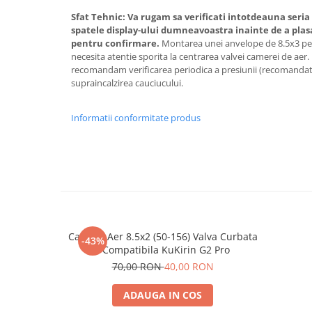
Sfat Tehnic:
Va rugam sa verificati intotdeauna seria 
spatele display-ului dumneavoastra inainte de a plas
pentru confirmare.
Montarea unei anvelope de 8.5x3 pe 
necesita atentie sporita la centrarea valvei camerei de aer
recomandam verificarea periodica a presiunii (recomandat 
supraincalzirea cauciucului.
Informatii conformitate produs
Camera Aer 8.5x2 (50-156) Valva Curbata
-43%
- Compatibila KuKirin G2 Pro
70,00 RON
40,00 RON
ADAUGA IN COS