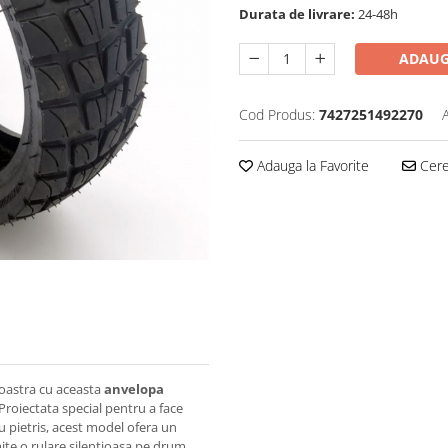
Durata de livrare:
24-48h
ADAUG
Cod Produs:
7427251492270
Adauga la Favorite
Cere 
voastra cu aceasta
anvelopa
 Proiectata special pentru a face
au pietris, acest model ofera un
rmite o rulare silentioasa pe drum