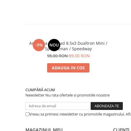
Anvelopa Cityroad 8.5x3 Dualtron Mini /
-9%
NOU
Speedxman / Speedway
98,00 RON
89,00 RON
ADAUGA IN COS
CUMPĂRĂ ACUM
Newsletter
Nu rata ofertele si promotiile noastre
Vreau sa primesc newsletter cu promotiile magazinului. Af
MAGAZINUL MEU
CLIENTI