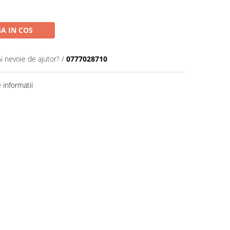
A IN COS
Ai nevoie de ajutor?
/
0777028710
informatii