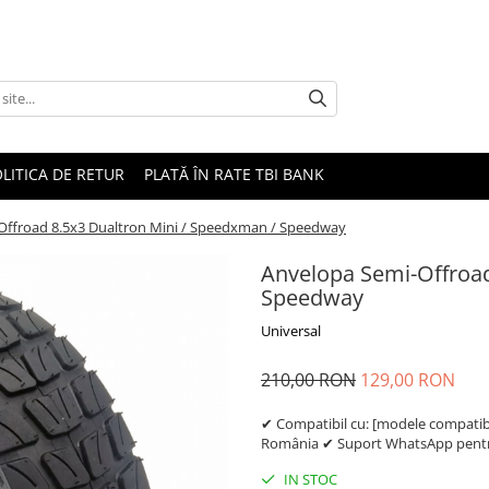
LITICA DE RETUR
PLATĂ ÎN RATE TBI BANK
Offroad 8.5x3 Dualtron Mini / Speedxman / Speedway
Anvelopa Semi-Offroad
Speedway
Universal
210,00 RON
129,00 RON
✔ Compatibil cu: [modele compatibil
România ✔ Suport WhatsApp pentru
IN STOC