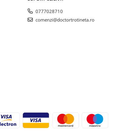
0777028710
comenzi@doctortrotineta.ro