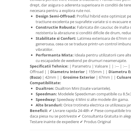
trotinete-electrice
drept, dar asigura o aderenta superioara in conditii de ter
https://www.doctortrotineta.ro/cauciucuri-
necesara pentru a explora rute noi.
cu-camera
Design Semi-Offroad:
Profilul hibrid este optimizat pe
tractiune excelenta pe suprafete variate si o evacuare ef
cauciucuri-bicicleta
Constructie Robusta:
Fabricata din cauciuc de inalta 
rezistenta la abraziune si conditii dificile de drum, re
Camere bicicleta
Stabilitate si Confort:
Latimea exterioara de 67mm of
Cauciuc tubeless cu GEL antipană
generoasa, ceea ce se traduce printr-un control imbuna
vibratiilor.
Accesorii
Performanta Mixta:
Ideala pentru utilizatorii care alt
Trotinete electrice
cu escapadele de weekend pe drumuri neamenajate.
Specificatii Tehnice:
| Parametru | Valoare | | :--- | :--- |
Biciclete Electrice
Offroad | |
Diametru Interior
| 155mm | |
Diametru E
Anvelope moto
(Baza)
| 42mm | |
Grosime Exterior
| 67mm | |
Culoar
Compatibilitate:
Camere moto
Dualtron:
Dualtron Mini (toate variantele).
Anvelope ATV
Speedman:
Modelele Speedxman compatibile cu 8.5x3
Speedway:
Speedway 4 Mini si alte modele din gama.
Cauciucuri bicicleta
Alte branduri:
Orice trotineta electrica ce utilizeaza 
Anvelope și Camere Utilaje
Beneficii:
✔ Livrare rapida 24-48h ✔ Piese compatibile tro
daca piesa nu se potriveste ✔ Consultanta Gratuita in alege
https://www.doctortrotineta.ro/plata-
Testare inainte de expediere ✔ Produs Original
tbi?
forceOriginalForEdit=1&preview=00681