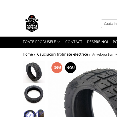
Toate Produsele
Acasa
Toate produsele
Piese de schimb
TOATE PRODUSELE
CONTACT
DESPRE NOI
PO
https://www.doctortrotineta.ro/electrica
Home /
Cauciucuri trotinete electrice /
Anvelopa Semi-
Acceleratie
Display
-39%
NOU
Controller
Motoare
Cabluri
BMS
Acumulatori
Kit complet
Contact cu cheie