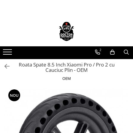
Toate Produsele
Acasa
Toate produsele
Piese de schimb
2
https://www.doctortrotineta.ro/electrica
Roata Spate 8.5 Inch Xiaomi Pro / Pro 2 cu
Acceleratie
Cauciuc Plin - OEM
Display
OEM
Controller
Motoare
Cabluri
NOU
BMS
Acumulatori
Kit complet
Contact cu cheie