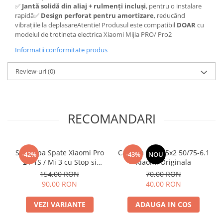
✅
Jantă solidă din aliaj + rulmenți incluși
, pentru o instalare
rapidă✅
Design perforat pentru amortizare
, reducând
vibrațiile la deplasareAtentie! Produsul este compatibil
DOAR
cu
modelul de trotineta electrica Xiaomi Mijia PRO/ Pro2
Informatii conformitate produs
Review-uri
(0)
RECOMANDARI
Set Aripa Spate Xiaomi Pro
Camera Aer 8.5x2 50/75-6.1
-42%
-43%
NOU
2 / 1S / Mi 3 cu Stop si
Xiaomi Originala
Suport
154,00 RON
70,00 RON
90,00 RON
40,00 RON
VEZI VARIANTE
ADAUGA IN COS