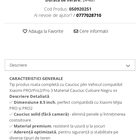
trotinete-electrice
Cod Produs:
050920251
https://www.doctortrotineta.ro/cauciucuri-
Ai nevoie de ajutor?
/
0777028710
cu-camera
cauciucuri-bicicleta
Adauga la Favorite
Cere informatii
Camere bicicleta
Cauciuc tubeless cu GEL antipană
Accesorii
Trotinete electrice
Descriere
Biciclete Electrice
CARACTERISTICI GENERALE
Anvelope moto
Tip produs roata completă cu Cauciuc plin Vehicul compatibil
Xiaomi PRO/Pro2/Pro 3 Material Cauciuc Culoare Negru 📜
Camere moto
Descriere Detaliată
Anvelope ATV
✅
Dimensiune 8.5 inch
, perfect compatibilă cu Xiaomi Mijia
Cauciucuri bicicleta
PRO și PRO2
✅
Cauciuc solid (fără cameră)
- elimină penele și întreținerea
Anvelope și Camere Utilaje
costisitoare
https://www.doctortrotineta.ro/plata-
✅
Material premium
, rezistent la uzură și la șocuri
tbi?
✅
Aderență optimizată
, pentru siguranță și stabilitate pe
forceOriginalForEdit=1&preview=00681
diverse tipuri de teren