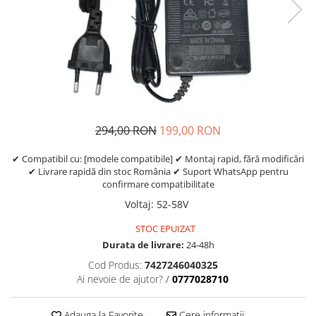
https://www.doctortrotineta.ro/frane
Discuri frana
Placute de frana
Manete de frana
Etrieri
https://www.doctortrotineta.ro/lumini
Stop trotineta
294,00 RON
199,00 RON
Faruri
https://www.doctortrotineta.ro/cadru
✔ Compatibil cu: [modele compatibile] ✔ Montaj rapid, fără modificări
✔ Livrare rapidă din stoc România ✔ Suport WhatsApp pentru
Aparatori (aripi)
confirmare compatibilitate
Cricuri trotineta
Voltaj
:
52-58V
Suruburi
STOC EPUIZAT
Suspensie
Durata de livrare:
24-48h
Cauciucuri
Cod Produs:
7427246040325
https://www.doctortrotineta.ro/camere-
Ai nevoie de ajutor?
/
0777028710
de-aer
https://www.doctortrotineta.ro/cauciucuri-
Adauga la Favorite
Cere informatii