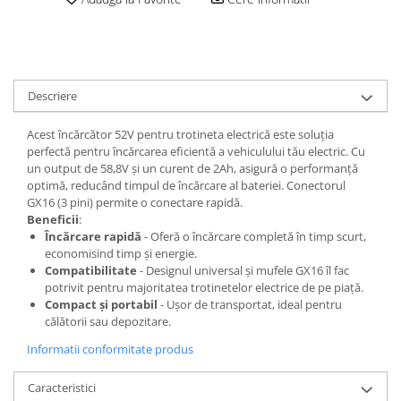
trotinete-electrice
https://www.doctortrotineta.ro/cauciucuri-
cu-camera
cauciucuri-bicicleta
Descriere
Camere bicicleta
Cauciuc tubeless cu GEL antipană
Acest încărcător 52V pentru trotineta electrică este soluția
perfectă pentru încărcarea eficientă a vehiculului tău electric. Cu
Accesorii
un output de 58,8V și un curent de 2Ah, asigură o performanță
Trotinete electrice
optimă, reducând timpul de încărcare al bateriei. Conectorul
GX16 (3 pini) permite o conectare rapidă.
Biciclete Electrice
Beneficii
:
Anvelope moto
Încărcare rapidă
- Oferă o încărcare completă în timp scurt,
economisind timp și energie.
Camere moto
Compatibilitate
- Designul universal și mufele GX16 îl fac
Anvelope ATV
potrivit pentru majoritatea trotinetelor electrice de pe piață.
Compact și portabil
- Ușor de transportat, ideal pentru
Cauciucuri bicicleta
călătorii sau depozitare.
Anvelope și Camere Utilaje
Informatii conformitate produs
https://www.doctortrotineta.ro/plata-
tbi?
Caracteristici
forceOriginalForEdit=1&preview=00681