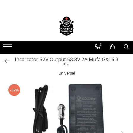
Toate Produsele
Acasa
Toate produsele
2
Piese de schimb
https://www.doctortrotineta.ro/electrica
Incarcator 52V Output 58.8V 2A Mufa GX16 3
Pini
Acceleratie
Display
Universal
Controller
Motoare
-32%
Cabluri
BMS
Acumulatori
Kit complet
Contact cu cheie