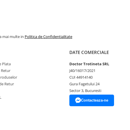
la mai multe in
Politica de Confidentialitate
DATE COMERCIALE
 Plata
Doctor Trotineta SRL
e Retur
J40/16017/2021
Produselor
CUI 44914140
de Retur
Gura Fagetului 24
Sector 3, Bucuresti
L
Contacteaza-ne