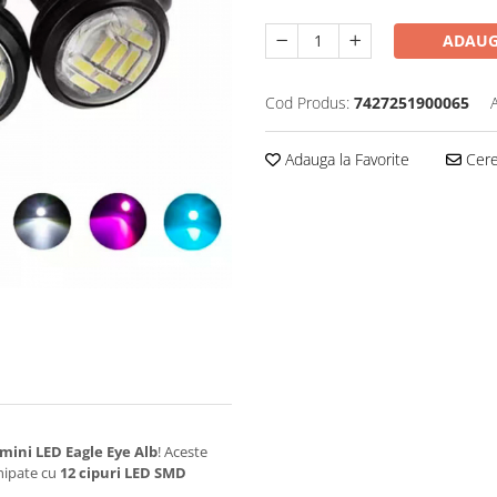
ADAUG
Cod Produs:
7427251900065
Adauga la Favorite
Cere 
umini LED Eagle Eye Alb
! Aceste
chipate cu
12 cipuri LED SMD