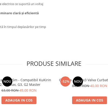
 electrice ce suportă un voltaj
uminare clară și eficientă
tă în timpul deplasărilor pe timp
PRODUSE SIMILARE
rana 1.95m - Compatibil KuKirin
Camera Aer 10x3 Valva Curbat
NOU
-52%
NOU
2, G2 Max, G3, G2 Master
84,00 RON
40,00 RON
63,00 RON
49,00 RON
ADAUGA IN COS
ADAUGA IN COS