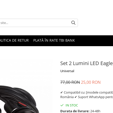
LITICA DE RETUR
PLATĂ ÎN RATE TBI BANK
Set 2 Lumini LED Eagle
Universal
77,00 RON
25,00 RON
✔ Compatibil cu: [modele compatibil
România ✔ Suport WhatsApp pentru
IN STOC
Durata de livrare:
24-48h