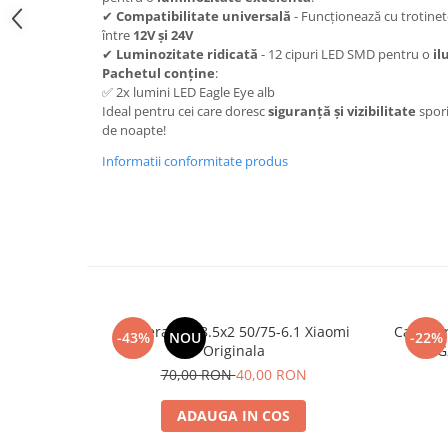
trotinete-electrice
✔
Compatibilitate universală
- Funcționează cu trotinete
https://www.doctortrotineta.ro/cauciucuri-
între
12V și 24V
✔
Luminozitate ridicată
- 12 cipuri LED SMD pentru o
il
cu-camera
Pachetul conține
:
cauciucuri-bicicleta
✅ 2x lumini LED Eagle Eye alb
Ideal pentru cei care doresc
siguranță și vizibilitate
spori
Camere bicicleta
de noapte!
Cauciuc tubeless cu GEL antipană
Informatii conformitate produs
Accesorii
Trotinete electrice
Biciclete Electrice
Anvelope moto
Camere moto
Anvelope ATV
Camera Aer 8.5x2 50/75-6.1 Xiaomi
Cablu F
-43%
NOU
-22%
Cauciucuri bicicleta
Originala
G
Anvelope și Camere Utilaje
70,00 RON
40,00 RON
https://www.doctortrotineta.ro/plata-
ADAUGA IN COS
tbi?
forceOriginalForEdit=1&preview=00681