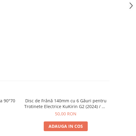
a 90°70
Disc de Frână 140mm cu 6 Găuri pentru
Kit Directi
-60%
Trotinete Electrice KuKirin G2 (2024) / G2
/ 
Pro / G2 Max / G2 Master / G4 (2024)
50,00 RON
6
ADAUGA IN COS