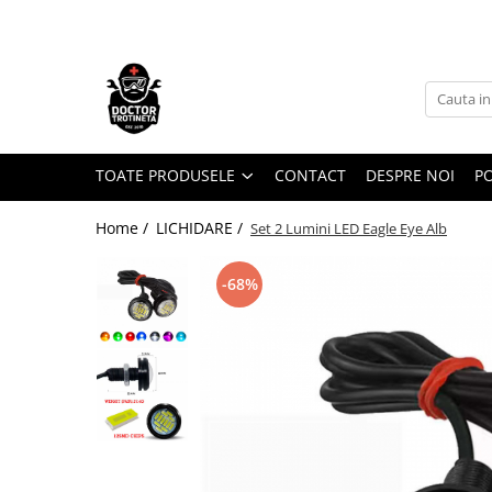
Toate Produsele
Acasa
Toate produsele
Piese de schimb
TOATE PRODUSELE
CONTACT
DESPRE NOI
PO
https://www.doctortrotineta.ro/electrica
Home /
LICHIDARE /
Set 2 Lumini LED Eagle Eye Alb
Acceleratie
Display
-68%
Controller
Motoare
Cabluri
BMS
Acumulatori
Kit complet
Contact cu cheie