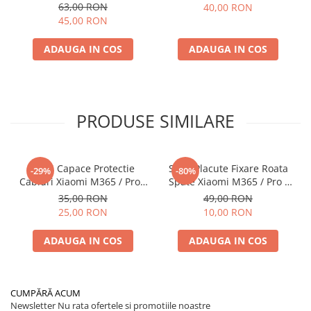
63,00 RON
40,00 RON
45,00 RON
ADAUGA IN COS
ADAUGA IN COS
PRODUSE SIMILARE
Set 4 Capace Protectie
Set 2 Placute Fixare Roata
-29%
-80%
Cabluri Xiaomi M365 / Pro /
Spate Xiaomi M365 / Pro /
1S / Pro 2 / Mi 3 Rosu
1S / Pro 2 Compatibil
35,00 RON
49,00 RON
25,00 RON
10,00 RON
ADAUGA IN COS
ADAUGA IN COS
CUMPĂRĂ ACUM
Newsletter
Nu rata ofertele si promotiile noastre