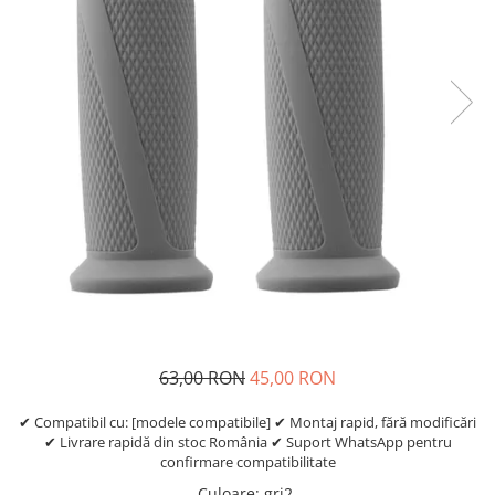
Etrieri
https://www.doctortrotineta.ro/lumini
Stop trotineta
Faruri
https://www.doctortrotineta.ro/cadru
Aparatori (aripi)
Cricuri trotineta
Suruburi
Suspensie
63,00 RON
45,00 RON
✔ Compatibil cu: [modele compatibile] ✔ Montaj rapid, fără modificări
✔ Livrare rapidă din stoc România ✔ Suport WhatsApp pentru
confirmare compatibilitate
Culoare
:
gri2