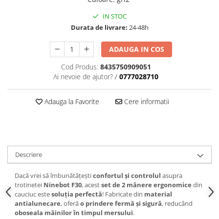
IN STOC
Durata de livrare:
24-48h
ADAUGA IN COS
Cod Produs:
8435750909051
Ai nevoie de ajutor?
/
0777028710
Adauga la Favorite
Cere informatii
Descriere
Dacă vrei să îmbunătățești
confortul și controlul
asupra
trotinetei
Ninebot F30
, acest
set de 2 mânere ergonomice
din
cauciuc este
soluția perfectă
! Fabricate din
material
antialunecare
, oferă
o prindere fermă și sigură
, reducând
oboseala mâinilor în timpul mersului
.