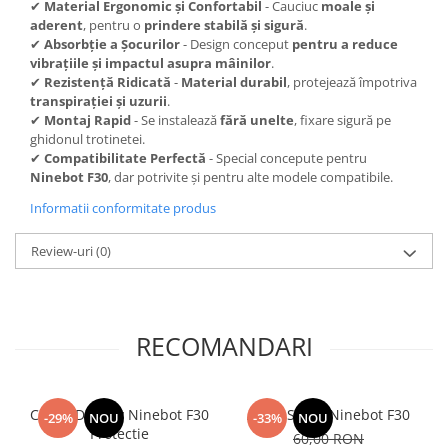
✔
Material Ergonomic și Confortabil
- Cauciuc
moale și
aderent
, pentru o
prindere stabilă și sigură
.
✔
Absorbție a Șocurilor
- Design conceput
pentru a reduce
vibrațiile și impactul asupra mâinilor
.
✔
Rezistență Ridicată
-
Material durabil
, protejează împotriva
transpirației și uzurii
.
✔
Montaj Rapid
- Se instalează
fără unelte
, fixare sigură pe
ghidonul trotinetei.
✔
Compatibilitate Perfectă
- Special concepute pentru
Ninebot F30
, dar potrivite și pentru alte modele compatibile.
Informatii conformitate produs
Review-uri
(0)
RECOMANDARI
Capac Display Ninebot F30
Aripa Spate Ninebot F30
-29%
NOU
-33%
NOU
Protectie
60,00 RON