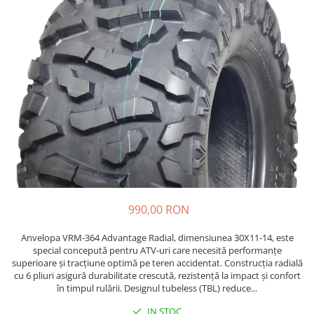
https://www.doctortrotineta.ro/frane
Discuri frana
Placute de frana
Manete de frana
Etrieri
https://www.doctortrotineta.ro/lumini
Stop trotineta
Faruri
https://www.doctortrotineta.ro/cadru
Aparatori (aripi)
Cricuri trotineta
990,00 RON
Suruburi
Suspensie
Anvelopa VRM-364 Advantage Radial, dimensiunea 30X11-14, este
Cauciucuri
special concepută pentru ATV-uri care necesită performanțe
superioare și tracțiune optimă pe teren accidentat. Construcția radială
https://www.doctortrotineta.ro/camere-
cu 6 pliuri asigură durabilitate crescută, rezistență la impact și confort
de-aer
în timpul rulării. Designul tubeless (TBL) reduce...
https://www.doctortrotineta.ro/cauciucuri-
IN STOC