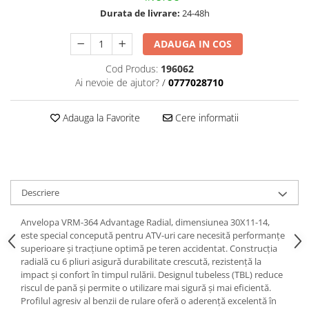
trotinete-electrice
Durata de livrare:
24-48h
https://www.doctortrotineta.ro/cauciucuri-
cu-camera
ADAUGA IN COS
cauciucuri-bicicleta
Cod Produs:
196062
Camere bicicleta
Ai nevoie de ajutor?
/
0777028710
Cauciuc tubeless cu GEL antipană
Adauga la Favorite
Cere informatii
Accesorii
Trotinete electrice
Biciclete Electrice
Anvelope moto
Descriere
Camere moto
Anvelope ATV
Anvelopa VRM-364 Advantage Radial, dimensiunea 30X11-14,
Cauciucuri bicicleta
este special concepută pentru ATV-uri care necesită performanțe
superioare și tracțiune optimă pe teren accidentat. Construcția
Anvelope și Camere Utilaje
radială cu 6 pliuri asigură durabilitate crescută, rezistență la
impact și confort în timpul rulării. Designul tubeless (TBL) reduce
https://www.doctortrotineta.ro/plata-
riscul de pană și permite o utilizare mai sigură și mai eficientă.
tbi?
Profilul agresiv al benzii de rulare oferă o aderență excelentă în
forceOriginalForEdit=1&preview=00681