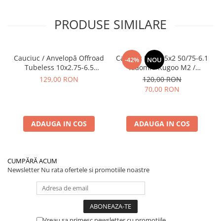
PRODUSE SIMILARE
Cauciuc / Anvelopă Offroad
Cauciuc Plin 8.5x2 50/75-6.1
-42%
NOU
Tubeless 10x2.75-6.5
Xiaomi / Kugoo M2 /
KuKirin G2/G2 Master 2025
Ducati/Evergreen/Motus/
129,00 RON
120,00 RON
70,00 RON
ADAUGA IN COS
ADAUGA IN COS
CUMPĂRĂ ACUM
Newsletter
Nu rata ofertele si promotiile noastre
Vreau sa primesc newsletter cu promotiile