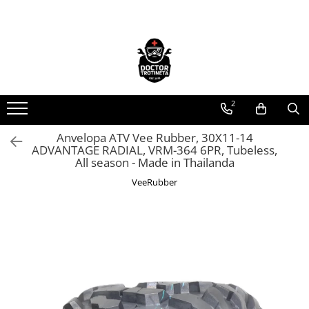
Toate Produsele
Acasa
Toate produsele
2
Piese de schimb
https://www.doctortrotineta.ro/electrica
Anvelopa ATV Vee Rubber, 30X11-14
ADVANTAGE RADIAL, VRM-364 6PR, Tubeless,
Acceleratie
All season - Made in Thailanda
Display
VeeRubber
Controller
Motoare
Cabluri
BMS
Acumulatori
Kit complet
Contact cu cheie