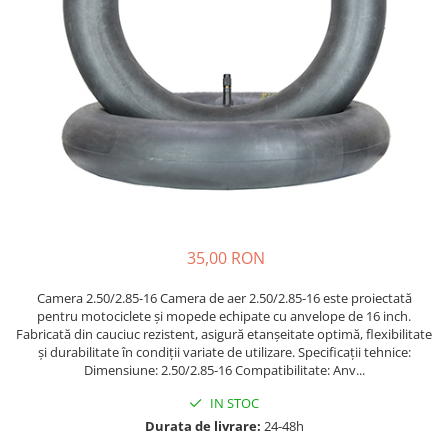
Etrieri
https://www.doctortrotineta.ro/lumini
Stop trotineta
Faruri
https://www.doctortrotineta.ro/cadru
Aparatori (aripi)
Cricuri trotineta
Suruburi
Suspensie
35,00 RON
Camera 2.50/2.85-16 Camera de aer 2.50/2.85-16 este proiectată
pentru motociclete și mopede echipate cu anvelope de 16 inch.
Fabricată din cauciuc rezistent, asigură etanșeitate optimă, flexibilitate
și durabilitate în condiții variate de utilizare. Specificații tehnice:
Dimensiune: 2.50/2.85-16 Compatibilitate: Anv...
IN STOC
Durata de livrare:
24-48h