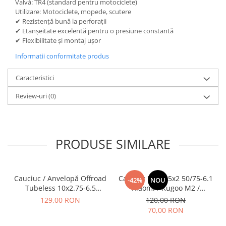
Valvă: TR4 (standard pentru motociclete)
Utilizare: Motociclete, mopede, scutere
✔ Rezistență bună la perforații
✔ Etanșeitate excelentă pentru o presiune constantă
✔ Flexibilitate și montaj ușor
Informatii conformitate produs
Caracteristici
Review-uri
(0)
PRODUSE SIMILARE
Cauciuc / Anvelopă Offroad
Cauciuc Plin 8.5x2 50/75-6.1
-42%
NOU
Tubeless 10x2.75-6.5
Xiaomi / Kugoo M2 /
KuKirin G2/G2 Master 2025
Ducati/Evergreen/Motus/
129,00 RON
120,00 RON
70,00 RON