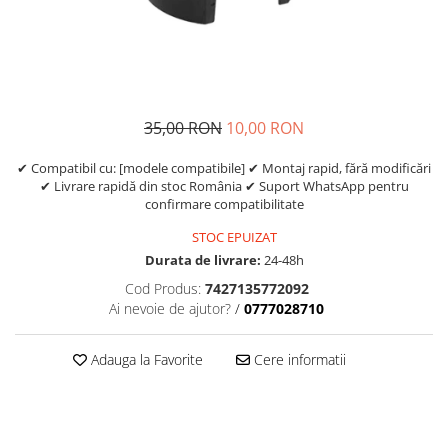
Etrieri
https://www.doctortrotineta.ro/lumini
Stop trotineta
Faruri
35,00 RON
10,00 RON
https://www.doctortrotineta.ro/cadru
Aparatori (aripi)
✔ Compatibil cu: [modele compatibile] ✔ Montaj rapid, fără modificări
✔ Livrare rapidă din stoc România ✔ Suport WhatsApp pentru
Cricuri trotineta
confirmare compatibilitate
Suruburi
STOC EPUIZAT
Suspensie
Durata de livrare:
24-48h
Cod Produs:
7427135772092
Ai nevoie de ajutor?
/
0777028710
Adauga la Favorite
Cere informatii