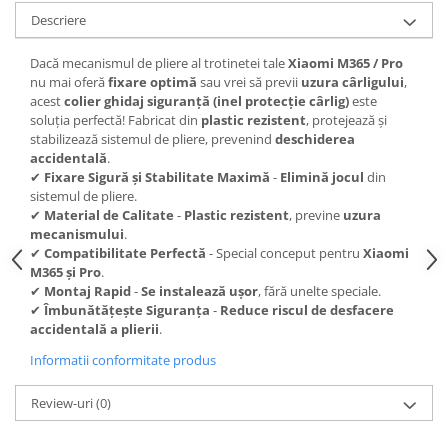
Descriere
Dacă mecanismul de pliere al trotinetei tale
Xiaomi M365 / Pro
nu mai oferă
fixare optimă
sau vrei să previi
uzura cârligului
,
acest
colier ghidaj siguranță (inel protecție cârlig)
este
soluția perfectă! Fabricat din
plastic rezistent
, protejează și
stabilizează sistemul de pliere, prevenind
deschiderea
accidentală
.
✔
Fixare Sigură și Stabilitate Maximă
-
Elimină jocul
din
sistemul de pliere.
✔
Material de Calitate
-
Plastic rezistent
, previne
uzura
mecanismului
.
✔
Compatibilitate Perfectă
- Special conceput pentru
Xiaomi
M365 și Pro
.
✔
Montaj Rapid
-
Se instalează ușor
, fără unelte speciale.
✔
Îmbunătățește Siguranța
-
Reduce riscul de desfacere
accidentală a plierii
.
Informatii conformitate produs
Review-uri
(0)