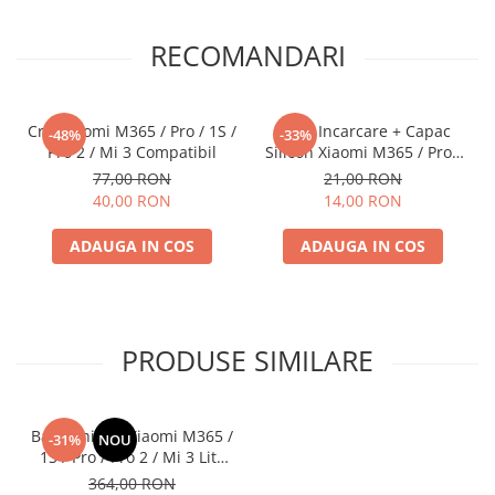
RECOMANDARI
Cric Xiaomi M365 / Pro / 1S /
Mufa Incarcare + Capac
-48%
-33%
Pro 2 / Mi 3 Compatibil
Silicon Xiaomi M365 / Pro /
Pro 2 / 1S / Mi 3 Compatibil
77,00 RON
21,00 RON
40,00 RON
14,00 RON
ADAUGA IN COS
ADAUGA IN COS
PRODUSE SIMILARE
Bara Ghidon Xiaomi M365 /
-31%
NOU
1S / Pro / Pro 2 / Mi 3 Lite
Originala
364,00 RON