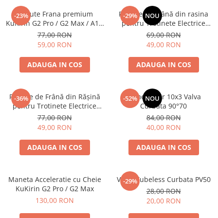
Placute Frana premium
Plăcuțe de Frână din rasina
-23%
-29%
NOU
KuKirin G2 Pro / G2 Max / A1 /
pentru Trotinete Electrice
M4 Max Semi-Metalice
KuKirin G2, G2 Master, G3 și
77,00 RON
69,00 RON
G4 – Calitate Standard (Set 2
59,00 RON
49,00 RON
Bucăți)
ADAUGA IN COS
ADAUGA IN COS
Plăcuțe de Frână din Rășină
Camera Aer 10x3 Valva
-36%
-52%
NOU
pentru Trotinete Electrice
Curbata 90°70
KuKirin G2 Pro, G2 Max, A1 și
77,00 RON
84,00 RON
M4 Max – Calitate Standard
49,00 RON
40,00 RON
ADAUGA IN COS
ADAUGA IN COS
Maneta Acceleratie cu Cheie
Valva Tubeless Curbata PV50
-29%
KuKirin G2 Pro / G2 Max
28,00 RON
130,00 RON
20,00 RON