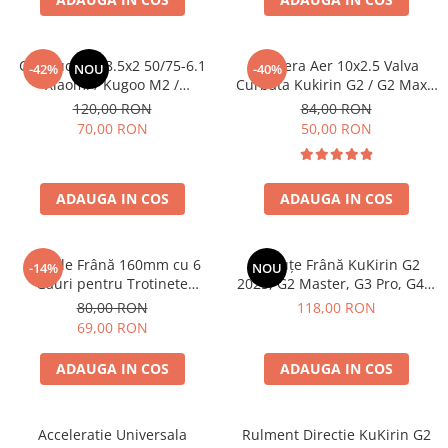
Etrieri
https://www.doctortrotineta.ro/lumini
Cauciuc Plin 8.5x2 50/75-6.1
Camera Aer 10x2.5 Valva
-42%
NOU
-40%
Stop trotineta
Xiaomi / Kugoo M2 /
Curbata Kukirin G2 / G2 Max /
Ducati/Evergreen/Motus/
G2 Master
Faruri
120,00 RON
84,00 RON
70,00 RON
50,00 RON
https://www.doctortrotineta.ro/cadru
Aparatori (aripi)
Cricuri trotineta
ADAUGA IN COS
ADAUGA IN COS
Suruburi
Suspensie
Disc de Frână 160mm cu 6
Plăcuțe Frână KuKirin G2
-14%
NOU
Găuri pentru Trotinete
2025, G2 Master, G3 Pro, G4 –
Electrice KuKirin G4 (Model
4 Bucăți (Set Complet Față +
80,00 RON
118,00 RON
2025) și KuKirin G2 –
Spate) Premium
69,00 RON
Performanță Premium
ADAUGA IN COS
ADAUGA IN COS
Acceleratie Universala
Rulment Directie KuKirin G2