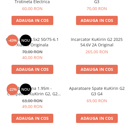
Trotineta Electrica
G3
60,00 RON
70,00 RON
ADAUGA IN COS
ADAUGA IN COS
Camera Aer 8.5x2 50/75-6.1
Incarcator KuKirin G2 2025
-43%
NOU
Xiaomi Originala
54.6V 2A Original
70,00 RON
265,00 RON
40,00 RON
ADAUGA IN COS
ADAUGA IN COS
Cablu Frana 1.95m -
Aparatoare Spate KuKirin G2
-22%
NOU
Compatibil KuKirin G2, G2
G3 G4
Max, G3, G2 Master
63,00 RON
69,00 RON
49,00 RON
ADAUGA IN COS
ADAUGA IN COS