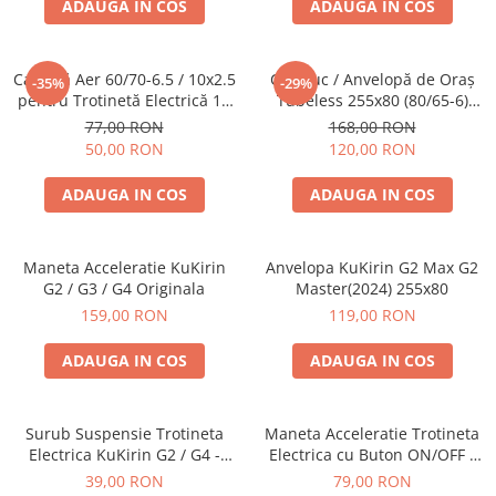
ADAUGA IN COS
ADAUGA IN COS
Cameră Aer 60/70-6.5 / 10x2.5
Cauciuc / Anvelopă de Oraș
-35%
-29%
pentru Trotinetă Electrică 10
Tubeless 255x80 (80/65-6)
Inch – Valvă Dreaptă
pentru KuKirin G2 Max și
77,00 RON
168,00 RON
KuKirin G2 Master (2024) –
50,00 RON
120,00 RON
Profil Urban Trotinetă
Electrică
ADAUGA IN COS
ADAUGA IN COS
Maneta Acceleratie KuKirin
Anvelopa KuKirin G2 Max G2
G2 / G3 / G4 Originala
Master(2024) 255x80
159,00 RON
119,00 RON
ADAUGA IN COS
ADAUGA IN COS
Surub Suspensie Trotineta
Maneta Acceleratie Trotineta
Electrica KuKirin G2 / G4 -
Electrica cu Buton ON/OFF -
Otel Inalt Rezistent
Control Digital 3 in 1
39,00 RON
79,00 RON