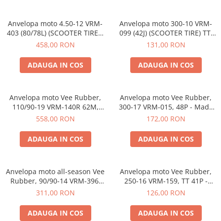
Anvelopa moto 4.50-12 VRM-
Anvelopa moto 300-10 VRM-
403 (80/78L) (SCOOTER TIRES)
099 (42J) (SCOOTER TIRE) TT,
TT, Vee Rubber, Made in
Vee Rubber, Made in Thailand
458,00 RON
131,00 RON
Thailand
ADAUGA IN COS
ADAUGA IN COS
Anvelopa moto Vee Rubber,
Anvelopa moto Vee Rubber,
110/90-19 VRM-140R 62M,
300-17 VRM-015, 48P - Made
Compus special, Enduro, Off-
in Thailanda
558,00 RON
172,00 RON
Road - Made in Thailanda
ADAUGA IN COS
ADAUGA IN COS
Anvelopa moto all-season Vee
Anvelopa moto Vee Rubber,
Rubber, 90/90-14 VRM-396,
250-16 VRM-159, TT 41P -
Tubeless 46P, MANHATTAN -
Made in Thailanda
311,00 RON
126,00 RON
Made in Thailanda
ADAUGA IN COS
ADAUGA IN COS