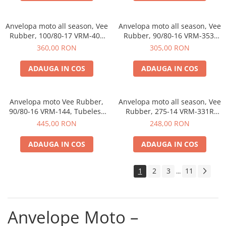
Anvelopa moto all season, Vee
Anvelopa moto all season, Vee
Rubber, 100/80-17 VRM-408
Rubber, 90/80-16 VRM-353,
52P Tubeless - Made in
Tubeless 51J - Made in
360,00 RON
305,00 RON
Thailanda
Thailanda
ADAUGA IN COS
ADAUGA IN COS
Anvelopa moto Vee Rubber,
Anvelopa moto all season, Vee
90/80-16 VRM-144, Tubeless
Rubber, 275-14 VRM-331R
52J - Made in Thailanda
STUD LESS, TT 41P - Made in
445,00 RON
248,00 RON
Thailanda
ADAUGA IN COS
ADAUGA IN COS
1
2
3
11
...
Anvelope Moto –