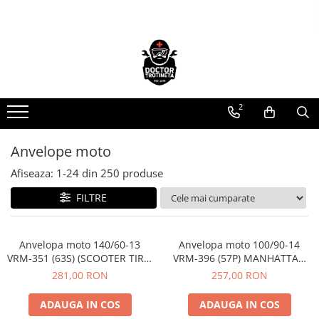
Piese de schimb
Cauciucuri
https://www.doctortrotineta.ro/electrica
https://www.doctortrotineta.ro/camere-
de-aer
Acceleratie
https://www.doctortrotineta.ro/cauciucuri-
2
Display
trotinete-electrice
Controller
https://www.doctortrotineta.ro/cauciucuri-
Motoare
Anvelope moto
cu-camera
Cabluri
Afiseaza:
1-
24
din
250
produse
cauciucuri-bicicleta
BMS
FILTRE
Camere bicicleta
Acumulatori
Kit complet
Cauciuc tubeless cu GEL antipană
Contact cu cheie
Anvelopa moto 140/60-13
Anvelopa moto 100/90-14
VRM-351 (63S) (SCOOTER TIRE,
https://www.doctortrotineta.ro/frane
VRM-396 (57P) MANHATTAN
SNOW) TBL, Vee Rubber,
(STREET TIRE) TBL, Vee
281,00 RON
257,00 RON
Discuri frana
Made in Thailanda
Rubber, Made in Thailand
Placute de frana
ADAUGA IN COS
ADAUGA IN COS
Manete de frana