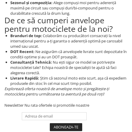
Sezonul și compoziția:
Alege compuși moi pentru aderență
maximă pe circuit sau compuși duri/bi-compound pentru o
durabilitate crescută la drum lung.
De ce să cumperi anvelope
pentru motociclete de la noi?
Branduri de top:
Colaborăm cu producători consacrați la nivel
internațional pentru a-ți garanta o aderență optimă pe carosabil
umed sau uscat.
DOT Recent:
Ne asigurăm că anvelopele livrate sunt depozitate în
condiții optime și au un DOT proaspăt.
Consultanță Tehnică:
Nu ești sigur ce model se potrivește
motocicletei tale? Echipa noastră de specialiști te ajută să faci
alegerea corectă.
Livrare Rapidă:
Știm că sezonul moto este scurt, așa că expediem
produsele din stoc în cel mai scurt timp posibil.
Explorează oferta noastră de anvelope moto și pregătește-ți
motocicleta pentru următoarea ta aventură pe două roți!
Newsletter
Nu rata ofertele si promotiile noastre