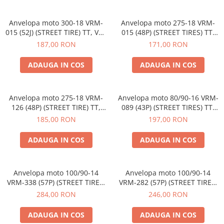
Etrieri
Anvelopa moto 300-18 VRM-
Anvelopa moto 275-18 VRM-
https://www.doctortrotineta.ro/lumini
015 (52J) (STREET TIRE) TT, Vee
015 (48P) (STREET TIRES) TT,
Stop trotineta
Rubber, Made in Thailand
Vee Rubber, Made in Thailand
187,00 RON
171,00 RON
Faruri
ADAUGA IN COS
ADAUGA IN COS
https://www.doctortrotineta.ro/cadru
Aparatori (aripi)
Cricuri trotineta
Anvelopa moto 275-18 VRM-
Anvelopa moto 80/90-16 VRM-
126 (48P) (STREET TIRE) TT,
089 (43P) (STREET TIRES) TT,
Suruburi
Vee Rubber, Made in Thailand
Vee Rubber, Made in Thailand
185,00 RON
197,00 RON
Suspensie
ADAUGA IN COS
ADAUGA IN COS
Anvelopa moto 100/90-14
Anvelopa moto 100/90-14
VRM-338 (57P) (STREET TIRES)
VRM-282 (57P) (STREET TIRES)
TBL, Vee Ruuber, Made in
TBL, Vee Rubber, Made in
284,00 RON
246,00 RON
Thailand
Thaila
ADAUGA IN COS
ADAUGA IN COS