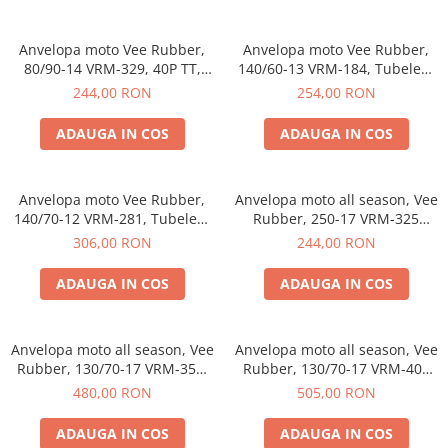
Anvelopa moto Vee Rubber,
Anvelopa moto Vee Rubber,
80/90-14 VRM-329, 40P TT,
140/60-13 VRM-184, Tubeless
Gekko Star - Made in
57L, Maxi Scooter - Made in
244,00 RON
254,00 RON
Thailanda
Thailanda
ADAUGA IN COS
ADAUGA IN COS
Anvelopa moto Vee Rubber,
Anvelopa moto all season, Vee
140/70-12 VRM-281, Tubeless
Rubber, 250-17 VRM-325
65S, Maxi Scooter - Made in
STUD LESS, TT 38P - Made in
306,00 RON
244,00 RON
Thailanda
Thailanda
ADAUGA IN COS
ADAUGA IN COS
Anvelopa moto all season, Vee
Anvelopa moto all season, Vee
Rubber, 130/70-17 VRM-351,
Rubber, 130/70-17 VRM-408
Tubeless 62S - Made in
62P Tubeless - Made in
480,00 RON
505,00 RON
Thailanda
Thailanda
ADAUGA IN COS
ADAUGA IN COS