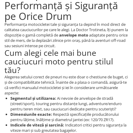
Performanță și Siguranță
pe Orice Drum
Performanța motocicletei tale și siguranța ta depind în mod direct de
calitatea cauciucurilor pe care le alegi. La Doctor Trotineta, îți punem la
dispoziție o gamă completă de
anvelope moto
adaptate pentru orice
stil de mers, de la deplasări zilnice prin oraș, până la aventuri off-road
sau sesiuni intense pe circuit.
Cum alegi cele mai bune
cauciucuri moto pentru stilul
tău?
Alegerea setului corect de pneuri nu este doar o chestiune de buget, ci
și de compatibilitate tehnică. Înainte de a plasa o comandă, asigură-te
că verifici manualul motocicletei și iei în considerare următoarele
aspecte:
Segmentul și utilizarea:
Ai nevoie de anvelope de stradă
(street/sport), touring pentru distanțe lungi, adventure/enduro
pentru teren mixt, sau cauciucuri dedicate pentru scuteriști?
Dimensiunile exacte:
Respectă specificațiile producătorului
pentru lățime, înălțime și diametrul jantei (ex: 120/70 ZR17).
Indicele de viteză și sarcină:
Indicatori critici pentru siguranța la
viteze mari și sub greutatea bagajelor.