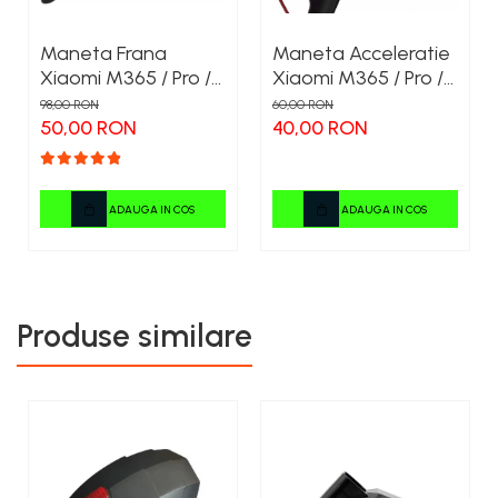
Maneta Frana
Maneta Acceleratie
Xiaomi M365 / Pro /
Xiaomi M365 / Pro /
Pro 2 / 1S / Mi 3
Pro 2 / 1S / Essential
98,00 RON
60,00 RON
Compatibil
Compatibil
50,00 RON
40,00 RON
ADAUGA IN COS
ADAUGA IN COS
Produse similare