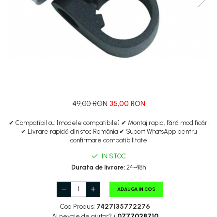
Manete de frana
Etrieri
https://www.doctortrotineta.ro/lumini
Stop trotineta
Faruri
https://www.doctortrotineta.ro/cadru
Aparatori (aripi)
Cricuri trotineta
49,00 RON
35,00 RON
Suruburi
Suspensie
✔ Compatibil cu: [modele compatibile] ✔ Montaj rapid, fără modificări
✔ Livrare rapidă din stoc România ✔ Suport WhatsApp pentru
confirmare compatibilitate
IN STOC
Durata de livrare:
24-48h
ADAUGA IN COS
Cod Produs:
7427135772276
Ai nevoie de ajutor?
/
0777028710