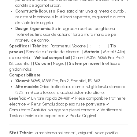
conditii de zgomot urban.
Constructie Robusta:
Realizata dintr-un aliaj metalic durabil,
rezistent la oxidare si la utilizari repetate, asigurand o durata
de viata indelungata.
Design Ergonomic:
Se integreaza perfect pe ghidonul
trotinetei, fiind usor de actionat fara a muta mana de pe
manerul de control.
Specificatii Tehnice:
| Parametru | Valoare | | :--- | :--- | |
Tip
produs
| Sonerie cu functie de blocare | |
Material
| Metal / Aliaj
de aluminiu | |
Vehicul compatibil
| Xiaomi M365, M365 Pro, Pro 2,
1S, Essential | |
Culoare
| Negru | |
Sistem prindere
| Inel fixare
ghidon inclus |
Compatibilitate:
Xiaomi:
M365, M365 Pro, Pro 2, Essential, 1S, Mi3.
Alte modele:
Orice trotineta cu diametrul ghidonului standard
(22.2 mm) care foloseste acelasi sistem de pliere.
Beneficii:
✔ Livrare rapida 24-48h ✔ Piese compatibile trotinete
electrice ✔ Retur Simplu daca piesa nu se potriveste ✔
Consultanta Gratuita in alegerea piesei corecte ✔ Verificare si
Testare inainte de expediere ✔ Produs Original
Sfat Tehnic:
La montarea noii sonerii, asigurati-va ca pozitia