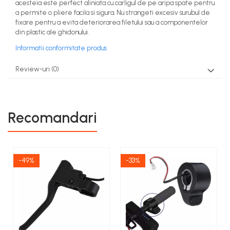
acesteia este perfect aliniata cu carligul de pe aripa spate pentru
a permite o pliere facila si sigura. Nu strangeti excesiv surubul de
fixare pentru a evita deteriorarea filetului sau a componentelor
din plastic ale ghidonului.
Informatii conformitate produs
Review-uri
(0)
Recomandari
-49%
-33%