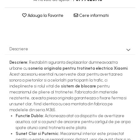
Adauga la Favorite
Cere informatii
Descriere
Descriere:
Restabiliti siguranta deplasarilor dumneavoastra
urbane cu
soneria originala pentru trotineta electrica Xiaomi
.
Acest accesoriu esential nu serveste doar pentru avertizarea
sonora a pietonilor si a celorlalti participanti la trafic, ci
indeplineste si rolul vital de
sistem de blocare
pentru
mecanismul de pliere al trotinetei. Fabricata din materiale
rezistente, aceasta piesa originala garanteaza o fixare ferma si
un sunet clar, fiind identica cu cea montata din fabrica pe
modelele din seria M365.
Functie Dubla:
Actioneaza atat ca dispozitiv de avertizare
acustica, cat si ca punct de ancorare pentru carligul de pe aripa
spate atunci cand trotineta este pliata.
Sunet Clar si Puternic:
Mecanismul interior este proiectat
pentru a emite un semnal sonor distinct, usor de auzit chiar si in