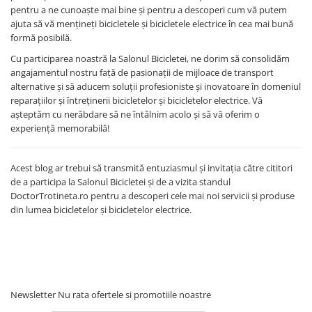
pentru a ne cunoaște mai bine și pentru a descoperi cum vă putem
ajuta să vă mențineți bicicletele și bicicletele electrice în cea mai bună
formă posibilă.
Cu participarea noastră la Salonul Bicicletei, ne dorim să consolidăm
angajamentul nostru față de pasionații de mijloace de transport
alternative și să aducem soluții profesioniste și inovatoare în domeniul
reparațiilor și întreținerii bicicletelor și bicicletelor electrice. Vă
așteptăm cu nerăbdare să ne întâlnim acolo și să vă oferim o
experiență memorabilă!
Acest blog ar trebui să transmită entuziasmul și invitația către cititori
de a participa la Salonul Bicicletei și de a vizita standul
DoctorTrotineta.ro pentru a descoperi cele mai noi servicii și produse
din lumea bicicletelor și bicicletelor electrice.
Newsletter
Nu rata ofertele si promotiile noastre