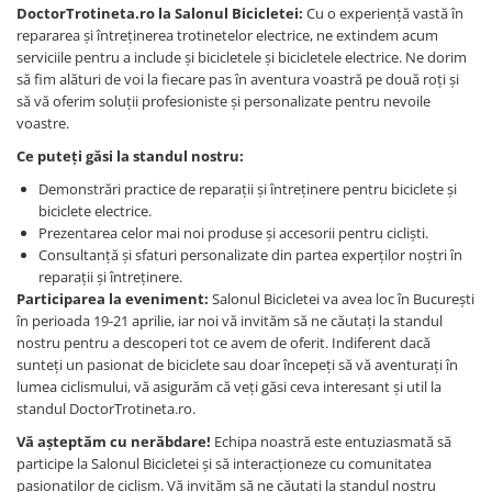
DoctorTrotineta.ro la Salonul Bicicletei:
Cu o experiență vastă în
repararea și întreținerea trotinetelor electrice, ne extindem acum
serviciile pentru a include și bicicletele și bicicletele electrice. Ne dorim
să fim alături de voi la fiecare pas în aventura voastră pe două roți și
să vă oferim soluții profesioniste și personalizate pentru nevoile
voastre.
Ce puteți găsi la standul nostru:
Demonstrări practice de reparații și întreținere pentru biciclete și
biciclete electrice.
Prezentarea celor mai noi produse și accesorii pentru cicliști.
Consultanță și sfaturi personalizate din partea experților noștri în
reparații și întreținere.
Participarea la eveniment:
Salonul Bicicletei va avea loc în București
în perioada 19-21 aprilie, iar noi vă invităm să ne căutați la standul
nostru pentru a descoperi tot ce avem de oferit. Indiferent dacă
sunteți un pasionat de biciclete sau doar începeți să vă aventurați în
lumea ciclismului, vă asigurăm că veți găsi ceva interesant și util la
standul DoctorTrotineta.ro.
Vă așteptăm cu nerăbdare!
Echipa noastră este entuziasmată să
participe la Salonul Bicicletei și să interacționeze cu comunitatea
pasionaților de ciclism. Vă invităm să ne căutați la standul nostru