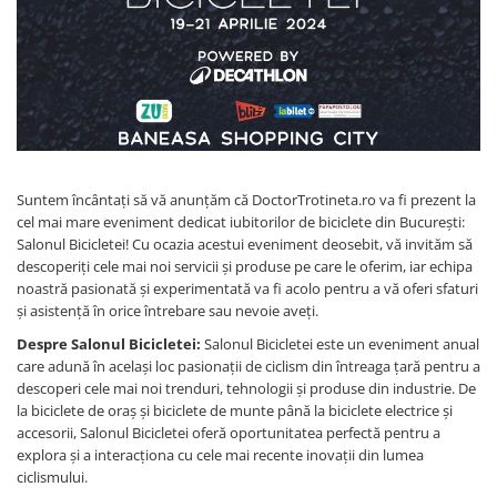
Etrieri
https://www.doctortrotineta.ro/lumini
Stop trotineta
Faruri
https://www.doctortrotineta.ro/cadru
Aparatori (aripi)
Suntem încântați să vă anunțăm că DoctorTrotineta.ro va fi prezent la
Cricuri trotineta
cel mai mare eveniment dedicat iubitorilor de biciclete din București:
Suruburi
Salonul Bicicletei! Cu ocazia acestui eveniment deosebit, vă invităm să
descoperiți cele mai noi servicii și produse pe care le oferim, iar echipa
Suspensie
noastră pasionată și experimentată va fi acolo pentru a vă oferi sfaturi
și asistență în orice întrebare sau nevoie aveți.
Despre Salonul Bicicletei:
Salonul Bicicletei este un eveniment anual
care adună în același loc pasionații de ciclism din întreaga țară pentru a
descoperi cele mai noi trenduri, tehnologii și produse din industrie. De
la biciclete de oraș și biciclete de munte până la biciclete electrice și
accesorii, Salonul Bicicletei oferă oportunitatea perfectă pentru a
explora și a interacționa cu cele mai recente inovații din lumea
ciclismului.