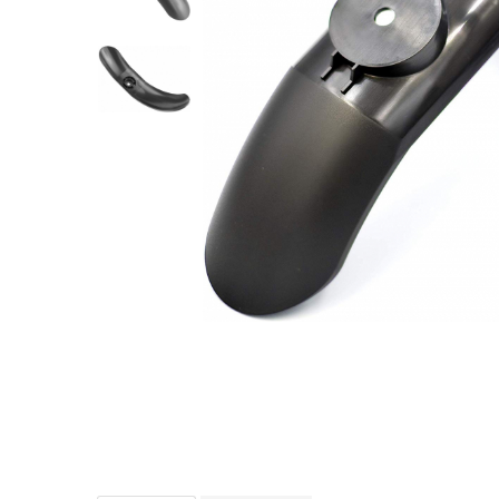
https://www.doctortrotineta.ro/frane
Discuri frana
Placute de frana
Manete de frana
Etrieri
https://www.doctortrotineta.ro/lumini
Stop trotineta
Faruri
https://www.doctortrotineta.ro/cadru
Aparatori (aripi)
Cricuri trotineta
Suruburi
Suspensie
Cauciucuri
https://www.doctortrotineta.ro/camere-
de-aer
https://www.doctortrotineta.ro/cauciucuri-