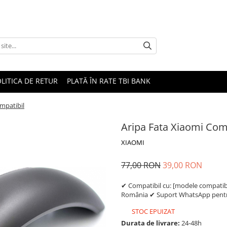
LITICA DE RETUR
PLATĂ ÎN RATE TBI BANK
mpatibil
Aripa Fata Xiaomi Com
XIAOMI
77,00 RON
39,00 RON
✔ Compatibil cu: [modele compatibil
România ✔ Suport WhatsApp pentru
STOC EPUIZAT
Durata de livrare:
24-48h