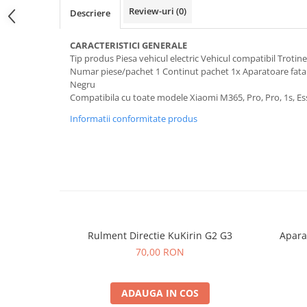
trotinete-electrice
Review-uri
(0)
Descriere
https://www.doctortrotineta.ro/cauciucuri-
cu-camera
CARACTERISTICI GENERALE
Tip produs Piesa vehicul electric Vehicul compatibil Trotinet
cauciucuri-bicicleta
Numar piese/pachet 1 Continut pachet 1x Aparatoare fata
Camere bicicleta
Negru
Compatibila cu toate modele Xiaomi M365, Pro, Pro, 1s, Es
Cauciuc tubeless cu GEL antipană
Informatii conformitate produs
Accesorii
Trotinete electrice
Biciclete Electrice
Anvelope moto
Camere moto
Anvelope ATV
Cauciucuri bicicleta
Rulment Directie KuKirin G2 G3
Apara
Anvelope și Camere Utilaje
70,00 RON
https://www.doctortrotineta.ro/plata-
tbi?
ADAUGA IN COS
forceOriginalForEdit=1&preview=00681