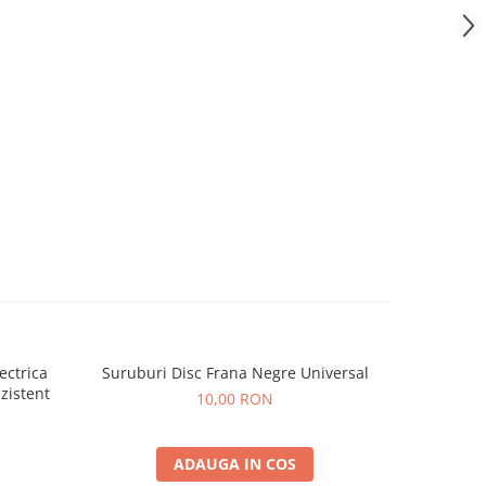
ectrica
Suruburi Disc Frana Negre Universal
Cric Orig
ezistent
10,00 RON
ADAUGA IN COS