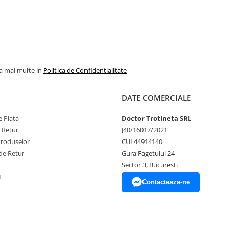
la mai multe in
Politica de Confidentialitate
DATE COMERCIALE
 Plata
Doctor Trotineta SRL
e Retur
J40/16017/2021
Produselor
CUI 44914140
de Retur
Gura Fagetului 24
Sector 3, Bucuresti
L
Contacteaza-ne