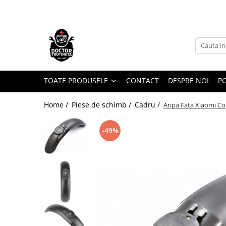
Toate Produsele
Acasa
Toate produsele
Piese de schimb
TOATE PRODUSELE
CONTACT
DESPRE NOI
PO
https://www.doctortrotineta.ro/electrica
Home /
Piese de schimb /
Cadru /
Aripa Fata Xiaomi Co
Acceleratie
Display
-49%
Controller
Motoare
Cabluri
BMS
Acumulatori
Kit complet
Contact cu cheie