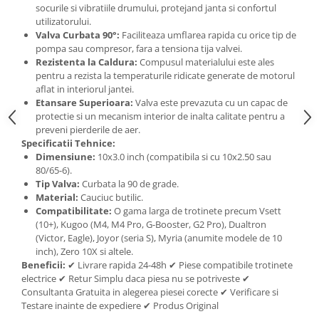
socurile si vibratiile drumului, protejand janta si confortul
utilizatorului.
Valva Curbata 90°:
Faciliteaza umflarea rapida cu orice tip de
pompa sau compresor, fara a tensiona tija valvei.
Rezistenta la Caldura:
Compusul materialului este ales
pentru a rezista la temperaturile ridicate generate de motorul
aflat in interiorul jantei.
Etansare Superioara:
Valva este prevazuta cu un capac de
protectie si un mecanism interior de inalta calitate pentru a
preveni pierderile de aer.
Specificatii Tehnice:
Dimensiune:
10x3.0 inch (compatibila si cu 10x2.50 sau
80/65-6).
Tip Valva:
Curbata la 90 de grade.
Material:
Cauciuc butilic.
Compatibilitate:
O gama larga de trotinete precum Vsett
(10+), Kugoo (M4, M4 Pro, G-Booster, G2 Pro), Dualtron
(Victor, Eagle), Joyor (seria S), Myria (anumite modele de 10
inch), Zero 10X si altele.
Beneficii:
✔ Livrare rapida 24-48h ✔ Piese compatibile trotinete
electrice ✔ Retur Simplu daca piesa nu se potriveste ✔
Consultanta Gratuita in alegerea piesei corecte ✔ Verificare si
Testare inainte de expediere ✔ Produs Original