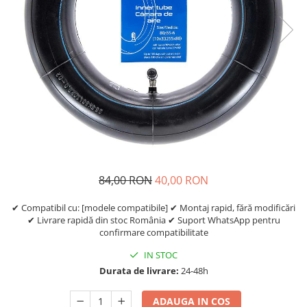
https://www.doctortrotineta.ro/frane
Discuri frana
Placute de frana
Manete de frana
Etrieri
https://www.doctortrotineta.ro/lumini
Stop trotineta
Faruri
https://www.doctortrotineta.ro/cadru
Aparatori (aripi)
84,00 RON
40,00 RON
Cricuri trotineta
Suruburi
✔ Compatibil cu: [modele compatibile] ✔ Montaj rapid, fără modificări
✔ Livrare rapidă din stoc România ✔ Suport WhatsApp pentru
Suspensie
confirmare compatibilitate
Cauciucuri
IN STOC
https://www.doctortrotineta.ro/camere-
Durata de livrare:
24-48h
de-aer
https://www.doctortrotineta.ro/cauciucuri-
ADAUGA IN COS