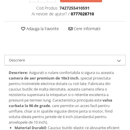
trotinete-electrice
Cod Produs:
7427255410591
https://www.doctortrotineta.ro/cauciucuri-
Ai nevoie de ajutor?
/
0777028710
cu-camera
cauciucuri-bicicleta
Adauga la Favorite
Cere informatii
Camere bicicleta
Cauciuc tubeless cu GEL antipană
Accesorii
Trotinete electrice
Descriere
Biciclete Electrice
Descriere:
Asigurati o rulare confortabila si sigura cu aceasta
Anvelope moto
camera de aer premium de 10x3 inch
, special proiectata
pentru trotinetele electrice dotate cu roti late. Fabricata din
Camere moto
cauciuc butilic de inalta densitate, aceasta camera ofera o
Anvelope ATV
rezistenta superioara la intepaturi si o retentie excelenta a
Cauciucuri bicicleta
presiunii pe termen lung. Caracteristica principala este
valva
curbata la 90 de grade
, care permite un acces facil pentru
Anvelope și Camere Utilaje
umflare, chiar si in spatiile inguste dintre janta si motor, fiind
https://www.doctortrotineta.ro/plata-
solutia ideala pentru jantele de 6 inch (standardul pentru
tbi?
anvelopele de 10 inch).
forceOriginalForEdit=1&preview=00681
Material Durabil:
Cauciuc butilic elastic ce absoarbe eficient