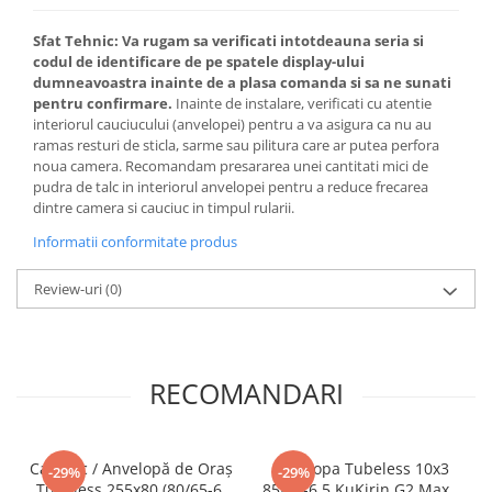
Sfat Tehnic:
Va rugam sa verificati intotdeauna seria si
codul de identificare de pe spatele display-ului
dumneavoastra inainte de a plasa comanda si sa ne sunati
pentru confirmare.
Inainte de instalare, verificati cu atentie
interiorul cauciucului (anvelopei) pentru a va asigura ca nu au
ramas resturi de sticla, sarme sau pilitura care ar putea perfora
noua camera. Recomandam presararea unei cantitati mici de
pudra de talc in interiorul anvelopei pentru a reduce frecarea
dintre camera si cauciuc in timpul rularii.
Informatii conformitate produs
Review-uri
(0)
RECOMANDARI
Cauciuc / Anvelopă de Oraș
Anvelopa Tubeless 10x3
-29%
-29%
Tubeless 255x80 (80/65-6)
85/65-6.5 KuKirin G2 Max /