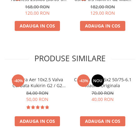
pentru KuKirin G2 Max și
G2 Master 2024
168,00 RON
182,00 RON
KuKirin G2 Master (2024) –
120,00 RON
129,00 RON
Profil Urban Trotinetă
Electrică
ADAUGA IN COS
ADAUGA IN COS
PRODUSE SIMILARE
Camera Aer 10x2.5 Valva
Camera Aer 8.5x2 50/75-6.1
-40%
-43%
NOU
Curbata Kukirin G2 / G2
Xiaomi Originala
Max / G2 Master
84,00 RON
70,00 RON
50,00 RON
40,00 RON
ADAUGA IN COS
ADAUGA IN COS