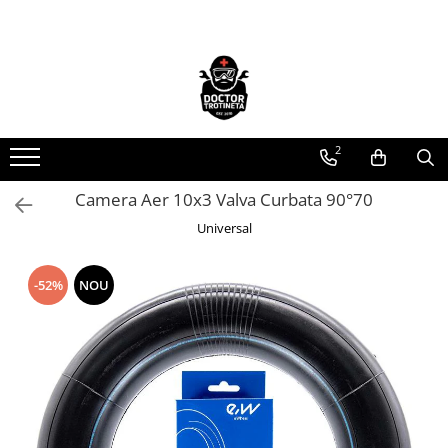
Toate Produsele
Acasa
Toate produsele
2
Piese de schimb
https://www.doctortrotineta.ro/electrica
Camera Aer 10x3 Valva Curbata 90°70
Acceleratie
Universal
Display
Controller
-52%
NOU
Motoare
Cabluri
BMS
Acumulatori
Kit complet
Contact cu cheie