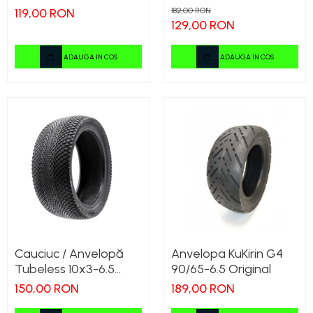
255x80
G2 Max / G2 Master
119,00 RON
182,00 RON
2024
129,00 RON
ADAUGA IN COS
ADAUGA IN COS
Cauciuc / Anvelopă
Anvelopa KuKirin G4
Tubeless 10x3-6.5
90/65-6.5 Original
KuKirin G2 Master
150,00 RON
189,00 RON
(Modele 2025+) –