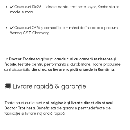
✔️ Cauciucuri 10x2.5 – ideale pentru trotinete Joyor, Kaabo și alte
modele mari
✔️ Cauciucuri OEM și compatibile – mărci de încredere precum
Wanda, CST, Chaoyang
La
Doctor Trotineta
găsești
cauciucuri cu cameră rezistente și
fiabile
, testate pentru performanță și durabilitate. Toate produsele
sunt disponibile
din stoc, cu livrare rapidă oriunde în România
.
🚚 Livrare rapidă & garanție
Toate cauciucurile sunt
noi, originale și livrate direct din stocul
Doctor Trotineta
. Beneficiezi de garanție pentru defecte de
fabricație și livrare națională rapidă.