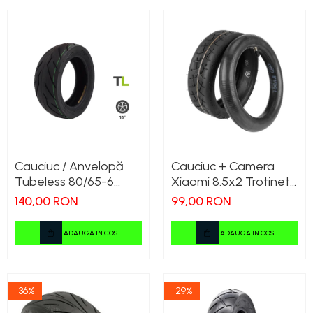
Cauciuc / Anvelopă
Cauciuc + Camera
Tubeless 80/65-6
Xiaomi 8.5x2 Trotineta
(255x80) pentru
Electrica
140,00 RON
99,00 RON
KuKirin G2 Master
(2024) – All-Terrain
ADAUGA IN COS
ADAUGA IN COS
Trotinetă Electrică
-36%
-29%