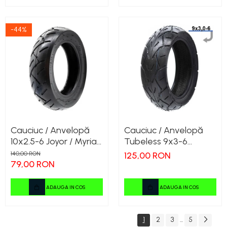
-44%
Cauciuc / Anvelopă
Cauciuc / Anvelopă
10x2.5-6 Joyor / Myria /
Tubeless 9x3-6
Dakor / Vsett / Zero
TUVOT Speedxman
140,00 RON
125,00 RON
79,00 RON
ADAUGA IN COS
ADAUGA IN COS
1
2
3
5
...