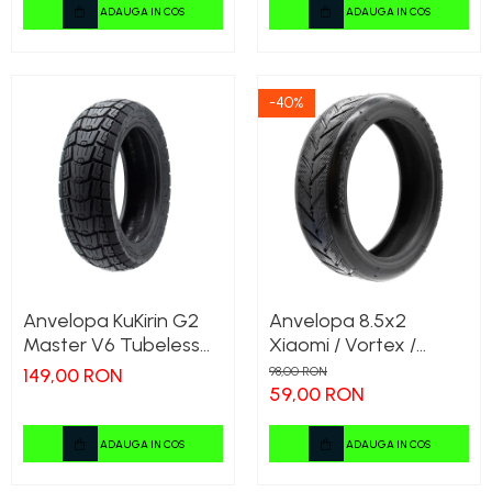
Profil Mixt All-Terrain
ADAUGA IN COS
ADAUGA IN COS
-40%
Anvelopa KuKirin G2
Anvelopa 8.5x2
Master V6 Tubeless
Xiaomi / Vortex /
10x2.75-6.5
Aprilia
149,00 RON
98,00 RON
59,00 RON
ADAUGA IN COS
ADAUGA IN COS