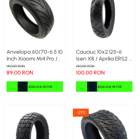
Anvelopa 60/70-6.5 10
Cauciuc 10x2.125-6
Inch Xiaomi Mi4 Pro /
Isen X8 / Aprilia ERS2 /
Ninebot G30 / Motus
Panamea E+
140,00 RON
140,00 RON
89,00 RON
100,00 RON
ADAUGA IN COS
ADAUGA IN COS
-29%