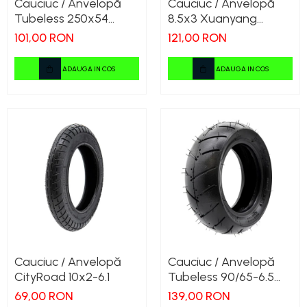
Cauciuc / Anvelopă
Cauciuc / Anvelopă
Tubeless 250x54
8.5x3 Xuanyang
Xiaomi Mi4 Original
KuKirin G2 Pro 2023
101,00 RON
121,00 RON
ADAUGA IN COS
ADAUGA IN COS
Cauciuc / Anvelopă
Cauciuc / Anvelopă
CityRoad 10x2-6.1
Tubeless 90/65-6.5
Kukirin G4 - Sosea
69,00 RON
139,00 RON