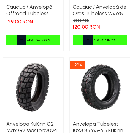
Manete de frana
Cauciuc / Anvelopă
Cauciuc / Anvelopă de
Etrieri
Offroad Tubeless
Oraș Tubeless 255x80
https://www.doctortrotineta.ro/lumini
10x2.75-6.5 KuKirin
(80/65-6) pentru
129,00 RON
168,00 RON
Stop trotineta
G2/G2 Master 2025
KuKirin G2 Max și
120,00 RON
KuKirin G2 Master
Faruri
(2024) – Profil Urban
ADAUGA IN COS
ADAUGA IN COS
https://www.doctortrotineta.ro/cadru
Trotinetă Electrică
Aparatori (aripi)
Cricuri trotineta
-29%
Suruburi
Suspensie
Anvelopa KuKirin G2
Anvelopa Tubeless
Max G2 Master(2024)
10x3 85/65-6.5 KuKirin