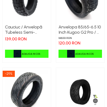
Cauciuc / Anvelopă
Anvelopa 85/65-6.5 10
Tubeless Semi-
Inch Kugoo G2 Pro / G-
Offroad 10x2.75-6.5
Booster / S12
139,00 RON
168,00 RON
KuKirin G2 G3
120,00 RON
ADAUGA IN COS
ADAUGA IN COS
-29%