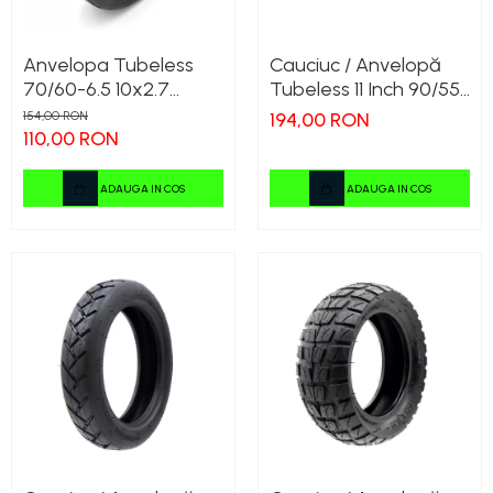
Anvelopa Tubeless
Cauciuc / Anvelopă
70/60-6.5 10x2.7
Tubeless 11 Inch 90/55-
Hitway
6 Xuancheng
154,00 RON
194,00 RON
110,00 RON
ADAUGA IN COS
ADAUGA IN COS