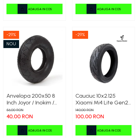
Sport
ADAUGA IN COS
ADAUGA IN COS
-29%
-29%
NOU
Anvelopa 200x50 8
Cauciuc 10x2.125
Inch Joyor / Inokim /
Xiaomi Mi4 Lite Gen2 /
Myria Compatibil
Ninebot F25 / F30 / F40
56,00 RON
140,00 RON
40,00 RON
100,00 RON
ADAUGA IN COS
ADAUGA IN COS