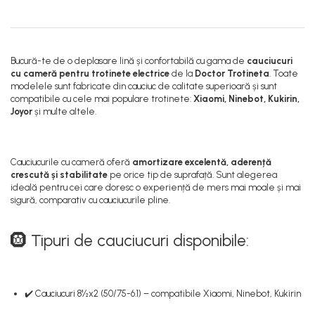
Bucură-te de o deplasare lină și confortabilă cu gama de
cauciucuri
cu cameră pentru trotinete electrice
de la
Doctor Trotineta
. Toate
modelele sunt fabricate din cauciuc de calitate superioară și sunt
compatibile cu cele mai populare trotinete:
Xiaomi, Ninebot, Kukirin,
Joyor
și multe altele.
Cauciucurile cu cameră oferă
amortizare excelentă, aderență
crescută și stabilitate
pe orice tip de suprafață. Sunt alegerea
ideală pentru cei care doresc o experiență de mers mai moale și mai
sigură, comparativ cu cauciucurile pline.
🛞 Tipuri de cauciucuri disponibile:
✔️ Cauciucuri 8½x2 (50/75-6.1) – compatibile Xiaomi, Ninebot, Kukirin