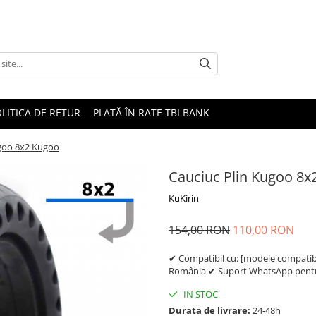
LITICA DE RETUR
PLATĂ ÎN RATE TBI BANK
ugoo 8x2 Kugoo
Cauciuc Plin Kugoo 8x
KuKirin
154,00 RON
110,00 RON
✔ Compatibil cu: [modele compatibil
România ✔ Suport WhatsApp pentru
IN STOC
Durata de livrare:
24-48h