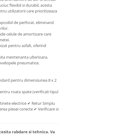
iuc flexibil si durabil, acesta
ru utilizatorii care prioritizeaza
mposibil de perforat, eliminand
ilor.
ude celule de amortizare care
netei.
izat pentru asfalt, oferind
ita mentenanta ulterioara,
anvelopele pneumatice.
tandard pentru dimensiunea 8 x 2
entru roata spate (verificati tipul
tinete electrice ✔ Retur Simplu
rea piesei corecte ✔ Verificare si
esita rabdare si tehnica. Va