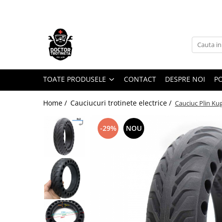
Toate Produsele
Acasa
Toate produsele
Piese de schimb
TOATE PRODUSELE
CONTACT
DESPRE NOI
PO
https://www.doctortrotineta.ro/electrica
Home /
Cauciucuri trotinete electrice /
Cauciuc Plin K
Acceleratie
Display
-29%
NOU
Controller
Motoare
Cabluri
BMS
Acumulatori
Kit complet
Contact cu cheie