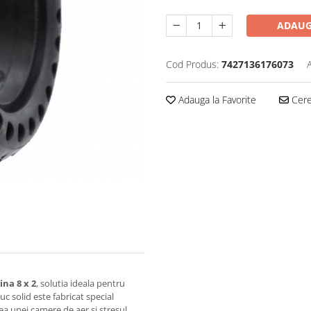
ADAUG
Cod Produs:
7427136176073
Adauga la Favorite
Cere 
ina 8 x 2
, solutia ideala pentru
uc solid este fabricat special
ea unei camere de aer si stresul