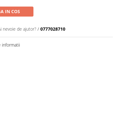
A IN COS
Ai nevoie de ajutor?
/
0777028710
informatii