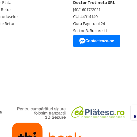
 Plata
Doctor Trotineta SRL
e Retur
J40/16017/2021
Produselor
CUI 44914140
de Retur
Gura Fagetului 24
Sector 3, Bucuresti
L
Contacteaza-ne
e