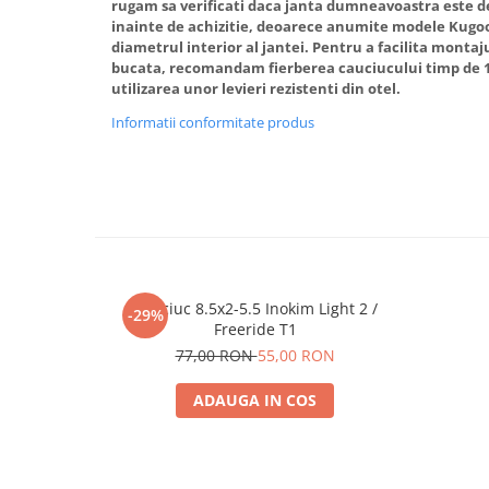
rugam sa verificati daca janta dumneavoastra este d
inainte de achizitie, deoarece anumite modele Kugoo 
diametrul interior al jantei. Pentru a facilita montaj
bucata, recomandam fierberea cauciucului timp de 1
utilizarea unor levieri rezistenti din otel.
Informatii conformitate produs
Cauciuc 8.5x2-5.5 Inokim Light 2 /
-29%
Freeride T1
77,00 RON
55,00 RON
ADAUGA IN COS