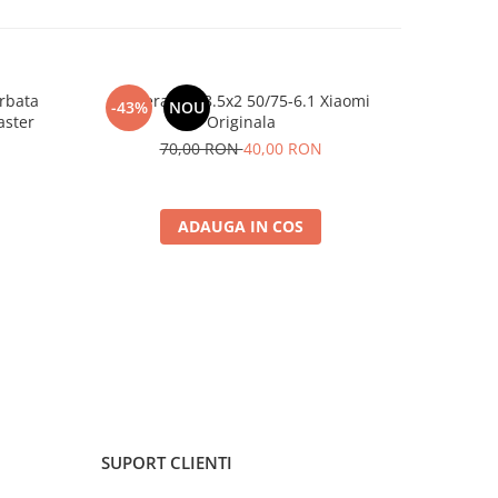
rbata
Camera Aer 8.5x2 50/75-6.1 Xiaomi
Cameră Ae
-43%
NOU
-35%
aster
Originala
Trotine
70,00 RON
40,00 RON
7
ADAUGA IN COS
SUPORT CLIENTI