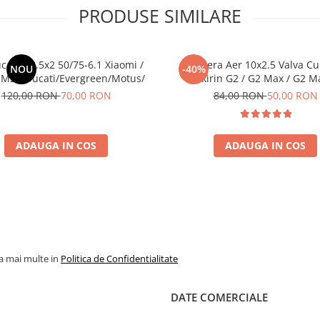
PRODUSE SIMILARE
c Plin 8.5x2 50/75-6.1 Xiaomi /
Camera Aer 10x2.5 Valva Cu
NOU
-40%
M2 / Ducati/Evergreen/Motus/
Kukirin G2 / G2 Max / G2 M
120,00 RON
70,00 RON
84,00 RON
50,00 RON
ADAUGA IN COS
ADAUGA IN COS
la mai multe in
Politica de Confidentialitate
DATE COMERCIALE