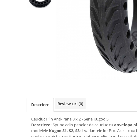
https://www.doctortrotineta.ro/frane
Discuri frana
Placute de frana
Manete de frana
Etrieri
https://www.doctortrotineta.ro/lumini
Stop trotineta
Faruri
https://www.doctortrotineta.ro/cadru
Aparatori (aripi)
Cricuri trotineta
Suruburi
Suspensie
Review-uri
(0)
Descriere
Cauciucuri
https://www.doctortrotineta.ro/camere-
Cauciuc Plin Anti-Pana 8 x 2 - Seria Kugoo S
de-aer
Descriere:
Spune adio penelor de cauciuc cu
anvelopa pl
modelele
Kugoo S1, S2, S3
si variantele lor Pro. Acest cauci
https://www.doctortrotineta.ro/cauciucuri-
pentru a rezista uzurii urbane intense, eliminand necesitat