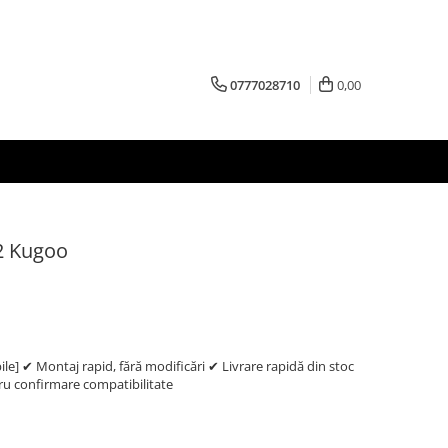
0777028710
0,00
2 Kugoo
e] ✔ Montaj rapid, fără modificări ✔ Livrare rapidă din stoc
 confirmare compatibilitate