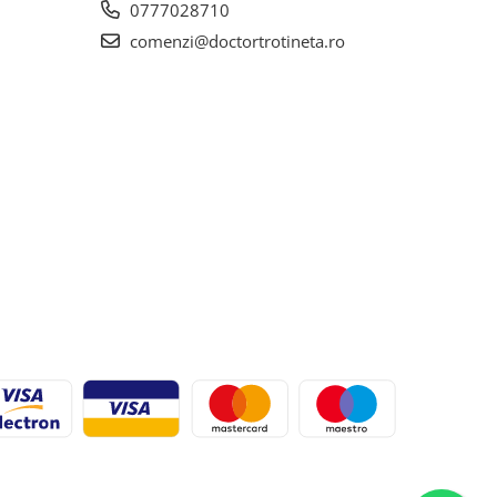
0777028710
comenzi@doctortrotineta.ro