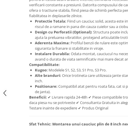
trotinete-electrice
verificarii constante a presiunii. Datorita compusului de cauc
https://www.doctortrotineta.ro/cauciucuri-
ofera o tractiune stabila, fiind piesa de schimb perfecta pent
cu-camera
fiabilitatea in deplasarile zilnice.
Protectie Totala:
Fiind un cauciuc solid, acesta este i
cauciucuri-bicicleta
riscul de a ramane in pana din cauza cuielor sau a ciobur
Design cu Perforatii (Optional):
Structura poate incl
Camere bicicleta
ajuta la preluarea vibratiilor, protejand articulatiile troti
Cauciuc tubeless cu GEL antipană
Aderenta Maxima:
Profilul benzii de rulare este optim
siguranta la franare si stabilitate in viraje.
Accesorii
Instalare Durabila:
Odata montat, cauciucul nu neces
Trotinete electrice
avand o durata de viata semnificativ mai mare decat 
Compatibilitate:
Biciclete Electrice
Kugoo:
Modelele S1, S2, S3, S1 Pro, S3 Pro.
Anvelope moto
Alte branduri:
Orice trotineta care utilizeaza jante s
inch.
Camere moto
Pozitionare:
Compatibil atat pentru roata fata, cat si p
Anvelope ATV
de janta).
Beneficii:
✔ Livrare rapida 24-48h ✔ Piese compatibile tro
Cauciucuri bicicleta
daca piesa nu se potriveste ✔ Consultanta Gratuita in alege
Anvelope și Camere Utilaje
Testare inainte de expediere ✔ Produs Original
https://www.doctortrotineta.ro/plata-
tbi?
Sfat Tehnic:
Montarea unui cauciuc plin de 8 inch nec
forceOriginalForEdit=1&preview=00681