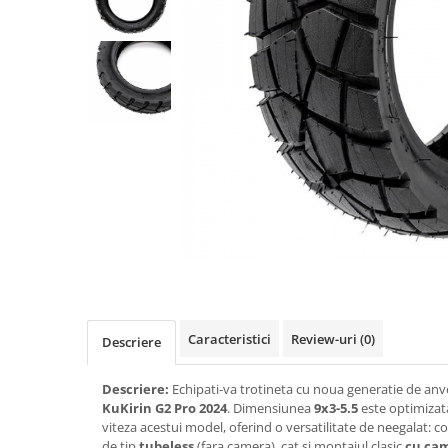
https://www.doctortrotineta.ro/frane
Discuri frana
Placute de frana
Manete de frana
Etrieri
https://www.doctortrotineta.ro/lumini
Stop trotineta
Faruri
https://www.doctortrotineta.ro/cadru
Aparatori (aripi)
Cricuri trotineta
Suruburi
Suspensie
Caracteristici
Review-uri
(0)
Descriere
Cauciucuri
https://www.doctortrotineta.ro/camere-
Descriere:
Echipati-va trotineta cu noua generatie de anv
de-aer
KuKirin G2 Pro 2024
. Dimensiunea
9x3-5.5
este optimizata
viteza acestui model, oferind o versatilitate de neegalat: 
https://www.doctortrotineta.ro/cauciucuri-
de tip
tubeless
(fara camera), cat si montajul clasic
cu ca