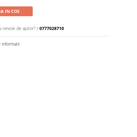
A IN COS
Ai nevoie de ajutor?
/
0777028710
informatii