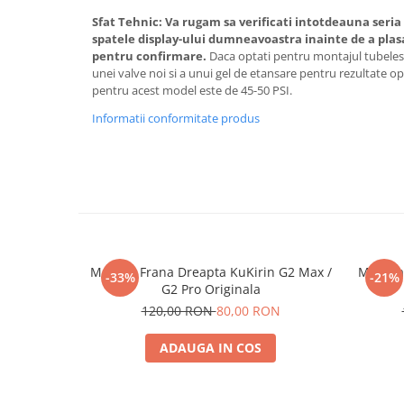
Sfat Tehnic:
Va rugam sa verificati intotdeauna seria 
spatele display-ului dumneavoastra inainte de a plas
pentru confirmare.
Daca optati pentru montajul tubeles
unei valve noi si a unui gel de etansare pentru rezultate
pentru acest model este de 45-50 PSI.
Informatii conformitate produs
Maneta Frana Dreapta KuKirin G2 Max /
Maneta 
-33%
-21%
G2 Pro Originala
120,00 RON
80,00 RON
ADAUGA IN COS