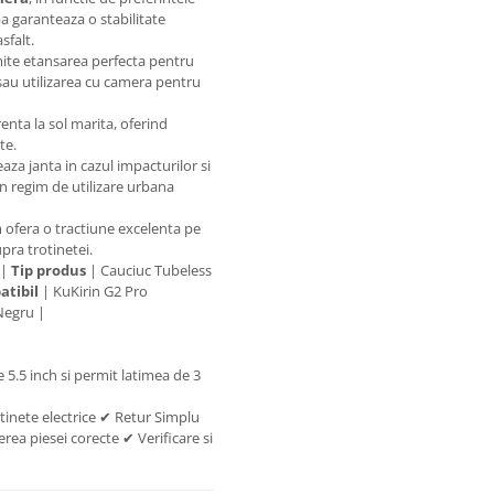
a garanteaza o stabilitate
sfalt.
mite etansarea perfecta pentru
 sau utilizarea cu camera pentru
enta la sol marita, oferind
te.
jeaza janta in cazul impacturilor si
 in regim de utilizare urbana
fera o tractiune excelenta pe
pra trotinetei.
 |
Tip produs
| Cauciuc Tubeless
atibil
| KuKirin G2 Pro
Negru |
e 5.5 inch si permit latimea de 3
tinete electrice ✔ Retur Simplu
rea piesei corecte ✔ Verificare si