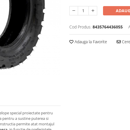
ADAUG
Cod Produs:
8435764436055
Adauga la Favorite
Cere 
elope special proiectate pentru
 pentru a sustine puterea si
constructia permite atat montajul
mera
, in functie de preferintele