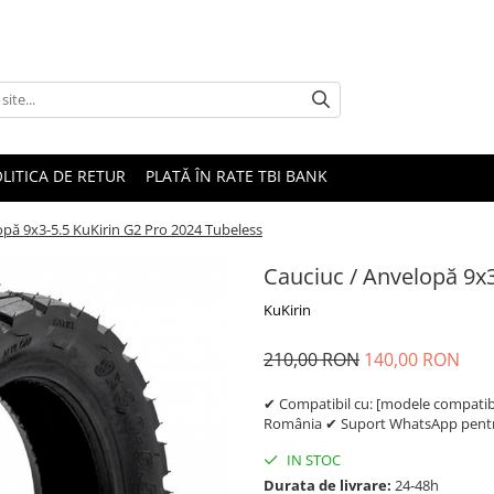
LITICA DE RETUR
PLATĂ ÎN RATE TBI BANK
opă 9x3-5.5 KuKirin G2 Pro 2024 Tubeless
Cauciuc / Anvelopă 9x3
KuKirin
210,00 RON
140,00 RON
✔ Compatibil cu: [modele compatibil
România ✔ Suport WhatsApp pentru
IN STOC
Durata de livrare:
24-48h