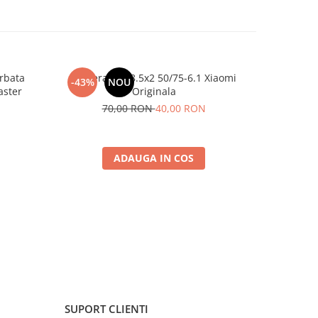
rbata
Camera Aer 8.5x2 50/75-6.1 Xiaomi
Camera A
-43%
NOU
-52%
aster
Originala
8
70,00 RON
40,00 RON
ADAUGA IN COS
SUPORT CLIENTI