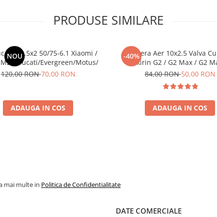
PRODUSE SIMILARE
c Plin 8.5x2 50/75-6.1 Xiaomi /
Camera Aer 10x2.5 Valva Cu
NOU
-40%
M2 / Ducati/Evergreen/Motus/
Kukirin G2 / G2 Max / G2 M
120,00 RON
70,00 RON
84,00 RON
50,00 RON
ADAUGA IN COS
ADAUGA IN COS
la mai multe in
Politica de Confidentialitate
DATE COMERCIALE