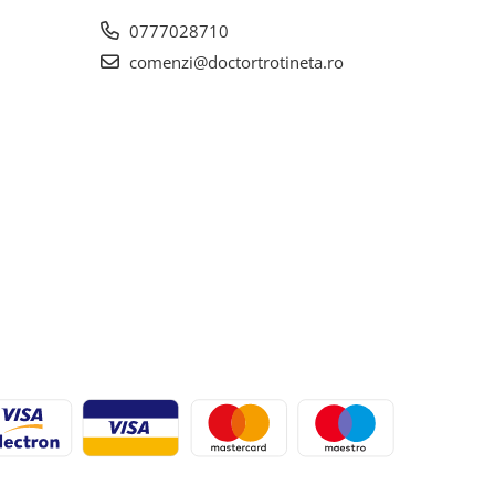
0777028710
comenzi@doctortrotineta.ro