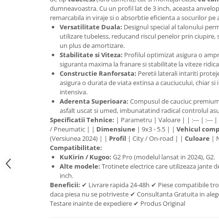
trotinete-electrice
dumneavoastra. Cu un profil lat de 3 inch, aceasta anvelop
https://www.doctortrotineta.ro/cauciucuri-
remarcabila in viraje si o absorbtie eficienta a socurilor pe a
cu-camera
Versatilitate Duala:
Designul special al talonului per
utilizare tubeless, reducand riscul penelor prin ciupire,
cauciucuri-bicicleta
un plus de amortizare.
Stabilitate si Viteza:
Profilul optimizat asigura o ampr
Camere bicicleta
siguranta maxima la franare si stabilitate la viteze ridica
Cauciuc tubeless cu GEL antipană
Constructie Ranforsata:
Peretii laterali intariti prote
asigura o durata de viata extinsa a cauciucului, chiar si
Accesorii
intensiva.
Trotinete electrice
Aderenta Superioara:
Compusul de cauciuc premium o
asfalt uscat si umed, imbunatatind radical controlul asu
Biciclete Electrice
Specificatii Tehnice:
| Parametru | Valoare | | :--- | :--- |
Anvelope moto
/ Pneumatic | |
Dimensiune
| 9x3 - 5.5 | |
Vehicul comp
(Versiunea 2024) | |
Profil
| City / On-road | |
Culoare
| 
Camere moto
Compatibilitate:
Anvelope ATV
KuKirin / Kugoo:
G2 Pro (modelul lansat in 2024), G2.
Alte modele:
Trotinete electrice care utilizeaza jante d
Cauciucuri bicicleta
inch.
Anvelope și Camere Utilaje
Beneficii:
✔ Livrare rapida 24-48h ✔ Piese compatibile tro
daca piesa nu se potriveste ✔ Consultanta Gratuita in alege
https://www.doctortrotineta.ro/plata-
Testare inainte de expediere ✔ Produs Original
tbi?
forceOriginalForEdit=1&preview=00681