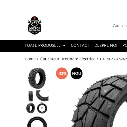
Toate Produsele
Acasa
Toate produsele
Piese de schimb
TOATE PRODUSELE
CONTACT
DESPRE NOI
PO
https://www.doctortrotineta.ro/electrica
Home /
Cauciucuri trotinete electrice /
Cauciuc / Anvel
Acceleratie
Display
-33%
NOU
Controller
Motoare
Cabluri
BMS
Acumulatori
Kit complet
Contact cu cheie