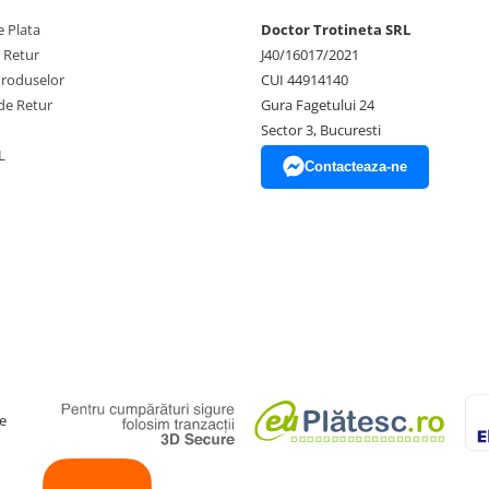
 Plata
Doctor Trotineta SRL
e Retur
J40/16017/2021
Produselor
CUI 44914140
de Retur
Gura Fagetului 24
Sector 3, Bucuresti
L
Contacteaza-ne
e