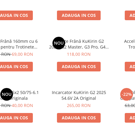
AUGA IN COS
ADAUGA IN COS
AD
 Frână 160mm cu 6
Plăcuțe Frână KuKirin G2
Accel
NOU
 pentru Trotinete
2025, G2 Master, G3 Pro, G4 –
Tro
e KuKirin G4 (Model
4 Bucăți (Set Complet Față +
0 RON
69,00 RON
118,00 RON
 și KuKirin G2 –
Spate) Premium
ormanță Premium
AUGA IN COS
ADAUGA IN COS
AD
Aer 8.5x2 50/75-6.1
Incarcator KuKirin G2 2025
Cabl
NOU
-22%
aomi Originala
54.6V 2A Original
Compati
Max
0 RON
40,00 RON
265,00 RON
63,0
AUGA IN COS
ADAUGA IN COS
AD