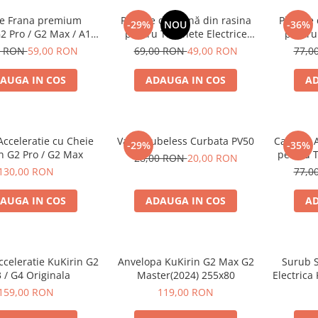
te Frana premium
Plăcuțe de Frână din rasina
Plăcuțe
-29%
NOU
-36%
2 Pro / G2 Max / A1 /
pentru Trotinete Electrice
pentru 
x Semi-Metalice
KuKirin G2, G2 Master, G3 și
KuKirin 
0 RON
59,00 RON
69,00 RON
49,00 RON
77,0
G4 – Calitate Standard (Set 2
M4 Max 
Bucăți)
AUGA IN COS
ADAUGA IN COS
AD
cceleratie cu Cheie
Valva Tubeless Curbata PV50
Cameră A
-29%
-35%
n G2 Pro / G2 Max
pentru T
28,00 RON
20,00 RON
Inch
130,00 RON
77,0
AUGA IN COS
ADAUGA IN COS
AD
celeratie KuKirin G2
Anvelopa KuKirin G2 Max G2
Surub S
3 / G4 Originala
Master(2024) 255x80
Electrica
I
159,00 RON
119,00 RON