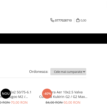
0777028710
0,00
Ordoneaza:
Plin 8.5x2 50/75-6.1
Camera Aer 10x2.5 Valva
NOU
-40%
mi / Kugoo M2 /
Curbata Kukirin G2 / G2 Max /
/Evergreen/Motus/
G2 Master
00 RON
70,00 RON
84,00 RON
50,00 RON