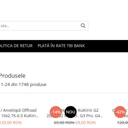
LITICA DE RETUR
PLATĂ ÎN RATE TBI BANK
Produsele
1-
24
din
1748
produse
 / Anvelopă Offroad
Plăcuțe Frână KuKirin G2
Cauciuc 
-14%
NOU
-42%
 10x2.75-6.5 KuKirin
2025, G2 Master, G3 Pro, G4 –
Xiao
G2 Master 2025
Set 2 Bucăți (Față sau Spate)
Ducati
129,00 RON
69,00 RON
59,00 RON
120,
Premium