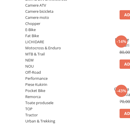
https://www.doctortrotineta.ro/frane
Camere ATV
Discuri frana
Camere bicicleta
AD
Placute de frana
Camere moto
Chopper
Manete de frana
E-Bike
Etrieri
Fat Bike
Disc de
https://www.doctortrotineta.ro/lumini
-14%
LICHIDARE
Găuri
Motocross & Enduro
Stop trotineta
Electric
80,0
MTB & Trail
2025)
Faruri
NEW
Perf
https://www.doctortrotineta.ro/cadru
AD
NOU
Off-Road
Aparatori (aripi)
Performance
Cricuri trotineta
Piese Kukirin
Suruburi
Camera 
Pocket Bike
-43%
Xi
Suspensie
Remorca
70,0
Toate produsele
Cauciucuri
TOP
https://www.doctortrotineta.ro/camere-
AD
Tractor
de-aer
Urban & Trekking
https://www.doctortrotineta.ro/cauciucuri-