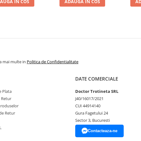
AUGA IN COS
ADAUGA IN COS
AD
la mai multe in
Politica de Confidentialitate
DATE COMERCIALE
 Plata
Doctor Trotineta SRL
e Retur
J40/16017/2021
Produselor
CUI 44914140
de Retur
Gura Fagetului 24
Sector 3, Bucuresti
L
Contacteaza-ne