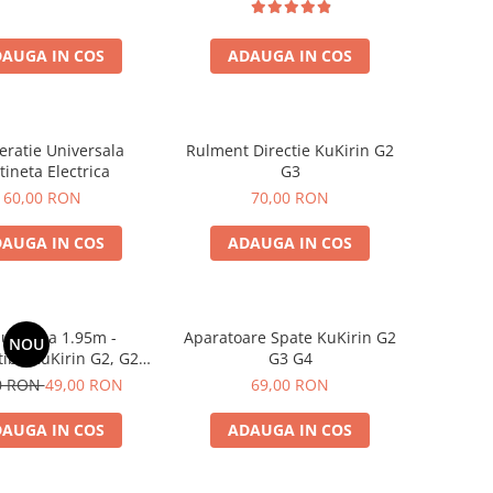
AUGA IN COS
ADAUGA IN COS
eratie Universala
Rulment Directie KuKirin G2
tineta Electrica
G3
60,00 RON
70,00 RON
AUGA IN COS
ADAUGA IN COS
u Frana 1.95m -
Aparatoare Spate KuKirin G2
NOU
bil KuKirin G2, G2
G3 G4
, G3, G2 Master
0 RON
49,00 RON
69,00 RON
AUGA IN COS
ADAUGA IN COS