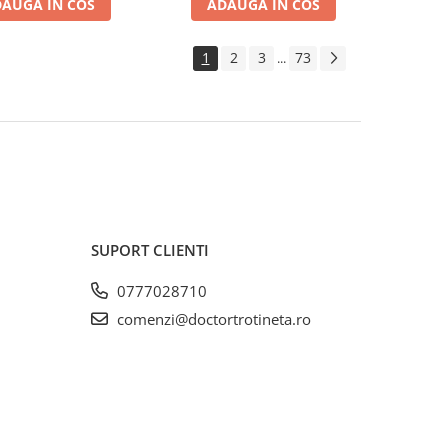
AUGA IN COS
ADAUGA IN COS
1
2
3
73
...
SUPORT CLIENTI
0777028710
comenzi@doctortrotineta.ro