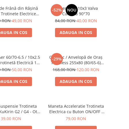
 de Frână din Rășină
Camera Aer 10x3 Valva
-52%
NOU
Trotinete Electrice
Curbata 90°70
G2 Pro, G2 Max, A1 și
0 RON
49,00 RON
84,00 RON
40,00 RON
– Calitate Standard
AUGA IN COS
ADAUGA IN COS
er 60/70-6.5 / 10x2.5
Cauciuc / Anvelopă de Oraș
-29%
rotinetă Electrică 10
Tubeless 255x80 (80/65-6)
 – Valvă Dreaptă
pentru KuKirin G2 Max și
0 RON
50,00 RON
168,00 RON
120,00 RON
KuKirin G2 Master (2024) –
Profil Urban Trotinetă
AUGA IN COS
ADAUGA IN COS
Electrică
uspensie Trotineta
Maneta Acceleratie Trotineta
 KuKirin G2 / G4 - Otel
Electrica cu Buton ON/OFF -
nalt Rezistent
Control Digital 3 in 1
39,00 RON
79,00 RON