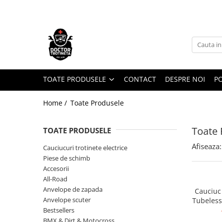
Toate Produsele
Acasa
Toate produsele
Piese de schimb
TOATE PRODUSELE
CONTACT
DESPRE NOI
PO
https://www.doctortrotineta.ro/electrica
Home /
Toate Produsele
Acceleratie
Display
Toate 
TOATE PRODUSELE
Controller
Motoare
Afiseaza:
Cauciucuri trotinete electrice
Piese de schimb
Cabluri
Accesorii
BMS
All-Road
Acumulatori
Anvelope de zapada
Cauciuc
Kit complet
Anvelope scuter
Tubeless
G2/
Contact cu cheie
Bestsellers
BMX & Dirt & Motocross