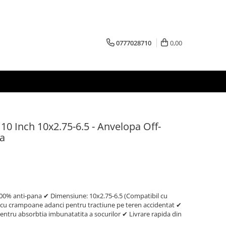
0777028710
0,00
 10 Inch 10x2.75-6.5 - Anvelopa Off-
ca
 100% anti-pana ✔ Dimensiune: 10x2.75-6.5 (Compatibil cu
ad cu crampoane adanci pentru tractiune pe teren accidentat ✔
 pentru absorbtia imbunatatita a socurilor ✔ Livrare rapida din