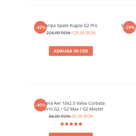
Aripa Spate Kugoo G2 Pro
Set Pro
-42%
-29%
224,00 RON
129,00 RON
ADAUGA IN COS
Camera Aer 10x2.5 Valva Curbata
-40%
Kukirin G2 / G2 Max / G2 Master
84,00 RON
50,00 RON