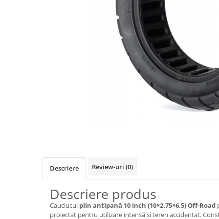
https://www.doctortrotineta.ro/frane
Discuri frana
Placute de frana
Manete de frana
Etrieri
https://www.doctortrotineta.ro/lumini
Stop trotineta
Faruri
https://www.doctortrotineta.ro/cadru
Aparatori (aripi)
Cricuri trotineta
Suruburi
Suspensie
Review-uri
(0)
Descriere
Cauciucuri
https://www.doctortrotineta.ro/camere-
Descriere produs
de-aer
Cauciucul
plin antipană 10 inch (10×2.75×6.5) Off-Road
p
https://www.doctortrotineta.ro/cauciucuri-
proiectat pentru utilizare intensă și teren accidentat. Cons