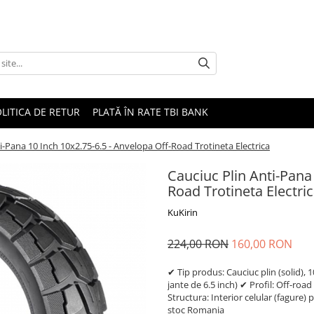
LITICA DE RETUR
PLATĂ ÎN RATE TBI BANK
i-Pana 10 Inch 10x2.75-6.5 - Anvelopa Off-Road Trotineta Electrica
Cauciuc Plin Anti-Pana
Road Trotineta Electri
KuKirin
224,00 RON
160,00 RON
✔ Tip produs: Cauciuc plin (solid),
jante de 6.5 inch) ✔ Profil: Off-ro
Structura: Interior celular (fagure)
stoc Romania