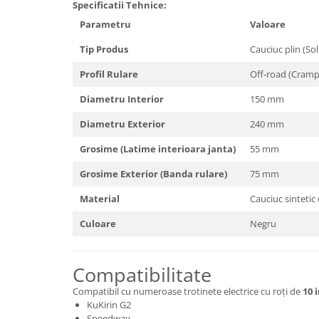
Specificatii Tehnice:
Parametru
Valoare
Tip Produs
Cauciuc plin (Soli
Profil Rulare
Off-road (Cram
Diametru Interior
150 mm
Diametru Exterior
240 mm
Grosime (Latime interioara janta)
55 mm
Grosime Exterior (Banda rulare)
75 mm
Material
Cauciuc sintetic 
Culoare
Negru
Compatibilitate
Compatibil cu numeroase trotinete electrice cu roți de
10 
KuKirin G2
Speedway