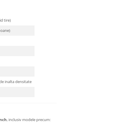
d tire)
poane)
de inalta densitate
inch
, inclusiv modele precum: