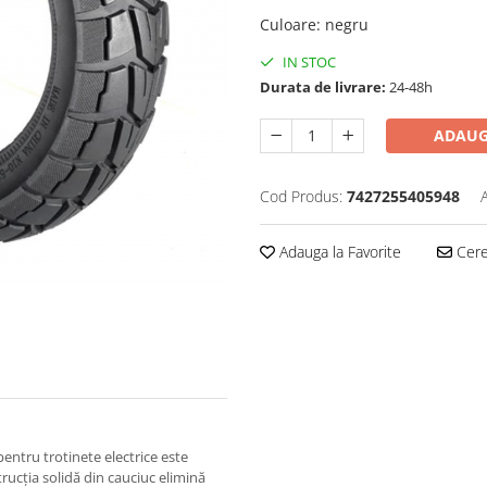
Culoare
:
negru
IN STOC
Durata de livrare:
24-48h
ADAUG
Cod Produs:
7427255405948
Adauga la Favorite
Cere 
entru trotinete electrice este
trucția solidă din cauciuc elimină