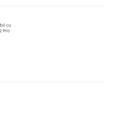
bil cu
2 Pro
N