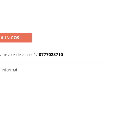
A IN COS
Ai nevoie de ajutor?
/
0777028710
informatii