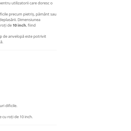
entru utilizatorii care doresc o
ficile precum pietriș, pământ sau
 deplasării. Dimensiunea
 roți de
10 inch
, fiind
ip de anvelopă este potrivit
că.
i dificile.
cu roți de 10 inch.