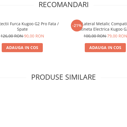
RECOMANDARI
tectii Furca Kugoo G2 Pro Fata /
Cric Lateral Metalic Compati
-21%
Spate
Trotineta Electrica Kugoo G
126,00 RON
90,00 RON
100,00 RON
79,00 RO
ADAUGA IN COS
ADAUGA IN COS
PRODUSE SIMILARE