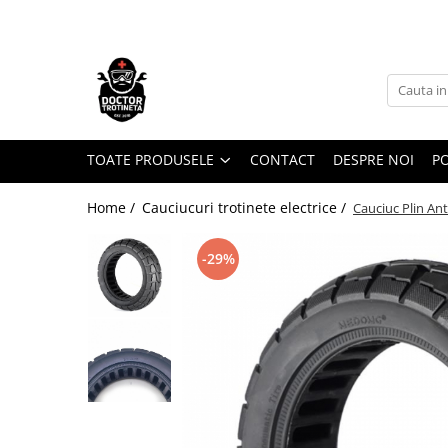
Toate Produsele
Acasa
Toate produsele
Piese de schimb
TOATE PRODUSELE
CONTACT
DESPRE NOI
PO
https://www.doctortrotineta.ro/electrica
Home /
Cauciucuri trotinete electrice /
Cauciuc Plin Ant
Acceleratie
Display
-29%
Controller
Motoare
Cabluri
BMS
Acumulatori
Kit complet
Contact cu cheie