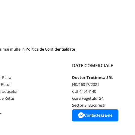
la mai multe in
Politica de Confidentialitate
DATE COMERCIALE
 Plata
Doctor Trotineta SRL
e Retur
J40/16017/2021
Produselor
CUI 44914140
de Retur
Gura Fagetului 24
Sector 3, Bucuresti
L
Contacteaza-ne