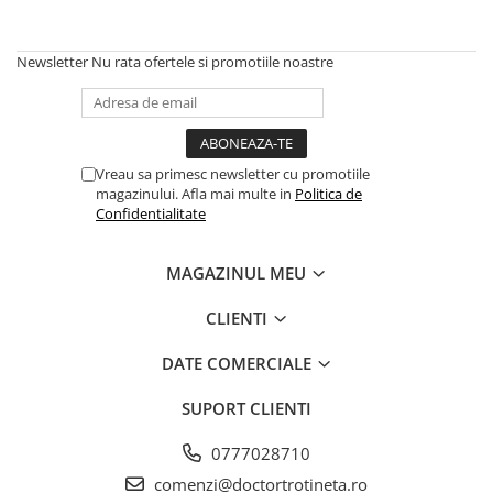
Etrieri
https://www.doctortrotineta.ro/lumini
Newsletter
Nu rata ofertele si promotiile noastre
Stop trotineta
Faruri
https://www.doctortrotineta.ro/cadru
Vreau sa primesc newsletter cu promotiile
Aparatori (aripi)
magazinului. Afla mai multe in
Politica de
Cricuri trotineta
Confidentialitate
Suruburi
Suspensie
MAGAZINUL MEU
CLIENTI
DATE COMERCIALE
SUPORT CLIENTI
0777028710
comenzi@doctortrotineta.ro