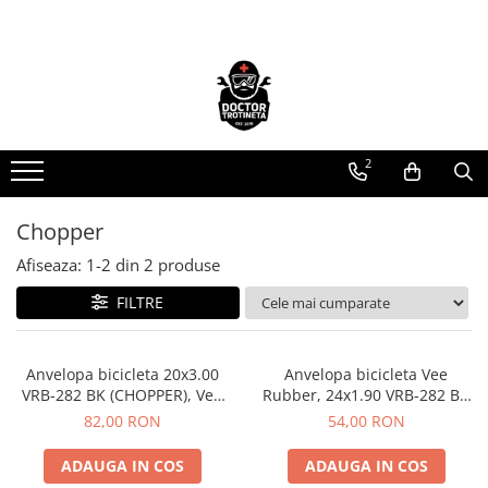
Piese de schimb
Cauciucuri
https://www.doctortrotineta.ro/electrica
https://www.doctortrotineta.ro/camere-
de-aer
Acceleratie
https://www.doctortrotineta.ro/cauciucuri-
2
Display
trotinete-electrice
Controller
https://www.doctortrotineta.ro/cauciucuri-
Motoare
Chopper
cu-camera
Cabluri
Afiseaza:
1-
2
din
2
produse
cauciucuri-bicicleta
BMS
FILTRE
Camere bicicleta
Acumulatori
Kit complet
Cauciuc tubeless cu GEL antipană
Contact cu cheie
Anvelopa bicicleta 20x3.00
Anvelopa bicicleta Vee
https://www.doctortrotineta.ro/frane
VRB-282 BK (CHOPPER), Vee
Rubber, 24x1.90 VRB-282 BK
Rubber, Made in Thailand
(47-507), CHOPPER - Made in
82,00 RON
54,00 RON
Discuri frana
Thailanda
Placute de frana
ADAUGA IN COS
ADAUGA IN COS
Manete de frana