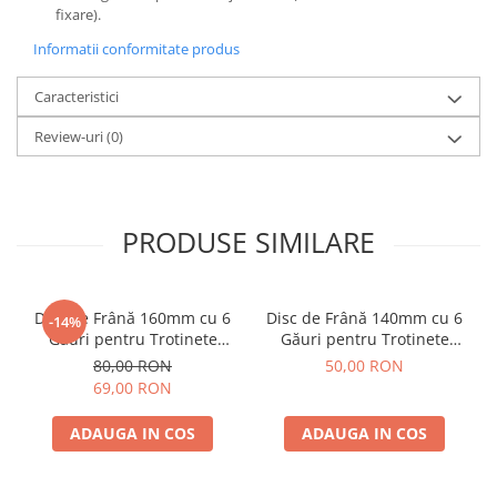
fixare).
Informatii conformitate produs
Caracteristici
Review-uri
(0)
PRODUSE SIMILARE
Disc de Frână 160mm cu 6
Disc de Frână 140mm cu 6
-14%
Găuri pentru Trotinete
Găuri pentru Trotinete
Electrice KuKirin G4 (Model
Electrice KuKirin G2 (2024) /
80,00 RON
50,00 RON
2025) și KuKirin G2 –
G2 Pro / G2 Max / G2 Master
69,00 RON
Performanță Premium
/ G4 (2024)
ADAUGA IN COS
ADAUGA IN COS