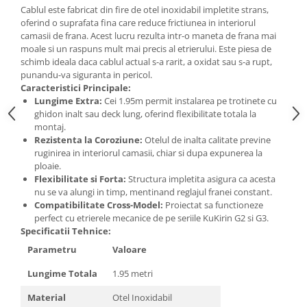
Cablul este fabricat din fire de otel inoxidabil impletite strans,
oferind o suprafata fina care reduce frictiunea in interiorul
camasii de frana. Acest lucru rezulta intr-o maneta de frana mai
moale si un raspuns mult mai precis al etrierului. Este piesa de
schimb ideala daca cablul actual s-a rarit, a oxidat sau s-a rupt,
punandu-va siguranta in pericol.
Caracteristici Principale:
Lungime Extra:
Cei 1.95m permit instalarea pe trotinete cu
ghidon inalt sau deck lung, oferind flexibilitate totala la
montaj.
Rezistenta la Coroziune:
Otelul de inalta calitate previne
ruginirea in interiorul camasii, chiar si dupa expunerea la
ploaie.
Flexibilitate si Forta:
Structura impletita asigura ca acesta
nu se va alungi in timp, mentinand reglajul franei constant.
Compatibilitate Cross-Model:
Proiectat sa functioneze
perfect cu etrierele mecanice de pe seriile KuKirin G2 si G3.
Specificatii Tehnice:
Parametru
Valoare
Lungime Totala
1.95 metri
Material
Otel Inoxidabil