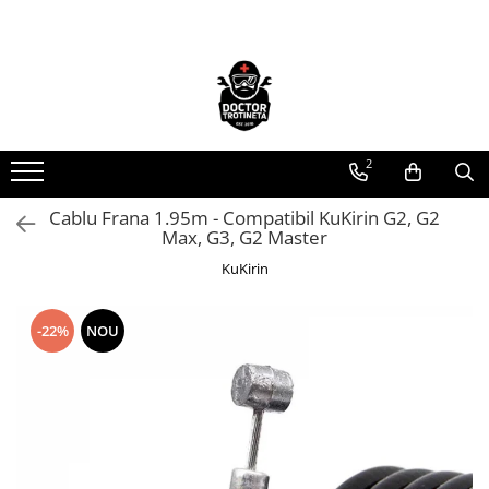
Toate Produsele
Acasa
Toate produsele
2
Piese de schimb
https://www.doctortrotineta.ro/electrica
Cablu Frana 1.95m - Compatibil KuKirin G2, G2
Max, G3, G2 Master
Acceleratie
Display
KuKirin
Controller
Motoare
-22%
NOU
Cabluri
BMS
Acumulatori
Kit complet
Contact cu cheie