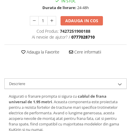
IN STOC
trotinete-electrice
Durata de livrare:
24-48h
https://www.doctortrotineta.ro/cauciucuri-
cu-camera
ADAUGA IN COS
cauciucuri-bicicleta
Cod Produs:
7427251900188
Camere bicicleta
Ai nevoie de ajutor?
/
0777028710
Cauciuc tubeless cu GEL antipană
Adauga la Favorite
Cere informatii
Accesorii
Trotinete electrice
Biciclete Electrice
Anvelope moto
Descriere
Camere moto
Anvelope ATV
Asigurati o franare prompta si sigura cu
cablul de frana
Cauciucuri bicicleta
universal de 1.95 metri
. Aceasta componenta este proiectata
Anvelope și Camere Utilaje
pentru a rezista fortelor de tractiune mari specifice trotinetelor
electrice de performanta. Avand o lungime generoasa, acesta
https://www.doctortrotineta.ro/plata-
acopera nevoile de montaj atat pentru frana fata, cat si pentru
tbi?
frana spate, fiind compatibil cu majoritatea modelelor din gama
forceOriginalForEdit=1&preview=00681
KuKirin si nu numai.