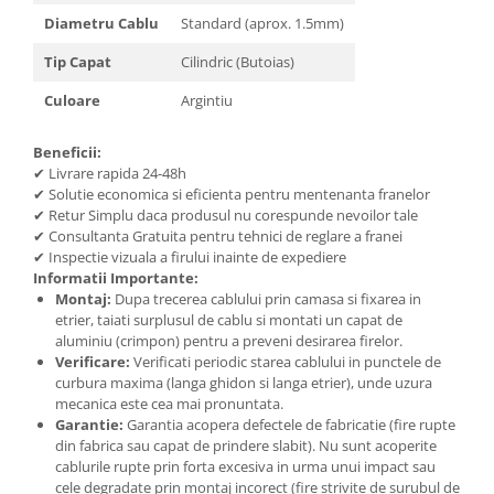
Diametru Cablu
Standard (aprox. 1.5mm)
Tip Capat
Cilindric (Butoias)
Culoare
Argintiu
Beneficii:
✔ Livrare rapida 24-48h
✔ Solutie economica si eficienta pentru mentenanta franelor
✔ Retur Simplu daca produsul nu corespunde nevoilor tale
✔ Consultanta Gratuita pentru tehnici de reglare a franei
✔ Inspectie vizuala a firului inainte de expediere
Informatii Importante:
Montaj:
Dupa trecerea cablului prin camasa si fixarea in
etrier, taiati surplusul de cablu si montati un capat de
aluminiu (crimpon) pentru a preveni desirarea firelor.
Verificare:
Verificati periodic starea cablului in punctele de
curbura maxima (langa ghidon si langa etrier), unde uzura
mecanica este cea mai pronuntata.
Garantie:
Garantia acopera defectele de fabricatie (fire rupte
din fabrica sau capat de prindere slabit). Nu sunt acoperite
cablurile rupte prin forta excesiva in urma unui impact sau
cele degradate prin montaj incorect (fire strivite de surubul de