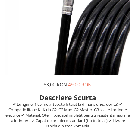
https://www.doctortrotineta.ro/frane
Discuri frana
Placute de frana
Manete de frana
Etrieri
https://www.doctortrotineta.ro/lumini
Stop trotineta
Faruri
https://www.doctortrotineta.ro/cadru
Aparatori (aripi)
Cricuri trotineta
63,00 RON
49,00 RON
Suruburi
Descriere Scurta
Suspensie
✔ Lungime: 1.95 metri (poate fi taiat la dimensiunea dorita) ✔
Cauciucuri
Compatibilitate: KuKirin G2, G2 Max, G2 Master, G3 si alte trotinete
https://www.doctortrotineta.ro/camere-
electrice ✔ Material: Otel inoxidabil impletit pentru rezistenta maxima
la intindere ✔ Capat de prindere standard (tip butoias) ✔ Livrare
de-aer
rapida din stoc Romania
https://www.doctortrotineta.ro/cauciucuri-