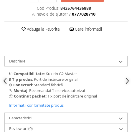
trotinete-electrice
Cod Produs:
8435764436888
https://www.doctortrotineta.ro/cauciucuri-
Ai nevoie de ajutor?
/
0777028710
cu-camera
cauciucuri-bicicleta
Adauga la Favorite
Cere informatii
Camere bicicleta
Cauciuc tubeless cu GEL antipană
Accesorii
Trotinete electrice
Descriere
Biciclete Electrice
🔌
Compatibilitate
: Kukirin G2 Master
Anvelope moto
🔒
Tip produs
: Port de încărcare original
⚙️
Conectori
: Standard fabrică
Camere moto
🔧
Montaj
: Recomandat în service autorizat
Anvelope ATV
📦
Conținut pachet
: 1 x port de încărcare original
Cauciucuri bicicleta
Informatii conformitate produs
Anvelope și Camere Utilaje
https://www.doctortrotineta.ro/plata-
Caracteristici
tbi?
Review-uri
(0)
forceOriginalForEdit=1&preview=00681