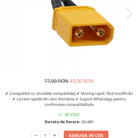
https://www.doctortrotineta.ro/frane
Discuri frana
Placute de frana
Manete de frana
Etrieri
https://www.doctortrotineta.ro/lumini
Stop trotineta
Faruri
https://www.doctortrotineta.ro/cadru
Aparatori (aripi)
77,00 RON
49,00 RON
Cricuri trotineta
Suruburi
✔ Compatibil cu: [modele compatibile] ✔ Montaj rapid, fără modificări
✔ Livrare rapidă din stoc România ✔ Suport WhatsApp pentru
Suspensie
confirmare compatibilitate
Cauciucuri
IN STOC
https://www.doctortrotineta.ro/camere-
Durata de livrare:
24-48h
de-aer
https://www.doctortrotineta.ro/cauciucuri-
ADAUGA IN COS