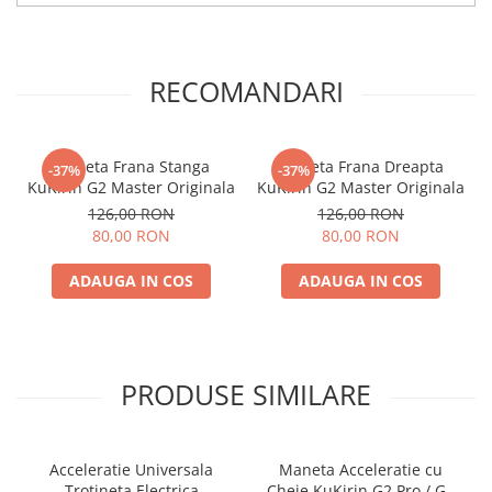
RECOMANDARI
Maneta Frana Stanga
Maneta Frana Dreapta
-37%
-37%
KuKirin G2 Master Originala
KuKirin G2 Master Originala
126,00 RON
126,00 RON
80,00 RON
80,00 RON
ADAUGA IN COS
ADAUGA IN COS
PRODUSE SIMILARE
Acceleratie Universala
Maneta Acceleratie cu
Trotineta Electrica
Cheie KuKirin G2 Pro / G2