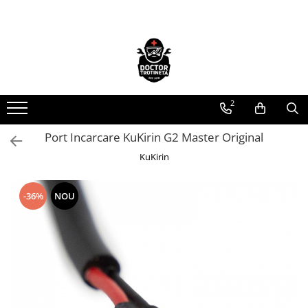
Toate Produsele
Acasa
Toate produsele
2
Piese de schimb
https://www.doctortrotineta.ro/electrica
Port Incarcare KuKirin G2 Master Original
Acceleratie
KuKirin
Display
Controller
-36%
NOU
Motoare
Cabluri
BMS
Acumulatori
Kit complet
Contact cu cheie