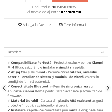
Cod Produs:
103505032025
Ai nevoie de ajutor?
/
0777028710
Adauga la Favorite
Cere informatii
Descriere
✔
Compatibilitate Perfectă
- Proiectat exclusiv pentru
Xiaomi
Mi 4 Ultra
, asigurând
o instalare simplă și rapidă
.
✔
Afișaj Clar și Iluminat
- Permite citirea
vitezei, nivelului
bateriei, erorilor de sistem
și
modului de viteză
, chiar și în
condiții de lumină puternică.
✔
Conectivitate Bluetooth
- Permite
sincronizarea cu
aplicația Xiaomi Home
pentru setări avansate și actualizări de
firmware.
✔
Material Durabil
- Carcasa din
plastic ABS rezistent
asigură
protecție împotriva zgârieturilor și uzurii.
✔
Instalare Rapidă
- Se conectează prin
mufele originale
, fără