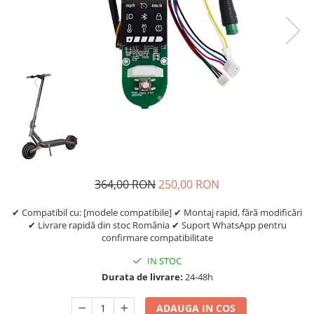
Etrieri
https://www.doctortrotineta.ro/lumini
Stop trotineta
Faruri
https://www.doctortrotineta.ro/cadru
Aparatori (aripi)
Cricuri trotineta
Suruburi
Suspensie
364,00 RON
250,00 RON
✔ Compatibil cu: [modele compatibile] ✔ Montaj rapid, fără modificări
✔ Livrare rapidă din stoc România ✔ Suport WhatsApp pentru
confirmare compatibilitate
IN STOC
Durata de livrare:
24-48h
ADAUGA IN COS