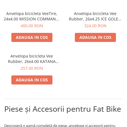
Anvelopa bicicleta VeeTire,
Anvelopa bicicleta Vee
24x4.00 MISSION COMMAND,
Rubber, 26x4.25 ICE GOLEM
VRB-321 SBK 72TPI, MPC
DELUXE, VRB-372 SBK 36TPI,
400,00 RON
324,00 RON
FOLDABLE, E-BIKE - Made in
WIRE BEAD, SNOW TIRE, FAT
Thailanda
BIKE - Made in Thailanda
ADAUGA IN COS
ADAUGA IN COS
Anvelopa bicicleta Vee
Rubber, 26x4.00 KATANA
DELUX, VRB-332 SBK 36TPI,
257,00 RON
WIRE BEAD, SNOW TIRE, FAT
BIKE - Made in Thailanda
ADAUGA IN COS
Piese și Accesorii pentru Fat Bike
Descoperă o gamă completă de piese, anvelope și accesorii pentru