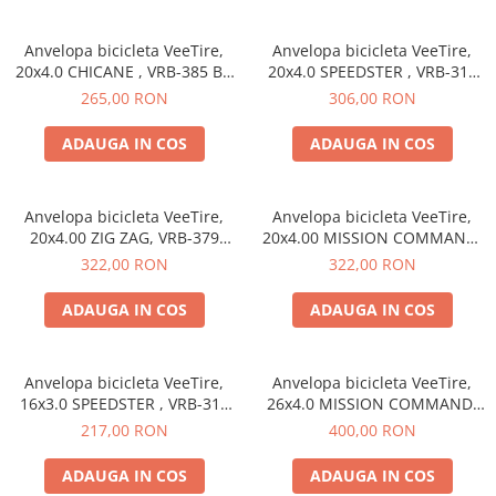
Etrieri
Anvelopa bicicleta VeeTire,
Anvelopa bicicleta VeeTire,
https://www.doctortrotineta.ro/lumini
20x4.0 CHICANE , VRB-385 BK
20x4.0 SPEEDSTER , VRB-316
Stop trotineta
26TPI, EC WIRE BEAD
BKS 26TPI, EC WIRE BEAD
265,00 RON
306,00 RON
OVERRIDE, E-BIKE, FAT BIKE -
OVERRIDE, E-BIKE, FAT BIKE -
Faruri
Made in Thailanda
Made in Thailanda
ADAUGA IN COS
ADAUGA IN COS
https://www.doctortrotineta.ro/cadru
Aparatori (aripi)
Cricuri trotineta
Anvelopa bicicleta VeeTire,
Anvelopa bicicleta VeeTire,
20x4.00 ZIG ZAG, VRB-379
20x4.00 MISSION COMMAND,
Suruburi
BKW 72TPI, MPC FOLDABLE
VRB-321 SBK 120TPI, MPC
322,00 RON
322,00 RON
Suspensie
TBL, E-BIKE, FAT BIKE - Made
FOLDABLE TLR , E-BIKE, FAT
in Thailanda
BIKE - Made in Thailanda
ADAUGA IN COS
ADAUGA IN COS
Anvelopa bicicleta VeeTire,
Anvelopa bicicleta VeeTire,
16x3.0 SPEEDSTER , VRB-316
26x4.0 MISSION COMMAND,
BK 26TPI, WIRE BEAD,
VRB-321 SBK 72TPI, WIRE
217,00 RON
400,00 RON
OVERRIDE, E-BIKE - Made in
BEAD, E-BIKE, FAT BIKE - Made
Thailanda
in Thailanda
ADAUGA IN COS
ADAUGA IN COS