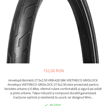
https://www.doctortrotineta.ro/frane
Discuri frana
Placute de frana
Manete de frana
Etrieri
https://www.doctortrotineta.ro/lumini
Stop trotineta
Faruri
https://www.doctortrotineta.ro/cadru
Aparatori (aripi)
Cricuri trotineta
152,00 RON
Suruburi
Suspensie
Anvelopă Bicicletă 27.5x2.50 VRB-428 SBK VEETIRECO GRIDLOCK
Cauciucuri
Anvelopa VEETIRECO GRIDLOCK 27.5x2.50 este proiectată pentru
biciclete urbane și E-Bike, oferind rulare confortabilă și sigură pe asfalt
https://www.doctortrotineta.ro/camere-
și piste urbane. Talpa robustă și compusul durabil garantează
de-aer
tracțiune optimă și rezistență la uzură, iar designul Wire...
https://www.doctortrotineta.ro/cauciucuri-
IN STOC