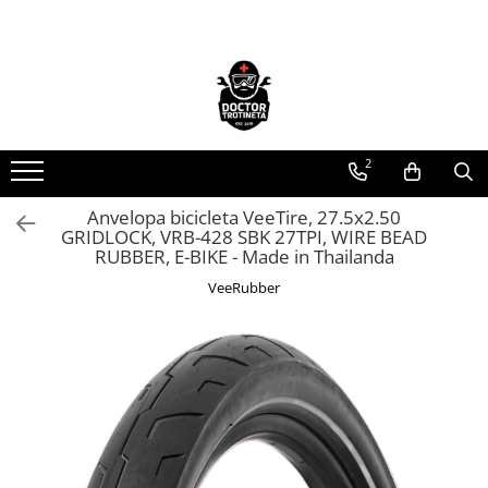
Toate Produsele
Acasa
Toate produsele
2
Piese de schimb
https://www.doctortrotineta.ro/electrica
Anvelopa bicicleta VeeTire, 27.5x2.50
GRIDLOCK, VRB-428 SBK 27TPI, WIRE BEAD
Acceleratie
RUBBER, E-BIKE - Made in Thailanda
Display
VeeRubber
Controller
Motoare
Cabluri
BMS
Acumulatori
Kit complet
Contact cu cheie