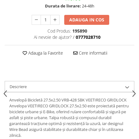
trotinete-electrice
Durata de livrare:
24-48h
https://www.doctortrotineta.ro/cauciucuri-
cu-camera
ADAUGA IN COS
cauciucuri-bicicleta
Cod Produs:
195890
Camere bicicleta
Ai nevoie de ajutor?
/
0777028710
Cauciuc tubeless cu GEL antipană
Adauga la Favorite
Cere informatii
Accesorii
Trotinete electrice
Biciclete Electrice
Anvelope moto
Descriere
Camere moto
Anvelope ATV
Anvelopă Bicicletă 27.5x2.50 VRB-428 SBK VEETIRECO GRIDLOCK
Cauciucuri bicicleta
Anvelopa VEETIRECO GRIDLOCK 27.5x2.50 este proiectată pentru
biciclete urbane și E-Bike, oferind rulare confortabilă și sigură pe
Anvelope și Camere Utilaje
asfalt și piste urbane. Talpa robustă și compusul durabil
garantează tracțiune optimă și rezistență la uzură, iar designul
https://www.doctortrotineta.ro/plata-
Wire Bead asigură stabilitate și durabilitate chiar și în utilizarea
tbi?
zilnică.
forceOriginalForEdit=1&preview=00681