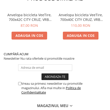
Anvelopa bicicleta VeeTire,
Anvelopa bicicleta VeeTire,
700x42C CITY CRUZ, VRB-
700x40C CITY CRUZ, VRB-
349 COPER WALL 27TPI,
349 COPER WALL 24TPI,
87,00 RON
110,00 RON
MPC WIRE BEAD RFT, E-BIKE
MPC WIRE BEAD RFT E-BIKE
- Made in Thailanda
- Made in Thailanda
ADAUGA IN COS
ADAUGA IN COS
CUMPĂRĂ ACUM
Newsletter
Nu rata ofertele si promotiile noastre
Vreau sa primesc newsletter cu promotiile
magazinului. Afla mai multe in
Politica de
Confidentialitate
MAGAZINUL MEU