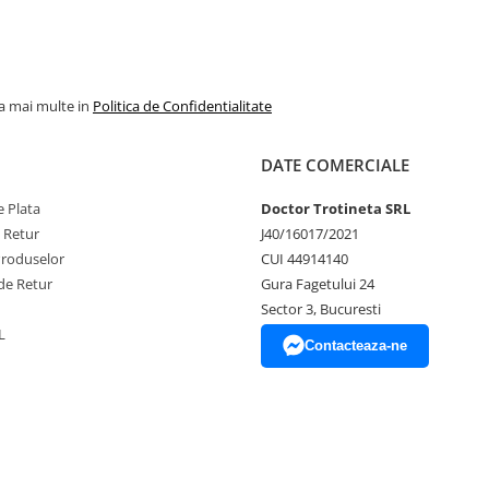
la mai multe in
Politica de Confidentialitate
DATE COMERCIALE
 Plata
Doctor Trotineta SRL
e Retur
J40/16017/2021
Produselor
CUI 44914140
de Retur
Gura Fagetului 24
Sector 3, Bucuresti
L
Contacteaza-ne