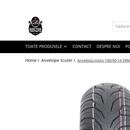
Toate Produsele
Acasa
Toate produsele
Piese de schimb
TOATE PRODUSELE
CONTACT
DESPRE NOI
PO
https://www.doctortrotineta.ro/electrica
Home /
Anvelope scuter /
Anvelopa moto 100/90-14 VRM-
Acceleratie
Display
Controller
Motoare
Cabluri
BMS
Acumulatori
Kit complet
Contact cu cheie