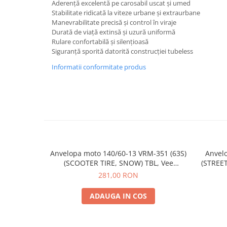
Aderență excelentă pe carosabil uscat și umed
Stabilitate ridicată la viteze urbane și extraurbane
Manevrabilitate precisă și control în viraje
Durată de viață extinsă și uzură uniformă
Rulare confortabilă și silențioasă
Siguranță sporită datorită construcției tubeless
Informatii conformitate produs
Anvelopa moto 140/60-13 VRM-351 (63S)
Anvelo
(SCOOTER TIRE, SNOW) TBL, Vee
(STREET
Rubber, Made in Thailanda
281,00 RON
ADAUGA IN COS