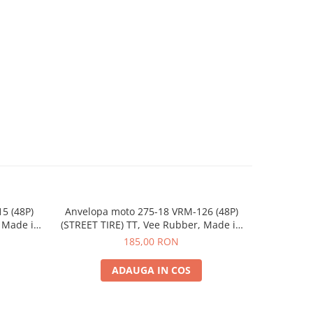
5 (48P)
Anvelopa moto 275-18 VRM-126 (48P)
Anvelopa 
, Made in
(STREET TIRE) TT, Vee Rubber, Made in
(STREET TI
Thailand
185,00 RON
ADAUGA IN COS