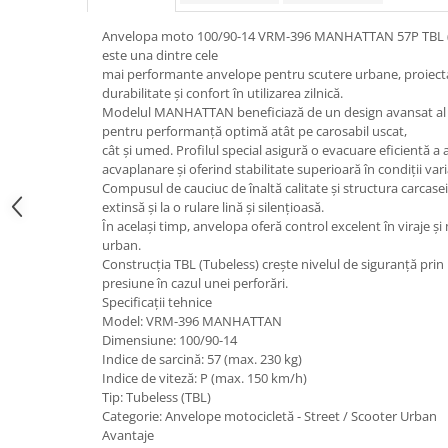
trotinete-electrice
https://www.doctortrotineta.ro/cauciucuri-
Anvelopa moto 100/90-14 VRM-396 MANHATTAN 57P TBL (St
cu-camera
este una dintre cele
mai performante anvelope pentru scutere urbane, proiect
cauciucuri-bicicleta
durabilitate și confort în utilizarea zilnică.
Modelul MANHATTAN beneficiază de un design avansat al b
Camere bicicleta
pentru performanță optimă atât pe carosabil uscat,
Cauciuc tubeless cu GEL antipană
cât și umed. Profilul special asigură o evacuare eficientă a 
acvaplanare și oferind stabilitate superioară în condiții va
Accesorii
Compusul de cauciuc de înaltă calitate și structura carcasei
Trotinete electrice
extinsă și la o rulare lină și silențioasă.
În același timp, anvelopa oferă control excelent în viraje și 
Biciclete Electrice
urban.
Anvelope moto
Construcția TBL (Tubeless) crește nivelul de siguranță prin
presiune în cazul unei perforări.
Camere moto
Specificații tehnice
Anvelope ATV
Model: VRM-396 MANHATTAN
Dimensiune: 100/90-14
Cauciucuri bicicleta
Indice de sarcină: 57 (max. 230 kg)
Anvelope și Camere Utilaje
Indice de viteză: P (max. 150 km/h)
Tip: Tubeless (TBL)
https://www.doctortrotineta.ro/plata-
Categorie: Anvelope motocicletă - Street / Scooter Urban
tbi?
Avantaje
forceOriginalForEdit=1&preview=00681