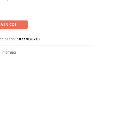
A IN COS
de ajutor?
/
0777028710
informatii