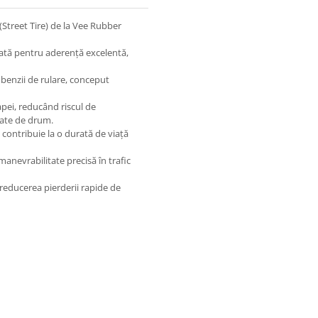
reet Tire) de la Vee Rubber
ată pentru aderență excelentă,
enzii de rulare, conceput
apei, reducând riscul de
riate de drum.
 contribuie la o durată de viață
manevrabilitate precisă în trafic
 reducerea pierderii rapide de