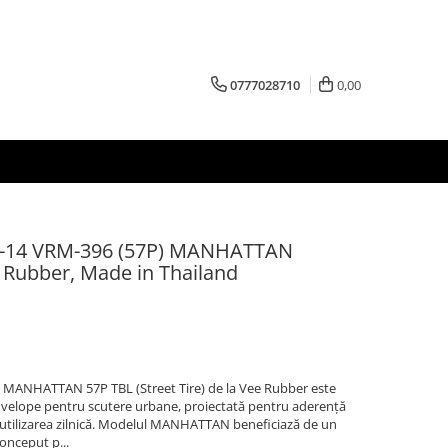
0777028710
0,00
0-14 VRM-396 (57P) MANHATTAN
e Rubber, Made in Thailand
MANHATTAN 57P TBL (Street Tire) de la Vee Rubber este
nvelope pentru scutere urbane, proiectată pentru aderență
în utilizarea zilnică. Modelul MANHATTAN beneficiază de un
conceput p...