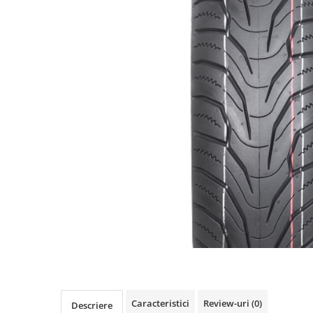
https://www.doctortrotineta.ro/frane
Discuri frana
Placute de frana
Manete de frana
Etrieri
https://www.doctortrotineta.ro/lumini
Stop trotineta
Faruri
https://www.doctortrotineta.ro/cadru
Aparatori (aripi)
Cricuri trotineta
Suruburi
Suspensie
Cauciucuri
https://www.doctortrotineta.ro/camere-
de-aer
https://www.doctortrotineta.ro/cauciucuri-
Caracteristici
Review-uri
(0)
Descriere